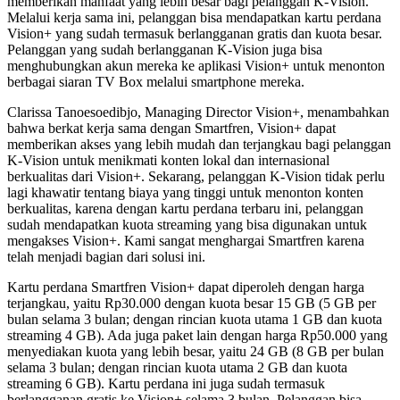
memberikan manfaat yang lebih besar bagi pelanggan K-Vision.
Melalui kerja sama ini, pelanggan bisa mendapatkan kartu perdana
Vision+ yang sudah termasuk berlangganan gratis dan kuota besar.
Pelanggan yang sudah berlangganan K-Vision juga bisa
menghubungkan akun mereka ke aplikasi Vision+ untuk menonton
berbagai siaran TV Box melalui smartphone mereka.
Clarissa Tanoesoedibjo, Managing Director Vision+, menambahkan
bahwa berkat kerja sama dengan Smartfren, Vision+ dapat
memberikan akses yang lebih mudah dan terjangkau bagi pelanggan
K-Vision untuk menikmati konten lokal dan internasional
berkualitas dari Vision+. Sekarang, pelanggan K-Vision tidak perlu
lagi khawatir tentang biaya yang tinggi untuk menonton konten
berkualitas, karena dengan kartu perdana terbaru ini, pelanggan
sudah mendapatkan kuota streaming yang bisa digunakan untuk
mengakses Vision+. Kami sangat menghargai Smartfren karena
telah menjadi bagian dari solusi ini.
Kartu perdana Smartfren Vision+ dapat diperoleh dengan harga
terjangkau, yaitu Rp30.000 dengan kuota besar 15 GB (5 GB per
bulan selama 3 bulan; dengan rincian kuota utama 1 GB dan kuota
streaming 4 GB). Ada juga paket lain dengan harga Rp50.000 yang
menyediakan kuota yang lebih besar, yaitu 24 GB (8 GB per bulan
selama 3 bulan; dengan rincian kuota utama 2 GB dan kuota
streaming 6 GB). Kartu perdana ini juga sudah termasuk
berlangganan gratis ke Vision+ selama 3 bulan. Pelanggan bisa