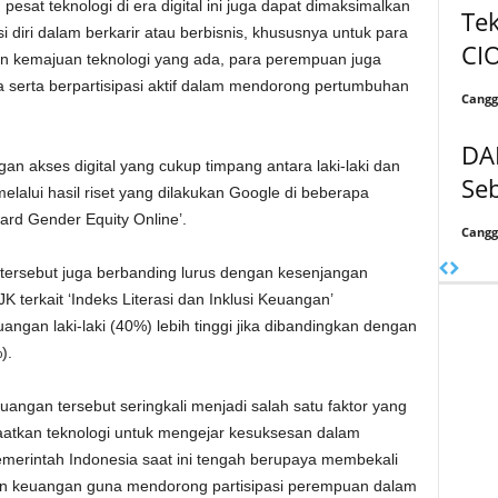
 pesat teknologi di era digital ini juga dapat dimaksimalkan
Tek
ri dalam berkarir atau berbisnis, khususnya untuk para
CIO
n kemajuan teknologi yang ada, para perempuan juga
a serta berpartisipasi aktif dalam mendorong pertumbuhan
Cangg
DA
gan akses digital yang cukup timpang antara laki-laki dan
Seb
elalui hasil riset yang dilakukan Google di beberapa
ard Gender Equity Online’.
Cangg
l tersebut juga berbanding lurus dengan kesenjangan
K terkait ‘Indeks Literasi dan Inklusi Keuangan’
ngan laki-laki (40%) lebih tinggi jika dibandingkan dengan
).
euangan tersebut seringkali menjadi salah satu faktor yang
kan teknologi untuk mengejar kesuksesan dalam
 pemerintah Indonesia saat ini tengah berupaya membekali
 dan keuangan guna mendorong partisipasi perempuan dalam