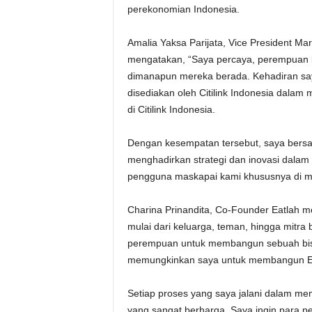
perekonomian Indonesia.
Amalia Yaksa Parijata, Vice President Mark
mengatakan, “Saya percaya, perempuan 
dimanapun mereka berada. Kehadiran sa
disediakan oleh Citilink Indonesia dala
di Citilink Indonesia.
Dengan kesempatan tersebut, saya bersa
menghadirkan strategi dan inovasi dala
pengguna maskapai kami khususnya di m
Charina Prinandita, Co-Founder Eatlah m
mulai dari keluarga, teman, hingga mitra 
perempuan untuk membangun sebuah bisni
memungkinkan saya untuk membangun Eatl
Setiap proses yang saya jalani dalam m
yang sangat berharga. Saya ingin para p