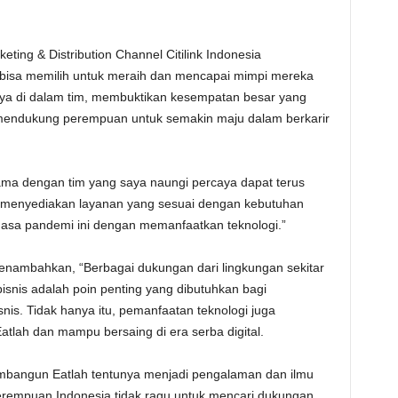
eting & Distribution Channel Citilink Indonesia
bisa memilih untuk meraih dan mencapai mimpi mereka
ya di dalam tim, membuktikan kesempatan besar yang
m mendukung perempuan untuk semakin maju dalam berkarir
ma dengan tim yang saya naungi percaya dapat terus
m menyediakan layanan yang sesuai dengan kebutuhan
asa pandemi ini dengan memanfaatkan teknologi.”
enambahkan, “Berbagai dukungan dari lingkungan sekitar
bisnis adalah poin penting yang dibutuhkan bagi
s. Tidak hanya itu, pemanfaatan teknologi juga
ah dan mampu bersaing di era serba digital.
embangun Eatlah tentunya menjadi pengalaman dan ilmu
erempuan Indonesia tidak ragu untuk mencari dukungan