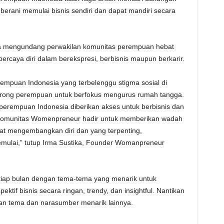
erani memulai bisnis sendiri dan dapat mandiri secara
uga mengundang perwakilan komunitas perempuan hebat
rcaya diri dalam berekspresi, berbisnis maupun berkarir.
rempuan Indonesia yang terbelenggu stigma sosial di
orong perempuan untuk berfokus mengurus rumah tangga.
, perempuan Indonesia diberikan akses untuk berbisnis dan
. Komunitas Womenpreneur hadir untuk memberikan wadah
at mengembangkan diri dan yang terpenting,
mulai,” tutup Irma Sustika, Founder Womanpreneur
tiap bulan dengan tema-tema yang menarik untuk
ektif bisnis secara ringan, trendy, dan insightful. Nantikan
an tema dan narasumber menarik lainnya.