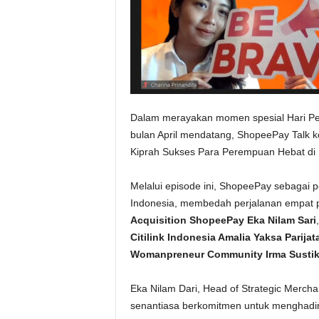
Dalam merayakan momen spesial Hari Per
bulan April mendatang, ShopeePay Talk 
Kiprah Sukses Para Perempuan Hebat di Ba
Melalui episode ini, ShopeePay sebagai p
Indonesia, membedah perjalanan empat pe
Acquisition ShopeePay Eka Nilam Sari
Citilink Indonesia Amalia Yaksa Parijat
Womanpreneur Community Irma Susti
Eka Nilam Dari, Head of Strategic Merc
senantiasa berkomitmen untuk menghadir