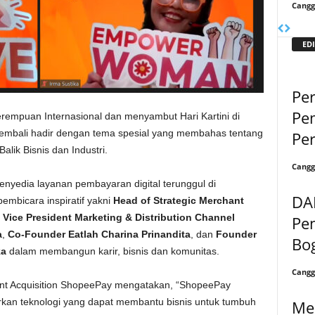
Cangg
EDI
Pe
Pe
empuan Internasional dan menyambut Hari Kartini di
kembali hadir dengan tema spesial yang membahas tentang
Pe
lik Bisnis dan Industri.
Cangg
enyedia layanan pembayaran digital terunggul di
DA
mbicara inspiratif yakni
Head of Strategic Merchant
,
Vice President Marketing & Distribution Channel
Pe
a
,
Co-Founder Eatlah Charina Prinandita
, dan
Founder
Bo
ka
dalam membangun karir, bisnis dan komunitas.
Cangg
hant Acquisition ShopeePay mengatakan, “ShopeePay
kan teknologi yang dapat membantu bisnis untuk tumbuh
Men