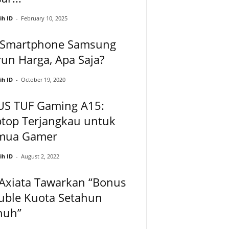
ih ID
-
February 10, 2025
 Smartphone Samsung
un Harga, Apa Saja?
ih ID
-
October 19, 2020
US TUF Gaming A15:
ptop Terjangkau untuk
mua Gamer
ih ID
-
August 2, 2022
 Axiata Tawarkan “Bonus
uble Kuota Setahun
nuh”