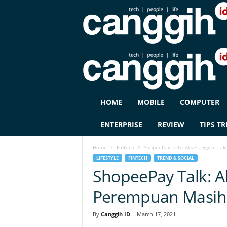
C
HOME
MOBILE
COMPUTER
A
N
ENTERPRISE
REVIEW
TIPS TR
G
G
Home
Fintech
ShopeePay Talk: Akses Digital La
I
LIFESTYLE
FINTECH
TREND & SOCIAL
H
ShopeePay Talk: Ak
I
D
Perempuan Masih
By
Canggih ID
-
March 17, 2021