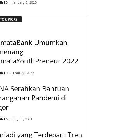
ih ID
-
January 3, 2023
TOR PICKS
rmataBank Umumkan
menang
rmataYouthPreneur 2022
ih ID
-
April 27, 2022
NA Serahkan Bantuan
nanganan Pandemi di
gor
ih ID
-
July 31, 2021
jadi yang Terdepan: Tren