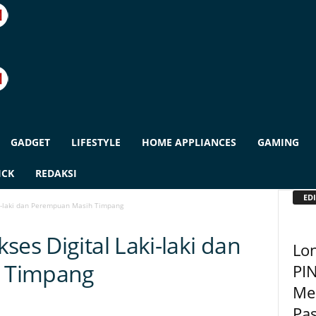
GADGET
LIFESTYLE
HOME APPLIANCES
GAMING
ICK
REDAKSI
EDI
ki-laki dan Perempuan Masih Timpang
ses Digital Laki-laki dan
Lon
 Timpang
PIN
Me
Pas