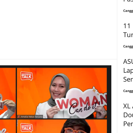
Cangg
11
Tur
Cangg
AS
La
Se
Cangg
XL
Do
Pe