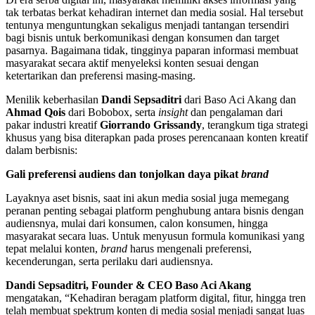
tak terbatas berkat kehadiran internet dan media sosial. Hal tersebut
tentunya menguntungkan sekaligus menjadi tantangan tersendiri
bagi bisnis untuk berkomunikasi dengan konsumen dan target
pasarnya. Bagaimana tidak, tingginya paparan informasi membuat
masyarakat secara aktif menyeleksi konten sesuai dengan
ketertarikan dan preferensi masing-masing.
Menilik keberhasilan
Dandi Sepsaditri
dari Baso Aci Akang dan
Ahmad Qois
dari Bobobox, serta
insight
dan pengalaman dari
pakar industri kreatif
Giorrando Grissandy
, terangkum tiga strategi
khusus yang bisa diterapkan pada proses perencanaan konten kreatif
dalam berbisnis:
Gali preferensi audiens dan tonjolkan daya pikat
brand
Layaknya aset bisnis, saat ini akun media sosial juga memegang
peranan penting sebagai platform penghubung antara bisnis dengan
audiensnya, mulai dari konsumen, calon konsumen, hingga
masyarakat secara luas. Untuk menyusun formula komunikasi yang
tepat melalui konten,
brand
harus mengenali preferensi,
kecenderungan, serta perilaku dari audiensnya.
Dandi Sepsaditri, Founder & CEO Baso Aci Akang
mengatakan, “Kehadiran beragam platform digital, fitur, hingga tren
telah membuat spektrum konten di media sosial menjadi sangat luas