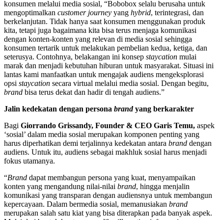
konsumen melalui media sosial, “Bobobox selalu berusaha untuk
mengoptimalkan
customer journey
yang
hybrid
, terintegrasi, dan
berkelanjutan. Tidak hanya saat konsumen menggunakan produk
kita, tetapi juga bagaimana kita bisa terus menjaga komunikasi
dengan konten-konten yang relevan di media sosial sehingga
konsumen tertarik untuk melakukan pembelian kedua, ketiga, dan
seterusya. Contohnya, belakangan ini konsep
staycation
mulai
marak dan menjadi kebutuhan hiburan untuk masyarakat. Situasi ini
lantas kami manfaatkan untuk mengajak audiens mengeksplorasi
opsi
staycation
secara virtual melalui media sosial. Dengan begitu,
brand
bisa terus dekat dan hadir di tengah audiens.”
Jalin kedekatan dengan persona
brand
yang berkarakter
Bagi
Giorrando Grissandy, Founder & CEO Garis Temu,
aspek
‘sosial’ dalam media sosial merupakan komponen penting yang
harus diperhatikan demi terjalinnya kedekatan antara
brand
dengan
audiens. Untuk itu, audiens sebagai makhluk sosial harus menjadi
fokus utamanya.
“
Brand
dapat membangun persona yang kuat, menyampaikan
konten yang mengandung nilai-nilai
brand
, hingga menjalin
komunikasi yang transparan dengan audiensnya untuk membangun
kepercayaan. Dalam bermedia sosial, memanusiakan
brand
merupakan salah satu kiat yang bisa diterapkan pada banyak aspek.