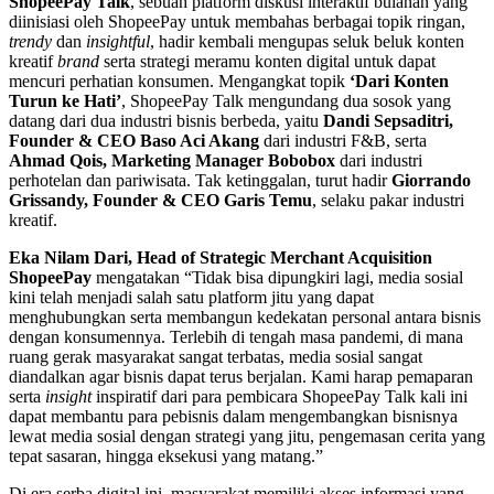
ShopeePay Talk
, sebuah platform diskusi interaktif bulanan yang
diinisiasi oleh ShopeePay untuk membahas berbagai topik ringan,
trendy
dan
insightful
, hadir kembali mengupas seluk beluk konten
kreatif
brand
serta strategi meramu konten digital untuk dapat
mencuri perhatian konsumen. Mengangkat topik
‘Dari Konten
Turun ke Hati’
, ShopeePay Talk mengundang dua sosok yang
datang dari dua industri bisnis berbeda, yaitu
Dandi Sepsaditri,
Founder & CEO Baso Aci Akang
dari industri F&B, serta
Ahmad Qois, Marketing Manager Bobobox
dari industri
perhotelan dan pariwisata. Tak ketinggalan, turut hadir
Giorrando
Grissandy, Founder & CEO Garis Temu
, selaku pakar industri
kreatif.
Eka Nilam Dari, Head of Strategic Merchant Acquisition
ShopeePay
mengatakan “Tidak bisa dipungkiri lagi, media sosial
kini telah menjadi salah satu platform jitu yang dapat
menghubungkan serta membangun kedekatan personal antara bisnis
dengan konsumennya. Terlebih di tengah masa pandemi, di mana
ruang gerak masyarakat sangat terbatas, media sosial sangat
diandalkan agar bisnis dapat terus berjalan. Kami harap pemaparan
serta
insight
inspiratif dari para pembicara ShopeePay Talk kali ini
dapat membantu para pebisnis dalam mengembangkan bisnisnya
lewat media sosial dengan strategi yang jitu, pengemasan cerita yang
tepat sasaran, hingga eksekusi yang matang.”
Di era serba digital ini, masyarakat memiliki akses informasi yang