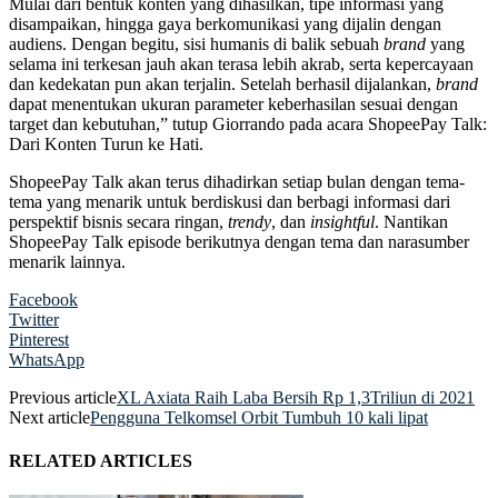
Mulai dari bentuk konten yang dihasilkan, tipe informasi yang
disampaikan, hingga gaya berkomunikasi yang dijalin dengan
audiens. Dengan begitu, sisi humanis di balik sebuah
brand
yang
selama ini terkesan jauh akan terasa lebih akrab, serta kepercayaan
dan kedekatan pun akan terjalin. Setelah berhasil dijalankan,
brand
dapat menentukan ukuran parameter keberhasilan sesuai dengan
target dan kebutuhan,” tutup Giorrando pada acara ShopeePay Talk:
Dari Konten Turun ke Hati.
ShopeePay Talk akan terus dihadirkan setiap bulan dengan tema-
tema yang menarik untuk berdiskusi dan berbagi informasi dari
perspektif bisnis secara ringan,
trendy
, dan
insightful
. Nantikan
ShopeePay Talk episode berikutnya dengan tema dan narasumber
menarik lainnya.
Facebook
Twitter
Pinterest
WhatsApp
Previous article
XL Axiata Raih Laba Bersih Rp 1,3Triliun di 2021
Next article
Pengguna Telkomsel Orbit Tumbuh 10 kali lipat
RELATED ARTICLES