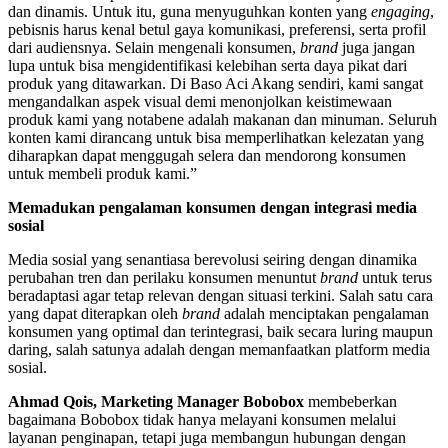
dan dinamis. Untuk itu, guna menyuguhkan konten yang
engaging
,
pebisnis harus kenal betul gaya komunikasi, preferensi, serta profil
dari audiensnya. Selain mengenali konsumen,
brand
juga jangan
lupa untuk bisa mengidentifikasi kelebihan serta daya pikat dari
produk yang ditawarkan. Di Baso Aci Akang sendiri, kami sangat
mengandalkan aspek visual demi menonjolkan keistimewaan
produk kami yang notabene adalah makanan dan minuman. Seluruh
konten kami dirancang untuk bisa memperlihatkan kelezatan yang
diharapkan dapat menggugah selera dan mendorong konsumen
untuk membeli produk kami.”
Memadukan pengalaman konsumen dengan integrasi media
sosial
Media sosial yang senantiasa berevolusi seiring dengan dinamika
perubahan tren dan perilaku konsumen menuntut
brand
untuk terus
beradaptasi agar tetap relevan dengan situasi terkini. Salah satu cara
yang dapat diterapkan oleh
brand
adalah menciptakan pengalaman
konsumen yang optimal dan terintegrasi, baik secara luring maupun
daring, salah satunya adalah dengan memanfaatkan platform media
sosial.
Ahmad Qois, Marketing Manager Bobobox
membeberkan
bagaimana Bobobox tidak hanya melayani konsumen melalui
layanan penginapan, tetapi juga membangun hubungan dengan