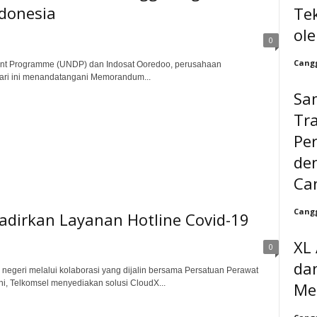
donesia
Te
ole
0
Cangg
ment Programme (UNDP) dan Indosat Ooredoo, perusahaan
 hari ini menandatangani Memorandum...
Sa
Tr
Pe
de
Ca
Cangg
dirkan Layanan Hotline Covid-19
XL 
0
da
egeri melalui kolaborasi yang dijalin bersama Persatuan Perawat
ni, Telkomsel menyediakan solusi CloudX...
Me