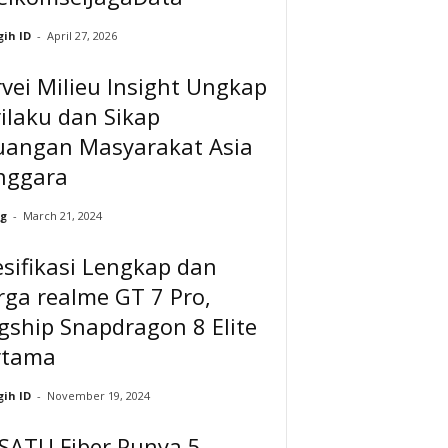
ih ID
-
April 27, 2026
vei Milieu Insight Ungkap
ilaku dan Sikap
uangan Masyarakat Asia
nggara
g
-
March 21, 2024
sifikasi Lengkap dan
ga realme GT 7 Pro,
gship Snapdragon 8 Elite
rtama
ih ID
-
November 19, 2024
SATU Fiber Punya 5