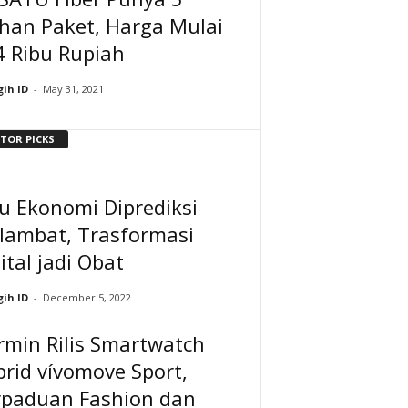
ihan Paket, Harga Mulai
4 Ribu Rupiah
ih ID
-
May 31, 2021
ITOR PICKS
u Ekonomi Diprediksi
lambat, Trasformasi
ital jadi Obat
ih ID
-
December 5, 2022
rmin Rilis Smartwatch
rid vívomove Sport,
rpaduan Fashion dan