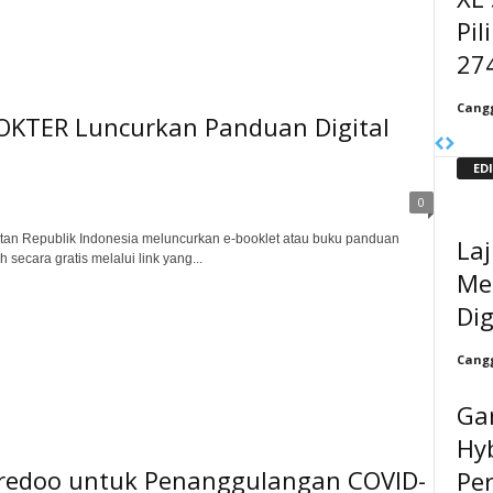
Pil
27
Cangg
KTER Luncurkan Panduan Digital
ED
0
n Republik Indonesia meluncurkan e-booklet atau buku panduan
Laj
secara gratis melalui link yang...
Me
Dig
Cangg
Ga
Hyb
redoo untuk Penanggulangan COVID-
Pe