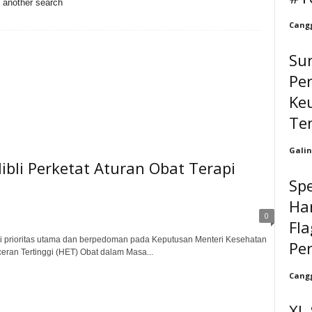
o another search
Cangg
Sur
Per
Ke
Te
Galin
bli Perketat Aturan Obat Terapi
Spe
Har
0
Fla
i prioritas utama dan berpedoman pada Keputusan Menteri Kesehatan
Pe
an Tertinggi (HET) Obat dalam Masa...
Cangg
XL 