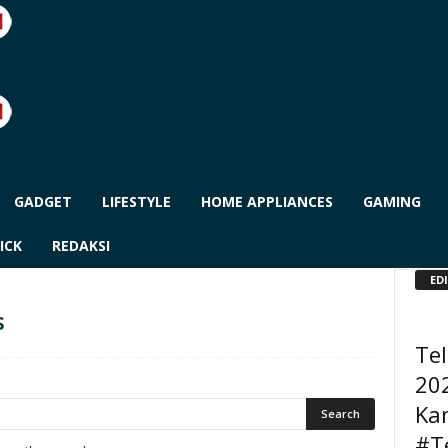
GADGET
LIFESTYLE
HOME APPLIANCES
GAMING
ICK
REDAKSI
ED
s
Te
202
Ka
#T