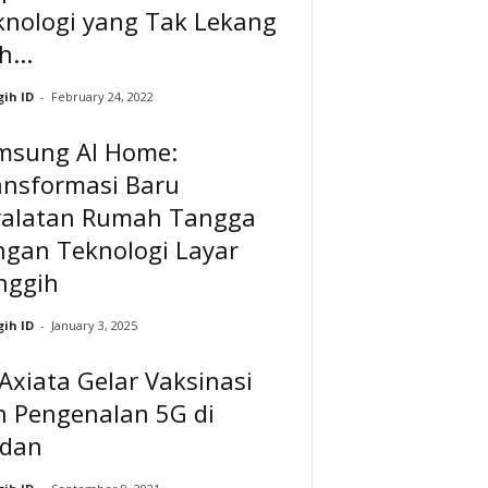
knologi yang Tak Lekang
h...
ih ID
-
February 24, 2022
msung AI Home:
ansformasi Baru
ralatan Rumah Tangga
ngan Teknologi Layar
nggih
ih ID
-
January 3, 2025
Axiata Gelar Vaksinasi
n Pengenalan 5G di
dan