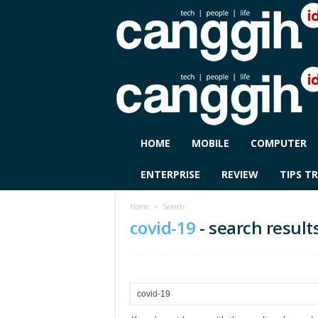
C
HOME
MOBILE
COMPUTER
A
N
ENTERPRISE
REVIEW
TIPS TR
G
G
Home
Search
I
covid-19
-
search result
H
I
D