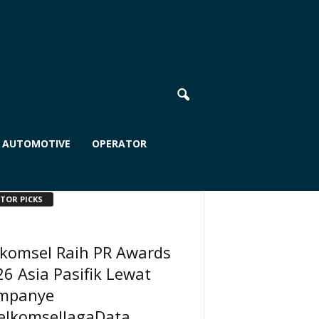
AUTOMOTIVE
OPERATOR
ITOR PICKS
lkomsel Raih PR Awards
6 Asia Pasifik Lewat
mpanye
elkomselJagaData