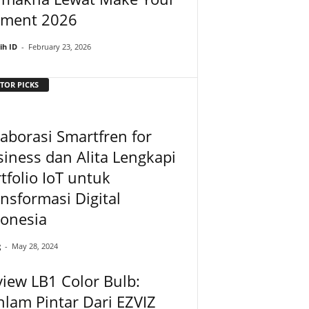
ment 2026
ih ID
-
February 23, 2026
TOR PICKS
aborasi Smartfren for
iness dan Alita Lengkapi
tfolio IoT untuk
nsformasi Digital
donesia
g
-
May 28, 2024
iew LB1 Color Bulb:
lam Pintar Dari EZVIZ