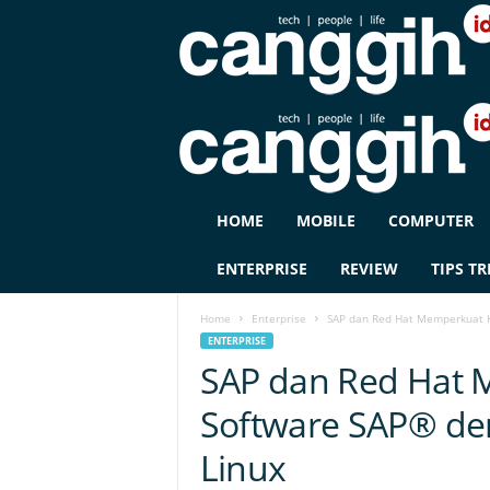
C
HOME
MOBILE
COMPUTER
A
N
ENTERPRISE
REVIEW
TIPS TR
G
G
Home
Enterprise
SAP dan Red Hat Memperkuat K
I
ENTERPRISE
H
SAP dan Red Hat 
I
D
Software SAP® de
Linux