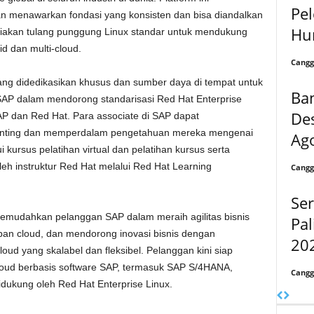
Pe
 menawarkan fondasi yang konsisten dan bisa diandalkan
Hu
iakan tulang punggung Linux standar untuk mendukung
d dan multi-cloud.
Cangg
ng didedikasikan khusus dan sumber daya di tempat untuk
Ba
SAP dalam mendorong standarisasi Red Hat Enterprise
Des
SAP dan Red Hat. Para associate di SAP dapat
enting dan memperdalam pengetahuan mereka mengenai
Ag
i kursus pelatihan virtual dan pelatihan kursus serta
eh instruktur Red Hat melalui Red Hat Learning
Cangg
Ser
 memudahkan pelanggan SAP dalam meraih agilitas bisnis
Pal
pan cloud, dan mendorong inovasi bisnis dengan
20
oud yang skalabel dan fleksibel. Pelanggan kini siap
oud berbasis software SAP, termasuk SAP S/4HANA,
Cangg
dukung oleh Red Hat Enterprise Linux.