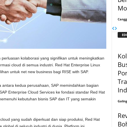
Mo
Cangg
EDI
Kol
erluasan kolaborasi yang signifikan untuk meningkatkan
Bus
si cloud di semua industri. Red Hat Enterprise Linux
Por
lihan untuk net new business bagi RISE with SAP.
Tra
ama antara kedua perusahaan, SAP memindahkan bagian
In
o SAP Enterprise Cloud Services ke fondasi standar Red Hat
k memenuhi kebutuhan bisnis SAP dan IT yang semakin
Galin
Rev
d cloud yang sudah diperkuat dan siap produksi, Red Hat
Boh
 global di seluruh industri di dunia. Platform ini