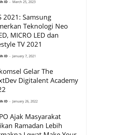
ih ID
-
March 25, 2023
S 2021: Samsung
merkan Teknologi Neo
ED, MICRO LED dan
estyle TV 2021
ih ID
-
January 7, 2021
komsel Gelar The
xtDev Digitalent Academy
22
ih ID
-
January 26, 2022
PO Ajak Masyarakat
dikan Ramadan Lebih
rmakna Lewat Make Your