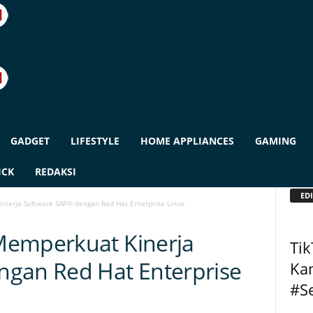
GADGET
LIFESTYLE
HOME APPLIANCES
GAMING
ICK
REDAKSI
EDI
inerja Software SAP® dengan Red Hat Enterprise Linux
Memperkuat Kinerja
Ti
ngan Red Hat Enterprise
Ka
#S