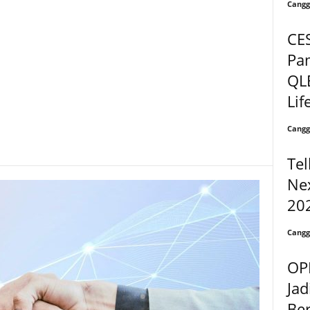
Cangg
CE
Pa
QL
Lif
Cangg
Tel
Ne
20
Cangg
OP
Ja
Be