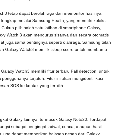
h3 tetap dapat berolahraga dan memonitor hasilnya.
o lengkap melalui Samsung Health, yang memiliki koleksi
. Cukup pilih salah satu latihan di smartphone Galaxy,
axy Watch 3 akan mengurus sisanya dan secara otomatis
hat juga sama pentingnya seperti olahraga, Samsung telah
n Galaxy Watch3 memiliki sleep score untuk membantu
Galaxy Watch3 memiliki fitur terbaru Fall detection, untuk
penggunanya terjatuh. Fitur ini akan mengidentifikasi
esan SOS ke kontak yang terpilih.
kat Galaxy lainnya, termasuk Galaxy Note20. Terdapat
fungsi sebagai pengingat jadwal, cuaca, ataupun hasil
 juga dapat memberikan balasan pesan dari Galaxy