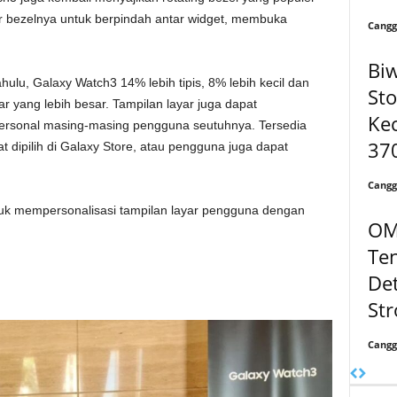
r bezelnya untuk berpindah antar widget, membuka
Cangg
Biw
lu, Galaxy Watch3 14% lebih tipis, 8% lebih kecil dan
Sto
r yang lebih besar. Tampilan layar juga dapat
Kec
personal masing-masing pengguna seutuhnya. Tersedia
37
at dipilih di Galaxy Store, atau pengguna juga dapat
Cangg
tuk mempersonalisasi tampilan layar pengguna dengan
OM
Ten
Det
Str
Cangg