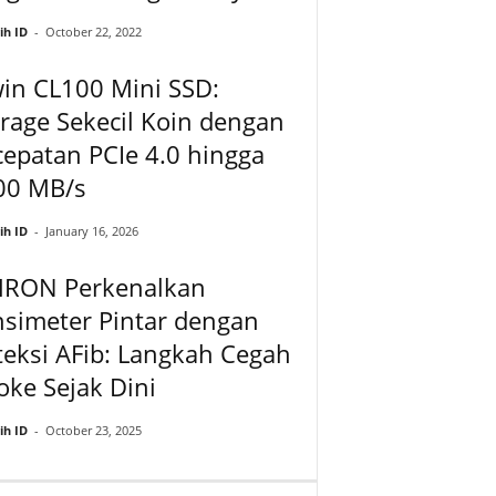
ih ID
-
October 22, 2022
in CL100 Mini SSD:
rage Sekecil Koin dengan
epatan PCIe 4.0 hingga
00 MB/s
ih ID
-
January 16, 2026
RON Perkenalkan
simeter Pintar dengan
eksi AFib: Langkah Cegah
oke Sejak Dini
ih ID
-
October 23, 2025