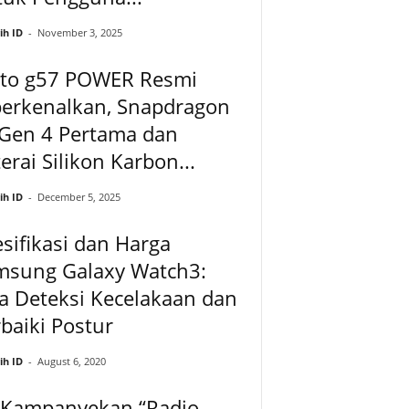
ih ID
-
November 3, 2025
to g57 POWER Resmi
perkenalkan, Snapdragon
 Gen 4 Pertama dan
erai Silikon Karbon...
ih ID
-
December 5, 2025
sifikasi dan Harga
msung Galaxy Watch3:
a Deteksi Kecelakaan dan
baiki Postur
ih ID
-
August 6, 2020
 Kampanyekan “Radio