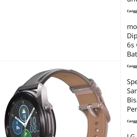
Cangg
mo
Di
6s
Bat
Cangg
Spe
Sa
Bis
Per
Cangg
LG