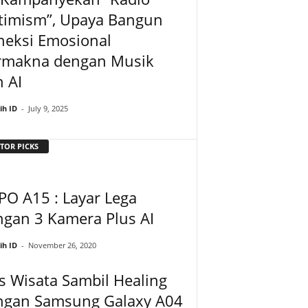
timism”, Upaya Bangun
neksi Emosional
rmakna dengan Musik
 AI
ih ID
-
July 9, 2025
TOR PICKS
O A15 : Layar Lega
ngan 3 Kamera Plus AI
ih ID
-
November 26, 2020
s Wisata Sambil Healing
ngan Samsung Galaxy A04