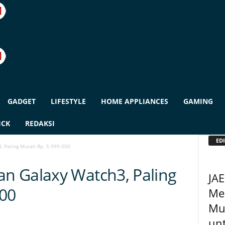
GADGET
LIFESTYLE
HOME APPLIANCES
GAMING
ICK
REDAKSI
EDI
 Paling Murah Rp. 5.999.000
n Galaxy Watch3, Paling
JA
000
Men
Mul
unt