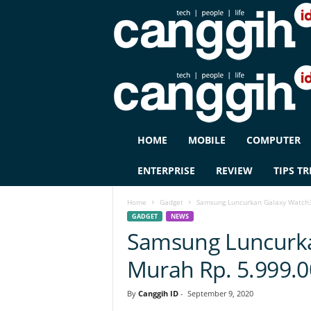
C
HOME
MOBILE
COMPUTER
A
N
ENTERPRISE
REVIEW
TIPS TR
G
G
Home
Gadget
Samsung Luncurkan Galaxy Watch3,
I
GADGET
NEWS
H
Samsung Luncurka
I
D
Murah Rp. 5.999.
By
Canggih ID
-
September 9, 2020