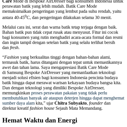
Care
Mode di Bespoke AirDresser bagi konsumen Indonesia untuk
perawatan batik yang lebih mudah. Batik Care Mode
memaksimalkan pengeringan yang lembut pada suhu rendah, yaitu
0
antara 40-45
C, dan pengeringan dilakukan selama 30 menit.
Melalui cara ini, serat dan warna batik tetap terjaga dengan baik.
Bahan batik pun tidak cepat rusak atau menyusut. Fitur ini cocok
bagi konsumen yang rutin menghadiri acara-acara formal dan resmi
dan ingin tampil dengan setelan batik yang selalu terlihat bersih
dan
fresh
.
“
Fashion
yang berkualitas tinggi dengan bahan-bahan alami,
termasuk batik, harus ditangani dengan tepat untuk memastikannya
awet dan tahan lama. Saya mengapresiasi Batik Care Mode
di Samsung Bespoke AirDresser yang memanfaatkan teknologi
menjadi solusi efisien bagi konsumen Indonesia pencinta budaya
batik hingga dapat merawat warisan kekayaan budaya bangsa kita.
Dan dengan teknologi yang dimiliki Bespoke AirDresser,
memungkinkan
proses perawatan pakaian yang tidak perlu
membutuhkan banyak air ataupun deterjen hingga dapat menghemat
sumber daya alam
kita,” ujar
Chitra Subyakto
,
founder
dan
direktur kreatif
fashion house
Sejauh Mata Memandang.
Hemat Waktu dan Energi