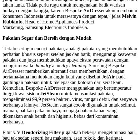
tahan lama. Tidak perlu ragu untuk mengenakan batik warisan
budaya dengan bangga, karena Bespoke AirDresser akan membantu
konsumen Indonesia untuk merawatnya dengan tepat,” jelas
Melvin
Rubianto
, Head of Home Appliances Product
Marketing, Samsung Electronics Indonesia.
Pakaian Segar dan Bersih dengan Mudah
Terlalu sering mencuci pakaian, apalagi pakaian yang membutuhkan
perhatian khusus seperti setelan jas dan batik, mengurangi keawetan
pakaian dan juga membutuhkan upaya ekstra perawatan dengan
mengirimnya ke
laundry
atau
dry cleaning.
Samsung Bespoke
AirDresser memberikan alternatif cara membersihkan, dengan
pertama-tama meniupkan angin kuat yang disebut
JetAir
pada
gantungan pakaian untuk melepaskan kotoran dari serat kain.
Kemudian, Bespoke AirDresser menggunakan uap bertemperatur
tinggi lewat sistem
JetSteam
untuk mensanitasi pakaian,
mengeliminasi 99,9 persen bakteri, virus, tungau debu, dan senyawa
berbahaya lainnya. JetSteam sangat cocok digunakan untuk selimut,
mainan, bahkan pakaian bayi, menjaga bahan-bahan yang
dikenakan anak bersih dan higienis, bebas dari kontaminan
berbahaya.
Fitur
UV Deodorizing Filter
juga akan bekerja mengeliminasi bau-
bau tak sedap seperti bau makanan, asap rokok, dan keringat.