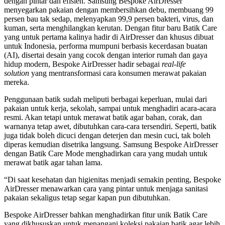
dengan pintar dan efisien. Samsung Bespoke AirDresser
menyegarkan pakaian dengan membersihkan debu, membuang 99
persen bau tak sedap, melenyapkan 99,9 persen bakteri, virus, dan
kuman, serta menghilangkan kerutan. Dengan fitur baru Batik Care
yang untuk pertama kalinya hadir di AirDresser dan khusus dibuat
untuk Indonesia, performa mumpuni berbasis kecerdasan buatan
(AI), disertai desain yang cocok dengan interior rumah dan gaya
hidup modern, Bespoke AirDresser hadir sebagai
real-life
solution
yang mentransformasi cara konsumen merawat pakaian
mereka.
Penggunaan batik sudah meliputi berbagai keperluan, mulai dari
pakaian untuk kerja, sekolah, sampai untuk menghadiri acara-acara
resmi. Akan tetapi untuk merawat batik agar bahan, corak, dan
warnanya tetap awet, dibutuhkan cara-cara tersendiri. Seperti, batik
juga tidak boleh dicuci dengan deterjen dan mesin cuci, tak boleh
diperas kemudian disetrika langsung. Samsung Bespoke AirDresser
dengan Batik Care Mode menghadirkan cara yang mudah untuk
merawat batik agar tahan lama.
“Di saat kesehatan dan higienitas menjadi semakin penting, Bespoke
AirDresser menawarkan cara yang pintar untuk menjaga sanitasi
pakaian sekaligus tetap segar kapan pun dibutuhkan.
Bespoke AirDresser bahkan menghadirkan fitur unik Batik Care
yang dikhususkan untuk menangani koleksi pakaian batik agar lebih