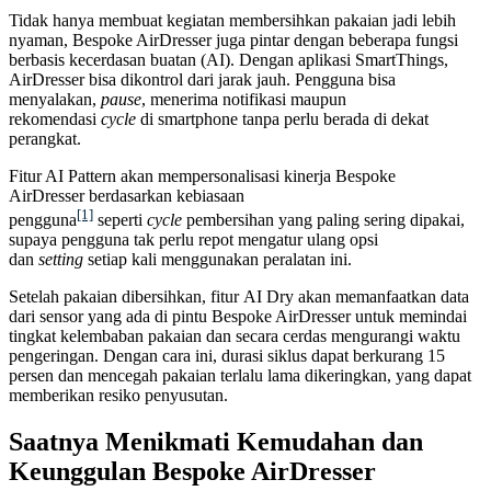
Tidak hanya membuat kegiatan membersihkan pakaian jadi lebih
nyaman, Bespoke AirDresser juga pintar dengan beberapa fungsi
berbasis kecerdasan buatan (AI). Dengan aplikasi SmartThings,
AirDresser bisa dikontrol dari jarak jauh. Pengguna bisa
menyalakan,
pause
, menerima notifikasi maupun
rekomendasi
cycle
di smartphone tanpa perlu berada di dekat
perangkat.
Fitur AI Pattern akan mempersonalisasi kinerja Bespoke
AirDresser berdasarkan kebiasaan
[1]
pengguna
seperti
cycle
pembersihan yang paling sering dipakai,
supaya pengguna tak perlu repot mengatur ulang opsi
dan
setting
setiap kali menggunakan peralatan ini.
Setelah pakaian dibersihkan, fitur AI Dry akan memanfaatkan data
dari sensor yang ada di pintu Bespoke AirDresser untuk memindai
tingkat kelembaban pakaian dan secara cerdas mengurangi waktu
pengeringan. Dengan cara ini, durasi siklus dapat berkurang 15
persen dan mencegah pakaian terlalu lama dikeringkan, yang dapat
memberikan resiko penyusutan.
Saatnya Menikmati Kemudahan dan
Keunggulan Bespoke AirDresser