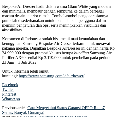
Bespoke AirDresser hadir dalam warna Glam White yang modern
dan minimalis, membaur dengan sempurna ke dalam berbagai
macam desain interior rumah. Tombol-tombol pengoperasiannya
pun telah disederhanakan untuk memudahkan pengguna dalam
memilih pengaturan dan opsi serta meningkatkan visibilitas dan
aksesibilitas.
Konsumen di Indonesia sudah bisa menikmati kemudahan dan
keunggulan Samsung Bespoke AirDresser terbaru untuk merawat
pakaian mereka. Dapatkan Bespoke AirDresser ini dengan harga Rp
24.999.000 dengan promosi khusus berupa
bundling
Samsung Air
Purifier AX60 senilai Rp 3.119.000 untuk pembelian pada periode
23 Juni – 3 Juli 2022.
Untuk informasi lebih lanjut,
kunjungi:
https://www.samsung.com/id/airdresser/
Facebook
Twitter
Pinterest
WhatsApp
Previous article
Cara Mengetahui Status Garansi OPPO Reno7
Series, Banyak Gunanya!