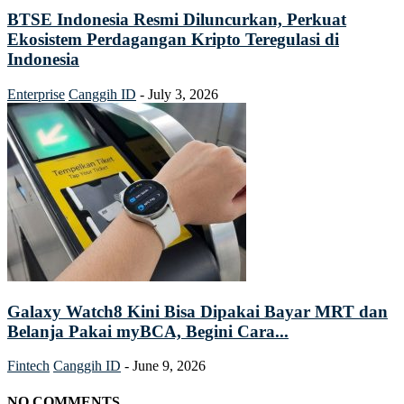
BTSE Indonesia Resmi Diluncurkan, Perkuat
Ekosistem Perdagangan Kripto Teregulasi di
Indonesia
Enterprise
Canggih ID
-
July 3, 2026
Galaxy Watch8 Kini Bisa Dipakai Bayar MRT dan
Belanja Pakai myBCA, Begini Cara...
Fintech
Canggih ID
-
June 9, 2026
NO COMMENTS