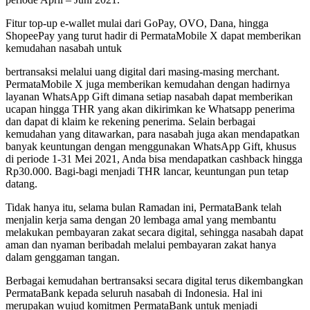
Fitur top-up e-wallet mulai dari GoPay, OVO, Dana, hingga
ShopeePay yang turut hadir di PermataMobile X dapat memberikan
kemudahan nasabah untuk
bertransaksi melalui uang digital dari masing-masing merchant.
PermataMobile X juga memberikan kemudahan dengan hadirnya
layanan WhatsApp Gift dimana setiap nasabah dapat memberikan
ucapan hingga THR yang akan dikirimkan ke Whatsapp penerima
dan dapat di klaim ke rekening penerima. Selain berbagai
kemudahan yang ditawarkan, para nasabah juga akan mendapatkan
banyak keuntungan dengan menggunakan WhatsApp Gift, khusus
di periode 1-31 Mei 2021, Anda bisa mendapatkan cashback hingga
Rp30.000. Bagi-bagi menjadi THR lancar, keuntungan pun tetap
datang.
Tidak hanya itu, selama bulan Ramadan ini, PermataBank telah
menjalin kerja sama dengan 20 lembaga amal yang membantu
melakukan pembayaran zakat secara digital, sehingga nasabah dapat
aman dan nyaman beribadah melalui pembayaran zakat hanya
dalam genggaman tangan.
Berbagai kemudahan bertransaksi secara digital terus dikembangkan
PermataBank kepada seluruh nasabah di Indonesia. Hal ini
merupakan wujud komitmen PermataBank untuk menjadi