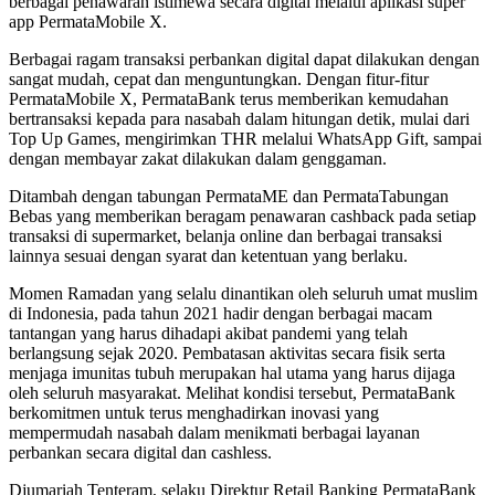
berbagai penawaran istimewa secara digital melalui aplikasi super
app PermataMobile X.
Berbagai ragam transaksi perbankan digital dapat dilakukan dengan
sangat mudah, cepat dan menguntungkan. Dengan fitur-fitur
PermataMobile X, PermataBank terus memberikan kemudahan
bertransaksi kepada para nasabah dalam hitungan detik, mulai dari
Top Up Games, mengirimkan THR melalui WhatsApp Gift, sampai
dengan membayar zakat dilakukan dalam genggaman.
Ditambah dengan tabungan PermataME dan PermataTabungan
Bebas yang memberikan beragam penawaran cashback pada setiap
transaksi di supermarket, belanja online dan berbagai transaksi
lainnya sesuai dengan syarat dan ketentuan yang berlaku.
Momen Ramadan yang selalu dinantikan oleh seluruh umat muslim
di Indonesia, pada tahun 2021 hadir dengan berbagai macam
tantangan yang harus dihadapi akibat pandemi yang telah
berlangsung sejak 2020. Pembatasan aktivitas secara fisik serta
menjaga imunitas tubuh merupakan hal utama yang harus dijaga
oleh seluruh masyarakat. Melihat kondisi tersebut, PermataBank
berkomitmen untuk terus menghadirkan inovasi yang
mempermudah nasabah dalam menikmati berbagai layanan
perbankan secara digital dan cashless.
Djumariah Tenteram, selaku Direktur Retail Banking PermataBank