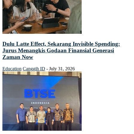
Dulu Latte Effect, Sekarang Invisible Spending:
Jurus Menangkis Godaan Finansial Generasi
Zaman Now
Education
Canggih ID
-
July 31, 2026