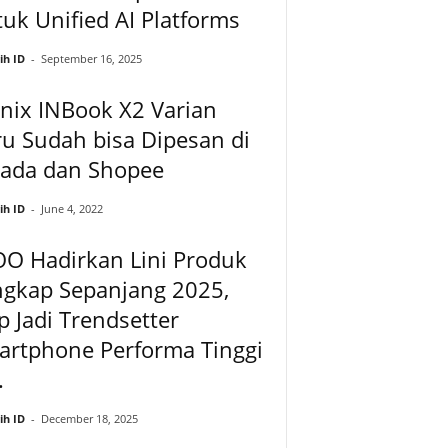
uk Unified AI Platforms
ih ID
-
September 16, 2025
inix INBook X2 Varian
u Sudah bisa Dipesan di
zada dan Shopee
ih ID
-
June 4, 2022
OO Hadirkan Lini Produk
ngkap Sepanjang 2025,
p Jadi Trendsetter
artphone Performa Tinggi
.
ih ID
-
December 18, 2025