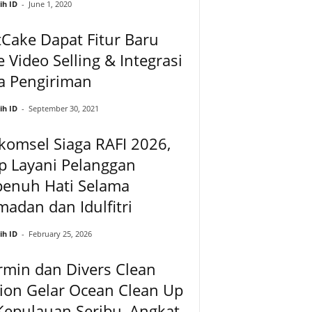
ih ID
-
June 1, 2020
Cake Dapat Fitur Baru
e Video Selling & Integrasi
a Pengiriman
ih ID
-
September 30, 2021
komsel Siaga RAFI 2026,
p Layani Pelanggan
penuh Hati Selama
adan dan Idulfitri
ih ID
-
February 25, 2026
rmin dan Divers Clean
ion Gelar Ocean Clean Up
Kepulauan Seribu, Angkat