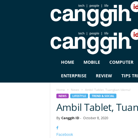
C
HOME
MOBILE
COMPUTER
A
N
ENTERPRISE
REVIEW
TIPS TR
G
G
Home
News
Ambil Tablet, Tuangkan Idemu!
I
NEWS
LIFESTYLE
TREND & SOCIAL
H
Ambil Tablet, Tua
I
D
By
Canggih ID
-
October 8, 2020
Facebook