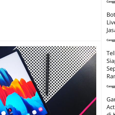
Cangg
Bot
Liv
Jas
Cangg
Tel
Sia
Se
Ram
Cangg
Ga
Act
di 