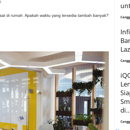
.
unt
’ saat di rumah. Apakah waktu yang tersedia tambah banyak?
Cangg
Inf
Bar
La
Cangg
iQ
Le
Sia
Sm
di..
Cangg