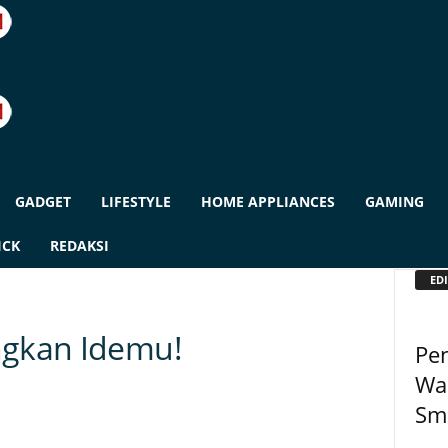
GADGET
LIFESTYLE
HOME APPLIANCES
GAMING
ICK
REDAKSI
EDI
ngkan Idemu!
Pen
Wal
Sm