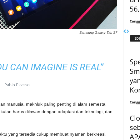
56,
Cangg
Samsung Galaxy Tab S7
EDI
Spe
U CAN IMAGINE IS REAL”
Sm
yan
– Pablo Picasso –
Kon
Cangg
an manusia, makhluk paling penting di alam semesta.
akutan harus dilawan dengan adaptasi dan teknologi, dan
Cl
seb
aktu yang tersedia cukup membuat nyaman berkreasi,
AP