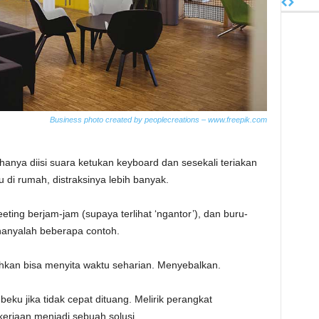
Business photo created by peoplecreations – www.freepik.com
anya diisi suara ketukan keyboard dan sesekali teriakan
ru di rumah, distraksinya lebih banyak.
ing berjam-jam (supaya terlihat ‘ngantor’), dan buru-
anyalah beberapa contoh.
hkan bisa menyita waktu seharian. Menyebalkan.
ku jika tidak cepat dituang. Melirik perangkat
erjaan menjadi sebuah solusi.