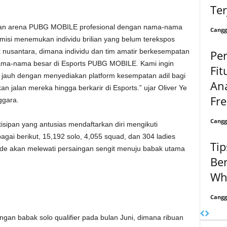
Te
rkan arena PUBG MOBILE profesional dengan nama-nama
Cangg
m misi menemukan individu brilian yang belum terekspos
nusantara, dimana individu dan tim amatir berkesempatan
Pe
ama-nama besar di Esports PUBG MOBILE. Kami ingin
Fit
 jauh dengan menyediakan platform kesempatan adil bagi
Ana
jalan mereka hingga berkarir di Esports.” ujar Oliver Ye
Fr
ggara.
Cangg
tisipan yang antusias mendaftarkan diri mengikuti
ai berikut, 15,192 solo, 4,055 squad, dan 304 ladies
Ti
ode akan melewati persaingan sengit menuju babak utama
Ber
Wh
Cangg
 babak solo qualifier pada bulan Juni, dimana ribuan