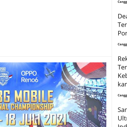
Cangg
De
Ter
Po
Cangg
Re
Ter
Ke
ka
Cangg
Sa
Ult
Ind