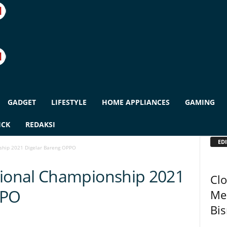
GADGET
LIFESTYLE
HOME APPLIANCES
GAMING
ICK
REDAKSI
EDI
hip 2021 Digelar Bareng OPPO
onal Championship 2021
Clo
PPO
Men
Bis