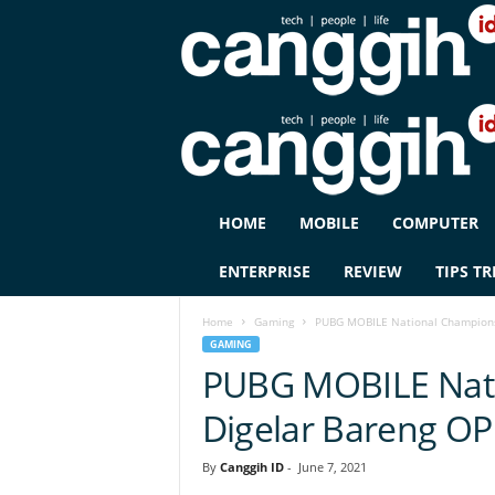
C
HOME
MOBILE
COMPUTER
A
N
ENTERPRISE
REVIEW
TIPS TR
G
G
Home
Gaming
PUBG MOBILE National Champions
I
GAMING
H
PUBG MOBILE Nati
I
D
Digelar Bareng O
By
Canggih ID
-
June 7, 2021