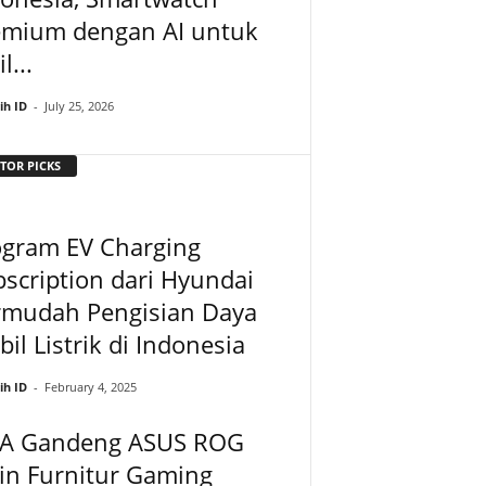
emium dengan AI untuk
l...
ih ID
-
July 25, 2026
TOR PICKS
ogram EV Charging
scription dari Hyundai
rmudah Pengisian Daya
il Listrik di Indonesia
ih ID
-
February 4, 2025
EA Gandeng ASUS ROG
in Furnitur Gaming