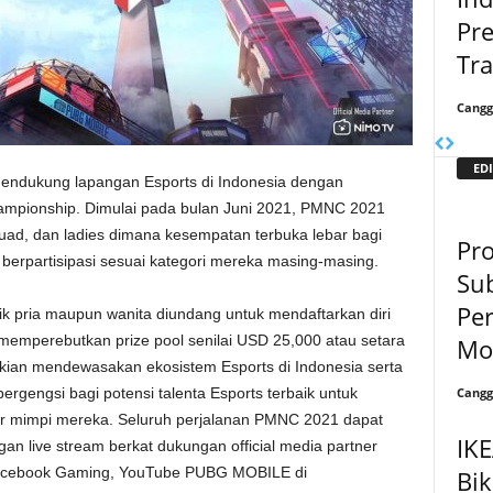
Pr
Trai
Cangg
EDI
endukung lapangan Esports di Indonesia dengan
pionship. Dimulai pada bulan Juni 2021, PMNC 2021
ad, dan ladies dimana kesempatan terbuka lebar bagi
Pr
rpartisipasi sesuai kategori mereka masing-masing.
Sub
Pe
 pria maupun wanita diundang untuk mendaftarkan diri
 memperebutkan prize pool senilai USD 25,000 atau setara
Mob
kian mendewasakan ekosistem Esports di Indonesia serta
Cangg
engsi bagi potensi talenta Esports terbaik untuk
jar mimpi mereka. Seluruh perjalanan PMNC 2021 dapat
IK
an live stream berkat dukungan official media partner
acebook Gaming, YouTube PUBG MOBILE di
Bik