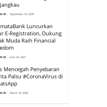
rjangkau
ih ID
-
September 14, 2020
rmataBank Luncurkan
ur E-Registration, Dukung
k Muda Raih Financial
eedom
ih ID
-
June 24, 2021
ps Mencegah Penyebaran
ita Palsu #CoronaVirus di
atsApp
ih ID
-
March 18, 2020