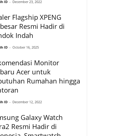
ih ID
-
December 23, 2022
aler Flagship XPENG
besar Resmi Hadir di
ndok Indah
ih ID
-
October 16, 2025
komendasi Monitor
baru Acer untuk
butuhan Rumahan hingga
ntoran
ih ID
-
December 12, 2022
msung Galaxy Watch
ra2 Resmi Hadir di
onesia, Smartwatch