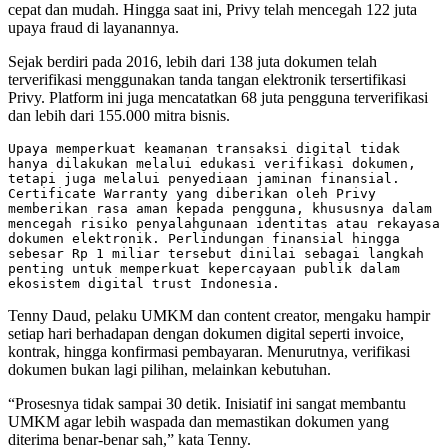
cepat dan mudah. Hingga saat ini, Privy telah mencegah 122 juta
upaya fraud di layanannya.
Sejak berdiri pada 2016, lebih dari 138 juta dokumen telah
terverifikasi menggunakan tanda tangan elektronik tersertifikasi
Privy. Platform ini juga mencatatkan 68 juta pengguna terverifikasi
dan lebih dari 155.000 mitra bisnis.
Upaya memperkuat keamanan transaksi digital tidak 
hanya dilakukan melalui edukasi verifikasi dokumen, 
tetapi juga melalui penyediaan jaminan finansial. 
Certificate Warranty yang diberikan oleh Privy 
memberikan rasa aman kepada pengguna, khususnya dalam 
mencegah risiko penyalahgunaan identitas atau rekayasa 
dokumen elektronik. Perlindungan finansial hingga 
sebesar Rp 1 miliar tersebut dinilai sebagai langkah 
penting untuk memperkuat kepercayaan publik dalam 
ekosistem digital trust Indonesia.
Tenny Daud, pelaku UMKM dan content creator, mengaku hampir
setiap hari berhadapan dengan dokumen digital seperti invoice,
kontrak, hingga konfirmasi pembayaran. Menurutnya, verifikasi
dokumen bukan lagi pilihan, melainkan kebutuhan.
“Prosesnya tidak sampai 30 detik. Inisiatif ini sangat membantu
UMKM agar lebih waspada dan memastikan dokumen yang
diterima benar-benar sah,” kata Tenny.