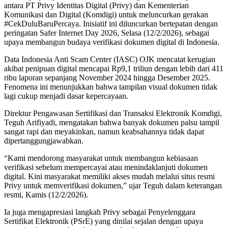
antara PT Privy Identitas Digital (Privy) dan Kementerian
Komunikasi dan Digital (Komdigi) untuk meluncurkan gerakan
#CekDuluBaruPercaya. Inisiatif ini diluncurkan bertepatan dengan
peringatan Safer Internet Day 2026, Selasa (12/2/2026), sebagai
upaya membangun budaya verifikasi dokumen digital di Indonesia.
Data Indonesia Anti Scam Center (IASC) OJK mencatat kerugian
akibat penipuan digital mencapai Rp9,1 triliun dengan lebih dari 411
ribu laporan sepanjang November 2024 hingga Desember 2025.
Fenomena ini menunjukkan bahwa tampilan visual dokumen tidak
lagi cukup menjadi dasar kepercayaan.
Direktur Pengawasan Sertifikasi dan Transaksi Elektronik Komdigi,
Teguh Arifiyadi, mengatakan bahwa banyak dokumen palsu tampil
sangat rapi dan meyakinkan, namun keabsahannya tidak dapat
dipertanggungjawabkan.
“Kami mendorong masyarakat untuk membangun kebiasaan
verifikasi sebelum mempercayai atau menindaklanjuti dokumen
digital. Kini masyarakat memiliki akses mudah melalui situs resmi
Privy untuk memverifikasi dokumen,” ujar Teguh dalam keterangan
resmi, Kamis (12/2/2026).
Ia juga mengapresiasi langkah Privy sebagai Penyelenggara
Sertifikat Elektronik (PSrE) yang dinilai sejalan dengan upaya