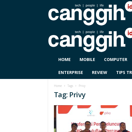
C
HOME
MOBILE
COMPUTER
A
N
ENTERPRISE
REVIEW
TIPS TR
G
G
Home
Tags
Privy
I
Tag: Privy
H
I
D