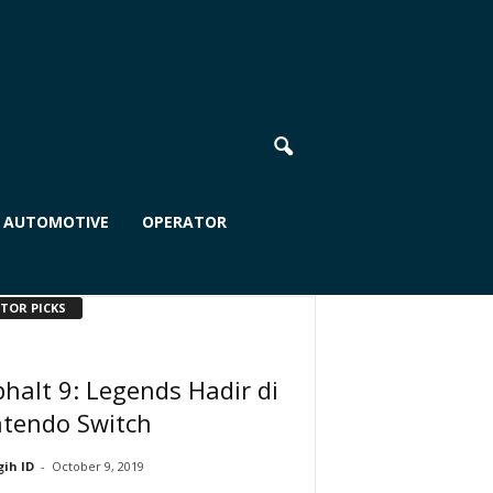
AUTOMOTIVE
OPERATOR
ITOR PICKS
halt 9: Legends Hadir di
ntendo Switch
ih ID
-
October 9, 2019