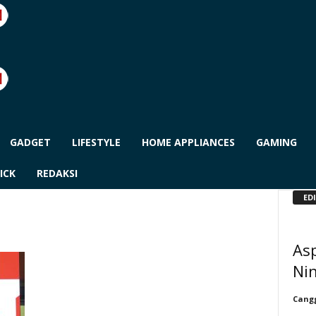
GADGET
LIFESTYLE
HOME APPLIANCES
GAMING
ICK
REDAKSI
ED
Asp
Ni
Cangg