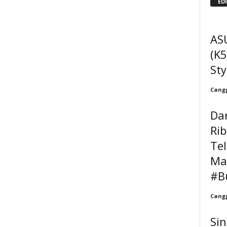
ED
AS
(K5
Sty
Cangg
Da
Ri
Tel
Ma
#B
Cangg
Sin