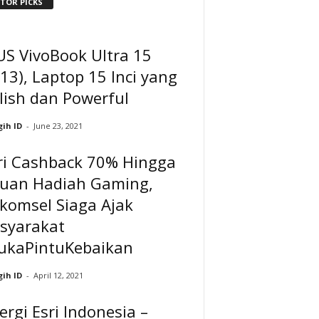
ITOR PICKS
US VivoBook Ultra 15
13), Laptop 15 Inci yang
lish dan Powerful
ih ID
-
June 23, 2021
ri Cashback 70% Hingga
buan Hadiah Gaming,
komsel Siaga Ajak
syarakat
ukaPintuKebaikan
ih ID
-
April 12, 2021
ergi Esri Indonesia –