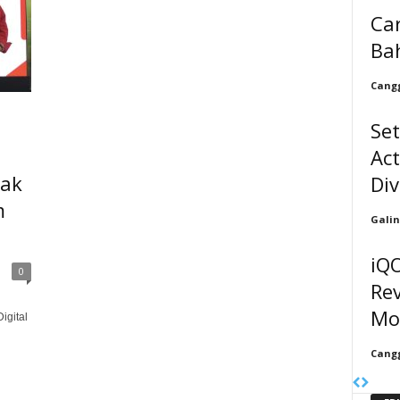
Ca
Bah
Cangg
Set
Act
jak
Div
m
Galin
iQ
0
Rev
Mo
igital
Cangg