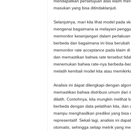
mendapatkan persetujuan atas klaim mere
masukan yang bisa ditindaklanjuti.
Selanjutnya, mari kita lihat model pada 
mengenai bagaimana ia melayani pengguna
memonitor kesenjangan dalam perlakuan
berbeda dan bagaimana ini bisa berubah s
memonitor rate
acceptance
pada klaim di
dan memastikan bahwa
rate
tersebut tida
menemukan bahwa rate-nya berbeda-beda,
melatih kembali model kita atau memikirkan
Analisis ini dapat dilengkapi dengan algo
memastikan bahwa distribusi umum dari d
dilatih. Contohnya, kita mungkin melihat b
berbeda dengan data pelatihan kita, dan
mampu menghasilkan prediksi yang bisa d
representatif. Sekali lagi, analisis ini d
otomatis, sehingga setiap metrik yang m