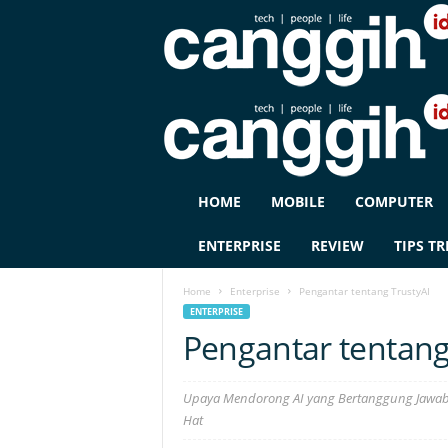
C
HOME
MOBILE
COMPUTER
A
N
ENTERPRISE
REVIEW
TIPS TR
G
G
Home
Enterprise
Pengantar tentang TrustyAI
I
ENTERPRISE
H
Pengantar tentang
I
D
Upaya Mendorong AI yang Bertanggung Jawab O
Hat