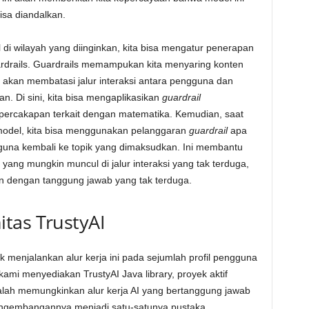
isa diandalkan.
di wilayah yang diinginkan, kita bisa mengatur penerapan
rdrails. Guardrails memampukan kita menyaring konten
ini akan membatasi jalur interaksi antara pengguna dan
. Di sini, kita bisa mengaplikasikan
guardrail
percakapan terkait dengan matematika. Kemudian, saat
 model, kita bisa menggunakan pelanggaran
guardrail
apa
una kembali ke topik yang dimaksudkan. Ini membantu
yang mungkin muncul di jalur interaksi yang tak terduga,
 dengan tanggung jawab yang tak terduga.
tas TrustyAI
k menjalankan alur kerja ini pada sejumlah profil pengguna
 kami menyediakan
TrustyAI Java library, proyek aktif
alah memungkinkan alur kerja AI yang bertanggung jawab
pengembangannya menjadi satu-satunya pustaka