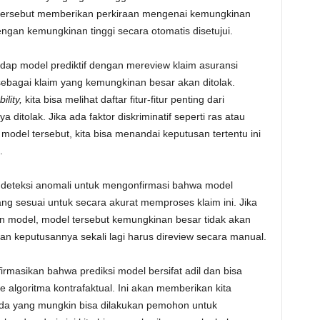
tersebut memberikan perkiraan mengenai kemungkinan
engan kemungkinan tinggi secara otomatis disetujui.
adap model prediktif dengan mereview klaim asuransi
sebagai klaim yang kemungkinan besar akan ditolak.
ility,
kita bisa melihat daftar fitur-fitur penting dari
itolak. Jika ada faktor diskriminatif seperti ras atau
model tersebut, kita bisa menandai keputusan tertentu ini
.
 deteksi anomali untuk mengonfirmasi bahwa model
ng sesuai untuk secara akurat memproses klaim ini. Jika
han model, model tersebut kemungkinan besar tidak akan
an keputusannya sekali lagi harus direview secara manual.
masikan bahwa prediksi model bersifat adil dan bisa
ke algoritma kontrafaktual. Ini akan memberikan kita
da yang mungkin bisa dilakukan pemohon untuk