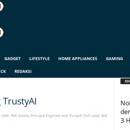
GADGET
LIFESTYLE
HOME APPLIANCES
GAMING
ICK
REDAKSI
EDI
 TrustyAI
No
de
leh: Rob Geada, Principal Engineer and TrustyAI Tech Lead, Red
3 H