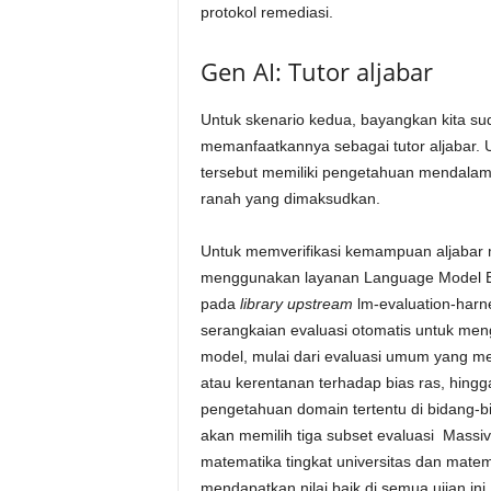
protokol remediasi.
Gen AI: Tutor aljabar
Untuk skenario kedua, bayangkan kita su
memanfaatkannya sebagai tutor aljabar. U
tersebut memiliki pengetahuan mendalam 
ranah yang dimaksudkan.
Untuk memverifikasi kemampuan aljabar m
menggunakan layanan Language Model Eval
pada
library
upstream
lm-evaluation-harn
serangkaian evaluasi otomatis untuk men
model, mulai dari evaluasi umum yang
atau kerentanan terhadap bias ras, hingg
pengetahuan domain tertentu di bidang-bid
akan memilih tiga subset evaluasi Massiv
matematika tingkat universitas dan matem
mendapatkan nilai baik di semua ujian in