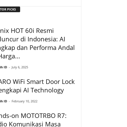
TOR PICKS
inix HOT 60i Resmi
uncur di Indonesia: AI
ngkap dan Performa Andal
Harga...
ih ID
-
July 6, 2025
ARO WiFi Smart Door Lock
engkapi AI Technology
ih ID
-
February 10, 2022
nds-on MOTOTRBO R7:
dio Komunikasi Masa