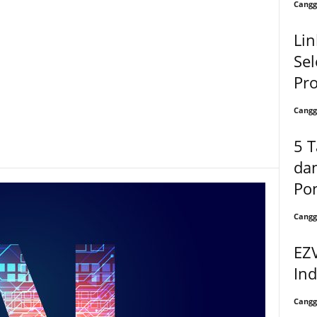
Cangg
Lin
Sel
Pr
Cangg
5 T
dan
Pon
Cangg
EZ
In
Cangg