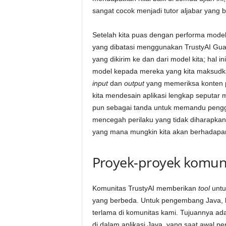
sangat cocok menjadi tutor aljabar yang b
Setelah kita puas dengan performa model 
yang dibatasi menggunakan TrustyAI Gua
yang dikirim ke dan dari model kita; hal 
model kepada mereka yang kita maksudkan
input
dan
output
yang memeriksa konten 
kita mendesain aplikasi lengkap seputar
pun sebagai tanda untuk memandu pengg
mencegah perilaku yang tidak diharapkan 
yang mana mungkin kita akan
berhadapan
Proyek-proyek komuni
Komunitas TrustyAI memberikan
tool
untu
yang berbeda. Untuk pengembang Java,
terlama di komunitas kami. Tujuannya ad
di dalam aplikasi Java, yang saat awal 