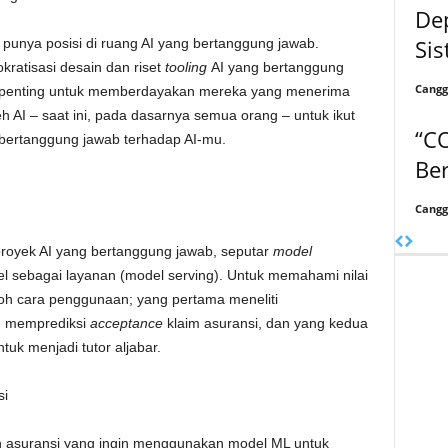
De
Si
I punya posisi di ruang AI yang bertanggung jawab.
ratisasi desain dan riset
tooling
AI yang bertanggung
Cangg
penting untuk memberdayakan mereka yang menerima
h AI – saat ini, pada dasarnya semua orang – untuk ikut
“C
ertanggung jawab terhadap AI-mu.
Ber
Cangg
proyek AI yang bertanggung jawab, seputar
model
l sebagai layanan (model serving). Untuk memahami nilai
ontoh cara penggunaan; yang pertama meneliti
ng memprediksi
acceptance
klaim asuransi, dan yang kedua
tuk menjadi tutor aljabar.
si
n asuransi yang ingin menggunakan model ML untuk