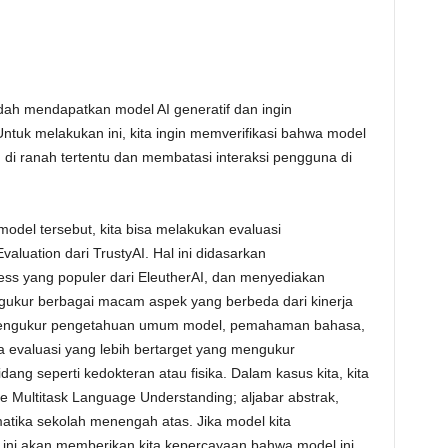
dah mendapatkan model AI generatif dan ingin
ntuk melakukan ini, kita ingin memverifikasi bahwa model
di ranah tertentu dan membatasi interaksi pengguna di
odel tersebut, kita bisa melakukan evaluasi
uation dari TrustyAI. Hal ini didasarkan
ess yang populer dari EleutherAI, dan menyediakan
gukur berbagai macam aspek yang berbeda dari kinerja
 mengukur pengetahuan umum model, pemahaman bahasa,
a evaluasi yang lebih bertarget yang mengukur
ang seperti kedokteran atau fisika. Dalam kasus kita, kita
e Multitask Language Understanding; aljabar abstrak,
atika sekolah menengah atas. Jika model kita
i, ini akan memberikan kita kepercayaan bahwa model ini