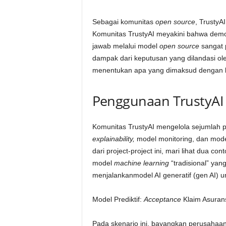
Sebagai komunitas
open source
, TrustyA
Komunitas TrustyAI meyakini bahwa demok
jawab melalui model
open source
sangat 
dampak dari keputusan yang dilandasi ole
menentukan apa yang dimaksud dengan b
Penggunaan TrustyAI
Komunitas TrustyAI mengelola sejumlah 
explainability,
model monitoring, dan mode
dari project-project ini, mari lihat dua c
model
machine learning
“tradisional” ya
menjalankanmodel AI generatif (gen AI) un
Model Prediktif:
Acceptance
Klaim Asuran
Pada skenario ini, bayangkan perusahaa