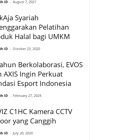
ih ID
-
August 7, 2021
kAja Syariah
enggarakan Pelatihan
oduk Halal bagi UMKM
ih ID
-
October 23, 2020
ahun Berkolaborasi, EVOS
 AXIS Ingin Perkuat
dasi Esport Indonesia
ih ID
-
February 27, 2024
VIZ C1HC Kamera CCTV
door yang Canggih
ih ID
-
July 20, 2020