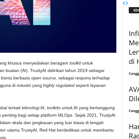
EDI
Inf
Mel
Le
di 
ang khusus menyediakan beragam
toolkit
untuk
buatan (AI). TrustyAI didirikan tahun 2019 sebagai
Cangg
 bisnis berbasis
open source,
sebagai respons terhadap
guna di industri yang
highly regulated
seperti layanan
AV
Dil
l terkait teknologi AI,
toolkits
untuk AI yang bertanggung
Cangg
n penting bagi setiap platform MLOps. Sejak 2021, TrustyAI
dalam skala dan jangkauan yang luar biasa di tengah
Ha
butor utama TrustyAI, Red Hat berdedikasi untuk membantu
Ra
ang.