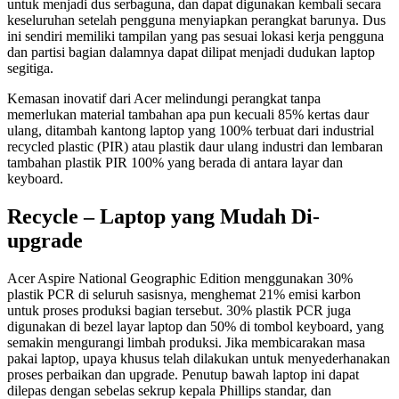
untuk menjadi dus serbaguna, dan dapat digunakan kembali secara
keseluruhan setelah pengguna menyiapkan perangkat barunya. Dus
ini sendiri memiliki tampilan yang pas sesuai lokasi kerja pengguna
dan partisi bagian dalamnya dapat dilipat menjadi dudukan laptop
segitiga.
Kemasan inovatif dari Acer melindungi perangkat tanpa
memerlukan material tambahan apa pun kecuali 85% kertas daur
ulang, ditambah kantong laptop yang 100% terbuat dari industrial
recycled plastic (PIR) atau plastik daur ulang industri dan lembaran
tambahan plastik PIR 100% yang berada di antara layar dan
keyboard.
Recycle – Laptop yang Mudah Di-
upgrade
Acer Aspire National Geographic Edition menggunakan 30%
plastik PCR di seluruh sasisnya, menghemat 21% emisi karbon
untuk proses produksi bagian tersebut. 30% plastik PCR juga
digunakan di bezel layar laptop dan 50% di tombol keyboard, yang
semakin mengurangi limbah produksi. Jika membicarakan masa
pakai laptop, upaya khusus telah dilakukan untuk menyederhanakan
proses perbaikan dan upgrade. Penutup bawah laptop ini dapat
dilepas dengan sebelas sekrup kepala Phillips standar, dan