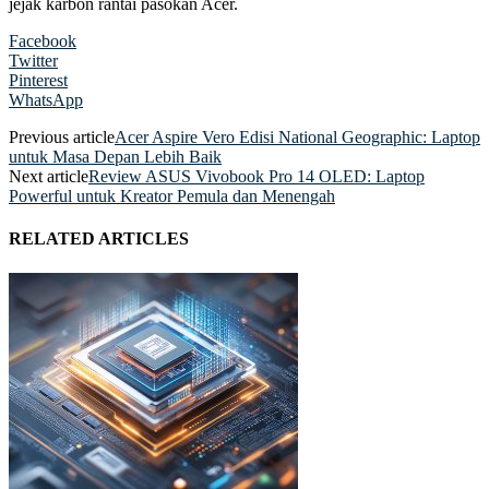
jejak karbon rantai pasokan Acer.
Facebook
Twitter
Pinterest
WhatsApp
Previous article
Acer Aspire Vero Edisi National Geographic: Laptop
untuk Masa Depan Lebih Baik
Next article
Review ASUS Vivobook Pro 14 OLED: Laptop
Powerful untuk Kreator Pemula dan Menengah
RELATED ARTICLES