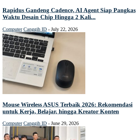
Rapidus Gandeng Cadence, AI Agent Siap Pangkas
Waktu Desain Chip Hingga 2 Kali...
Computer
Canggih ID
-
July 22, 2026
Mouse Wireless ASUS Terbaik 2026: Rekomendasi
untuk Kerja, Belajar, hingga Kreator Konten
Computer
Canggih ID
-
June 29, 2026