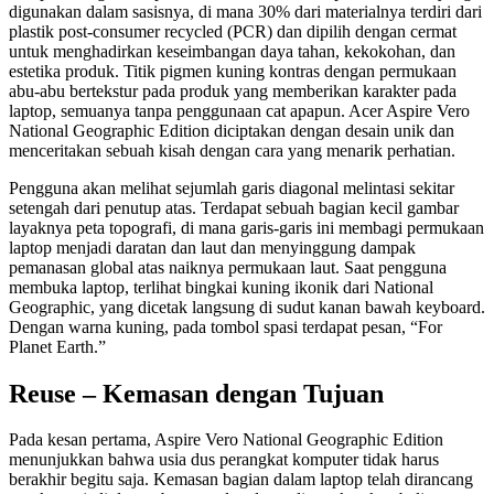
digunakan dalam sasisnya, di mana 30% dari materialnya terdiri dari
plastik post-consumer recycled (PCR) dan dipilih dengan cermat
untuk menghadirkan keseimbangan daya tahan, kekokohan, dan
estetika produk. Titik pigmen kuning kontras dengan permukaan
abu-abu bertekstur pada produk yang memberikan karakter pada
laptop, semuanya tanpa penggunaan cat apapun. Acer Aspire Vero
National Geographic Edition diciptakan dengan desain unik dan
menceritakan sebuah kisah dengan cara yang menarik perhatian.
Pengguna akan melihat sejumlah garis diagonal melintasi sekitar
setengah dari penutup atas. Terdapat sebuah bagian kecil gambar
layaknya peta topografi, di mana garis-garis ini membagi permukaan
laptop menjadi daratan dan laut dan menyinggung dampak
pemanasan global atas naiknya permukaan laut. Saat pengguna
membuka laptop, terlihat bingkai kuning ikonik dari National
Geographic, yang dicetak langsung di sudut kanan bawah keyboard.
Dengan warna kuning, pada tombol spasi terdapat pesan, “For
Planet Earth.”
Reuse – Kemasan dengan Tujuan
Pada kesan pertama, Aspire Vero National Geographic Edition
menunjukkan bahwa usia dus perangkat komputer tidak harus
berakhir begitu saja. Kemasan bagian dalam laptop telah dirancang