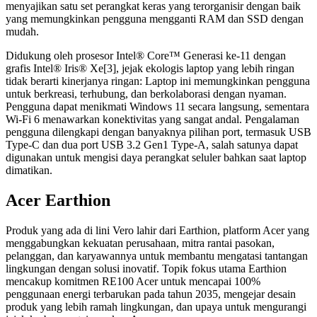
menyajikan satu set perangkat keras yang terorganisir dengan baik
yang memungkinkan pengguna mengganti RAM dan SSD dengan
mudah.
Didukung oleh prosesor Intel® Core™ Generasi ke-11 dengan
grafis Intel® Iris® Xe[3], jejak ekologis laptop yang lebih ringan
tidak berarti kinerjanya ringan: Laptop ini memungkinkan pengguna
untuk berkreasi, terhubung, dan berkolaborasi dengan nyaman.
Pengguna dapat menikmati Windows 11 secara langsung, sementara
Wi-Fi 6 menawarkan konektivitas yang sangat andal. Pengalaman
pengguna dilengkapi dengan banyaknya pilihan port, termasuk USB
Type-C dan dua port USB 3.2 Gen1 Type-A, salah satunya dapat
digunakan untuk mengisi daya perangkat seluler bahkan saat laptop
dimatikan.
Acer Earthion
Produk yang ada di lini Vero lahir dari Earthion, platform Acer yang
menggabungkan kekuatan perusahaan, mitra rantai pasokan,
pelanggan, dan karyawannya untuk membantu mengatasi tantangan
lingkungan dengan solusi inovatif. Topik fokus utama Earthion
mencakup komitmen RE100 Acer untuk mencapai 100%
penggunaan energi terbarukan pada tahun 2035, mengejar desain
produk yang lebih ramah lingkungan, dan upaya untuk mengurangi