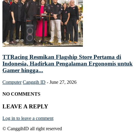
TTRacing Resmikan Flagship Store Pertama di
Indonesia, Hadirkan Pengalaman Ergonomis untuk
Gamer hingga...
Computer
Canggih ID
-
June 27, 2026
NO COMMENTS
LEAVE A REPLY
Log in to leave a comment
© CanggihID all right reserved