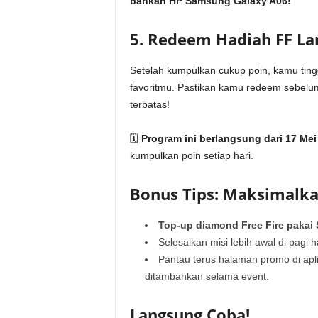
bahkan HP Samsung Galaxy A06!
5. Redeem Hadiah FF Lan
Setelah kumpulkan cukup poin, kamu tingg
favoritmu. Pastikan kamu redeem sebelum
terbatas!
🗓
Program ini berlangsung dari 17 Mei 
kumpulkan poin setiap hari.
Bonus Tips: Maksimalk
Top-up diamond Free Fire pakai
Selesaikan misi lebih awal di pagi 
Pantau terus halaman promo di apl
ditambahkan selama event.
Langsung Coba!