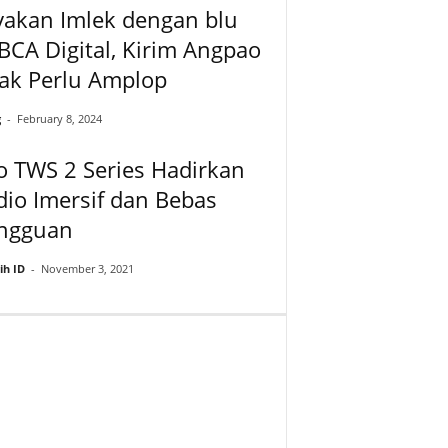
yakan Imlek dengan blu
BCA Digital, Kirim Angpao
ak Perlu Amplop
g
-
February 8, 2024
o TWS 2 Series Hadirkan
io Imersif dan Bebas
ngguan
ih ID
-
November 3, 2021