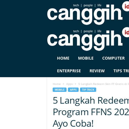
C
HOME
MOBILE
COMPUTER
A
N
ENTERPRISE
REVIEW
TIPS TR
G
G
Home
Apps
5 Langkah Redeem Skin FF Gratis di 
I
MOBILE
APPS
TIP TRICK
H
5 Langkah Redeem 
I
D
Program FFNS 202
Ayo Coba!