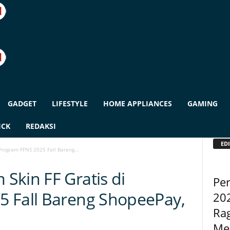
GADGET
LIFESTYLE
HOME APPLIANCES
GAMING
ICK
REDAKSI
EDI
Program FFNS 2025 Fall Bareng...
Skin FF Gratis di
Pe
5 Fall Bareng ShopeePay,
20
Ra
Me