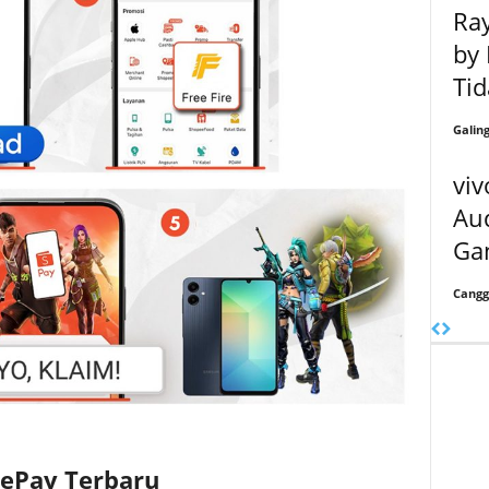
Ra
by 
Tid
Galin
viv
Aud
Ga
Cangg
eePay Terbaru