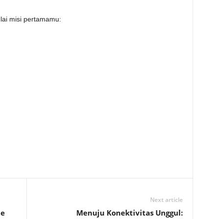
ulai misi pertamamu:
Next article
ie
Menuju Konektivitas Unggul: