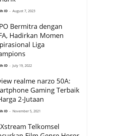
ih ID
-
August 7, 2023
PO Bermitra dengan
FA, Hadirkan Momen
pirasional Liga
ampions
ih ID
-
July 19, 2022
iew realme narzo 50A:
artphone Gaming Terbaik
Harga 2-Jutaan
ih ID
-
November 5, 2021
Xstream Telkomsel
ncurkan Film Genre Horor