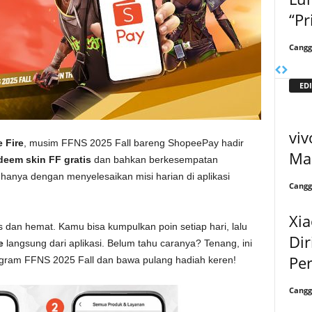
“P
Cangg
EDI
viv
 Fire
, musim FFNS 2025 Fall bareng ShopeePay hadir
Ma
deem skin FF gratis
dan bahkan berkesempatan
 hanya dengan menyelesaikan misi harian di aplikasi
Cangg
Xia
s dan hemat. Kamu bisa kumpulkan poin setiap hari, lalu
Dir
e
langsung dari aplikasi. Belum tahu caranya? Tenang, ini
Pe
gram FFNS 2025 Fall dan bawa pulang hadiah keren!
Cangg