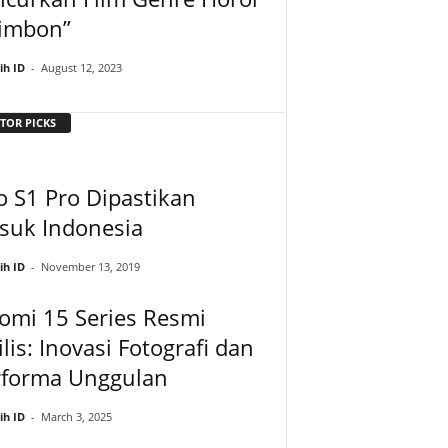
rimbon”
ih ID
-
August 12, 2023
TOR PICKS
o S1 Pro Dipastikan
suk Indonesia
ih ID
-
November 13, 2019
omi 15 Series Resmi
ilis: Inovasi Fotografi dan
rforma Unggulan
ih ID
-
March 3, 2025