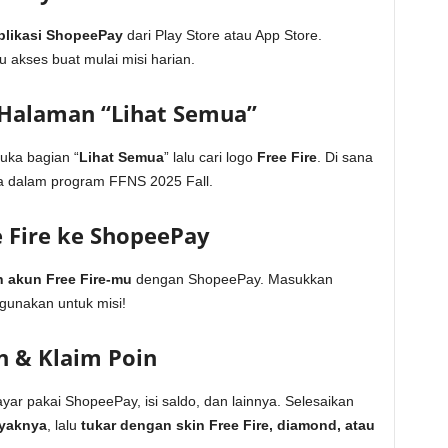
plikasi ShopeePay
dari Play Store atau App Store.
 akses buat mulai misi harian.
di Halaman “Lihat Semua”
buka bagian “
Lihat Semua
” lalu cari logo
Free Fire
. Di sana
ia dalam program FFNS 2025 Fall.
 Fire ke ShopeePay
 akun Free Fire-mu
dengan ShopeePay. Masukkan
igunakan untuk misi!
an & Klaim Poin
ayar pakai ShopeePay, isi saldo, dan lainnya. Selesaikan
yaknya
, lalu
tukar dengan skin Free Fire, diamond, atau