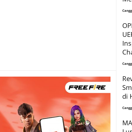
Cangg
OP
UE
Ins
Ch
Cangg
Rev
Sm
di 
Cangg
MA
Lu