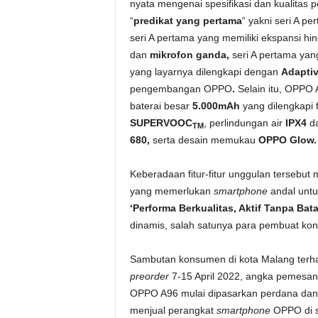
nyata mengenai spesifikasi dan kualitas
“
predikat yang pertama
“ yakni seri A 
seri A pertama
yang
memiliki ekspansi hi
dan
mikrofon ganda,
seri A pertama yang
yang layarnya dilengkapi dengan
Adapti
pengembangan OPPO
.
Selain itu, OPPO
baterai besar
5.000mAh
yang dilengkapi 
SUPERVOOC
, perlindungan air
IPX4
d
TM
680,
serta desain memukau
OPPO Glow
Keberadaan fitur-fitur unggulan tersebut
yang memerlukan
smartphone
andal untu
‘Performa Berkualitas, Aktif Tanpa Bata
dinamis, salah satunya para pembuat ko
Sambutan konsumen di kota Malang terh
preorder
7-15 April 2022, angka pemesanan
OPPO A96 mulai dipasarkan perdana dan t
menjual perangkat
smartphone
OPPO di s