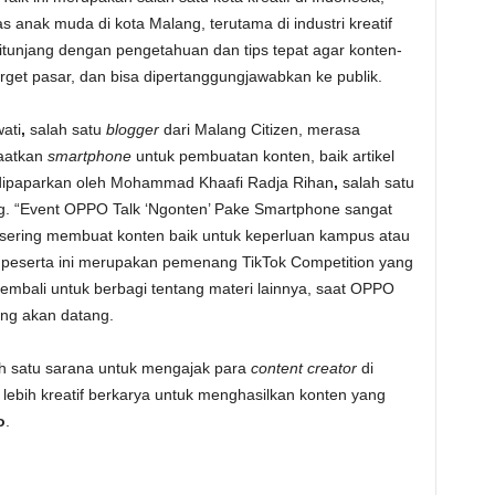
 anak muda di kota Malang, terutama di industri kreatif
ditunjang dengan pengetahuan dan tips tepat agar konten-
arget pasar, dan bisa dipertanggungjawabkan ke publik.
ati
,
salah satu
blogger
dari Malang Citizen, merasa
atkan
smartphone
untuk pembuatan konten, baik artikel
da dipaparkan oleh Mohammad Khaafi Radja Rihan
,
salah satu
ang. “Event OPPO Talk ‘Ngonten’ Pake Smartphone sangat
sering membuat konten baik untuk keperluan kampus atau
peserta ini merupakan pemenang TikTok Competition yang
kembali untuk berbagi tentang materi lainnya, saat OPPO
ang akan datang.
lah satu sarana untuk mengajak para
content creator
di
lebih kreatif berkarya untuk menghasilkan konten yang
o
.