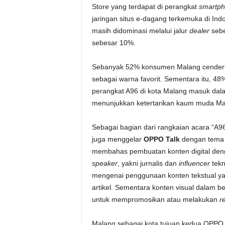
Store yang terdapat di perangkat
smartp
jaringan situs e-dagang terkemuka di Ind
masih didominasi melalui jalur
dealer
sebe
sebesar 10%.
Sebanyak 52% konsumen Malang cenderu
sebagai warna favorit. Sementara itu, 4
perangkat A96 di kota Malang masuk dala
menunjukkan ketertarikan kaum muda Mal
Sebagai bagian dari rangkaian acara “A9
juga menggelar
OPPO Talk
dengan tem
membahas pembuatan konten digital de
speaker
, yakni jurnalis dan
influencer
tekn
mengenai penggunaan konten tekstual ya
artikel. Sementara konten visual dalam b
untuk mempromosikan atau melakukan
r
Malang sebagai kota tujuan kedua OPPO Ta