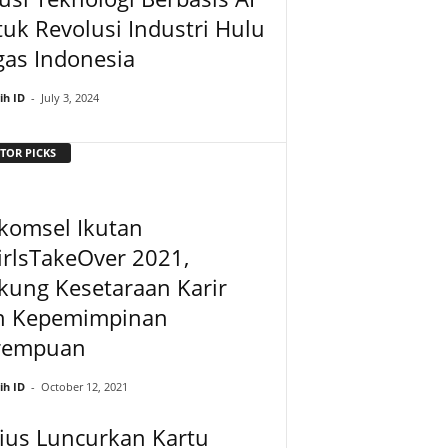
uk Revolusi Industri Hulu
gas Indonesia
ih ID
-
July 3, 2024
TOR PICKS
komsel Ikutan
rlsTakeOver 2021,
kung Kesetaraan Karir
n Kepemimpinan
rempuan
ih ID
-
October 12, 2021
ius Luncurkan Kartu