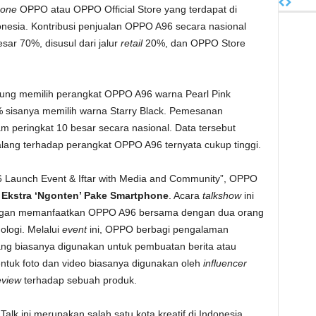
hone
OPPO atau OPPO Official Store yang terdapat di
onesia. Kontribusi penjualan OPPO A96 secara nasional
sar 70%, disusul dari jalur
retail
20%, dan OPPO Store
ng memilih perangkat OPPO A96 warna Pearl Pink
8% sisanya memilih warna Starry Black. Pemesanan
m peringkat 10 besar secara nasional. Data tersebut
ang terhadap perangkat OPPO A96 ternyata cukup tinggi.
6 Launch Event & Iftar with Media and Community”, OPPO
a
Ekstra ‘Ngonten’ Pake Smartphone
. Acara
talkshow
ini
ngan memanfaatkan OPPO A96 bersama dengan dua orang
ologi. Melalui
event
ini, OPPO berbagi pengalaman
ng biasanya digunakan untuk pembuatan berita atau
entuk foto dan video biasanya digunakan oleh
influencer
eview
terhadap sebuah produk.
lk ini merupakan salah satu kota kreatif di Indonesia,