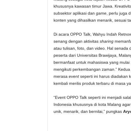
khususnya kawasan timur Jawa. Kreativitas
subsektor aplikasi dan
game
, perlu juga 
konten yang dihasilkan menarik, sesuai t
Di acara OPPO Talk, Wahyu Indah Retnow
senang dengan aktivitas
sharing
memanfa
atau tulisan, foto, dan video. Hal sena
peserta dari Universitas Brawijaya, Mal
bermanfaat untuk mahasiswa yang mulai 
mengikuti perkembangan zaman.” Kedua 
merasa
event
seperti ini harus diadakan 
kembali merilis produk terbaru di masa y
“Event OPPO Talk seperti ini menjadi sa
Indonesia khususnya di kota Malang agar 
unik, menarik, dan bernilai,” pungkas
Ary