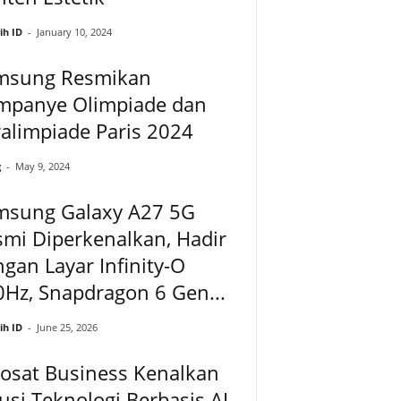
ih ID
-
January 10, 2024
msung Resmikan
mpanye Olimpiade dan
alimpiade Paris 2024
g
-
May 9, 2024
msung Galaxy A27 5G
mi Diperkenalkan, Hadir
gan Layar Infinity-O
Hz, Snapdragon 6 Gen...
ih ID
-
June 25, 2026
osat Business Kenalkan
usi Teknologi Berbasis AI