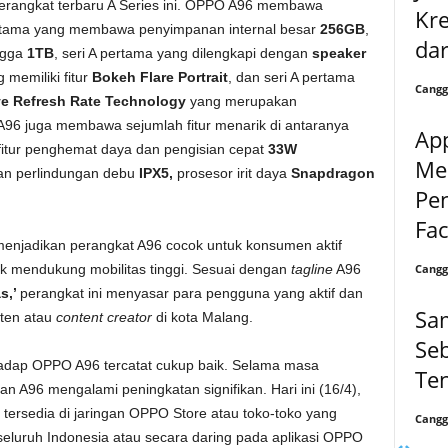
 perangkat terbaru A Series ini. OPPO A96 membawa
Kre
pertama yang membawa penyimpanan internal besar
256GB
,
dar
ngga
1TB
, seri A pertama yang dilengkapi dengan
speaker
 memiliki fitur
Bokeh Flare Portrait
, dan seri A pertama
Cangg
ve Refresh Rate Technology
yang merupakan
 A96 juga membawa sejumlah fitur menarik di antaranya
Ap
fitur penghemat daya dan pengisian cepat
33W
Me
an perlindungan debu
IPX5,
prosesor irit daya
Snapdragon
Pe
.
Fa
 menjadikan perangkat A96 cocok untuk konsumen aktif
Cangg
k mendukung mobilitas tinggi. Sesuai dengan
tagline
A96
s,’
perangkat ini menyasar para pengguna yang aktif dan
Sa
nten atau
content creator
di kota Malang.
Seb
adap OPPO A96 tercatat cukup baik. Selama masa
Te
 A96 mengalami peningkatan signifikan. Hari ini (16/4),
ersedia di jaringan OPPO Store atau toko-toko yang
Cangg
eluruh Indonesia atau secara daring pada aplikasi OPPO