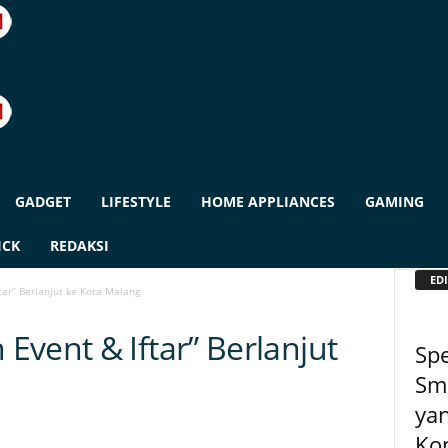
GADGET
LIFESTYLE
HOME APPLIANCES
GAMING
ICK
REDAKSI
EDI
ar” Berlanjut ke Kota Malang
vent & Iftar” Berlanjut
Spe
Sm
yan
Kon