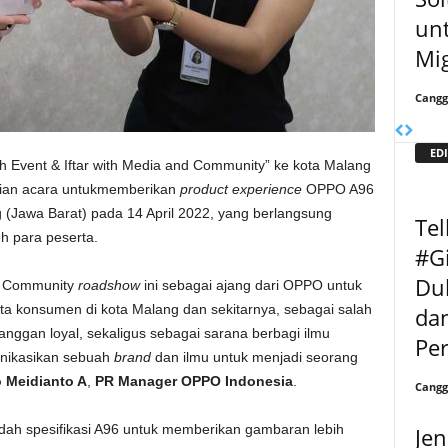
unt
Mi
Cangg
EDI
 Event & Iftar with Media and Community” ke kota Malang
kaian acara untukmemberikan
product experience
OPPO A96
ng (Jawa Barat) pada 14 April 2022, yang berlangsung
Tel
h para peserta.
#Gi
Du
nd Community
roadshow
ini sebagai ajang dari OPPO untuk
ta konsumen di kota Malang dan sekitarnya, sebagai salah
da
nggan loyal, sekaligus sebagai sarana berbagi ilmu
Pe
nikasikan sebuah
brand
dan ilmu untuk menjadi seorang
 Meidianto A
,
PR Manager OPPO Indonesia
.
Cangg
ah spesifikasi A96 untuk memberikan gambaran lebih
Jen