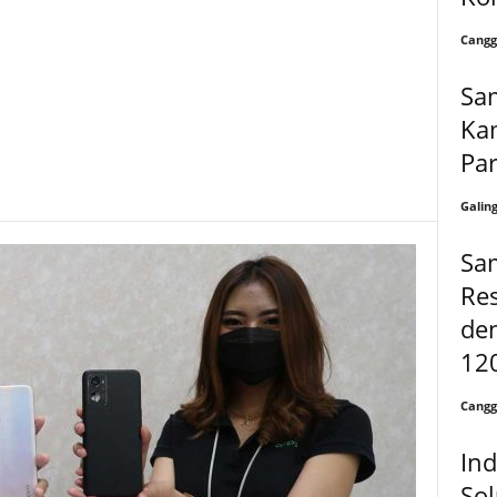
Cangg
Sa
Ka
Par
Galin
Sa
Res
den
120
Cangg
Ind
Sol