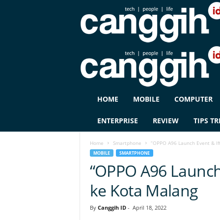
C
HOME
MOBILE
COMPUTER
A
N
ENTERPRISE
REVIEW
TIPS TR
G
G
Home
Smartphone
“OPPO A96 Launch Event & Ift
I
MOBILE
SMARTPHONE
H
“OPPO A96 Launch E
I
D
ke Kota Malang
By
Canggih ID
-
April 18, 2022