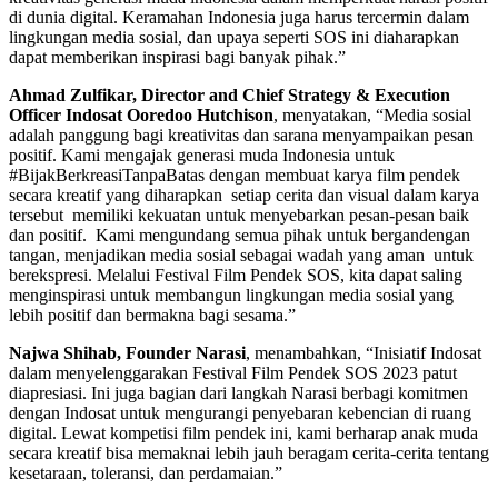
di dunia digital. Keramahan Indonesia juga harus tercermin dalam
lingkungan media sosial, dan upaya seperti SOS ini diaharapkan
dapat memberikan inspirasi bagi banyak pihak.”
Ahmad Zulfikar, Director and Chief Strategy & Execution
Officer Indosat Ooredoo Hutchison
, menyatakan, “Media sosial
adalah panggung bagi kreativitas dan sarana menyampaikan pesan
positif. Kami mengajak generasi muda Indonesia untuk
#BijakBerkreasiTanpaBatas dengan membuat karya film pendek
secara kreatif yang diharapkan setiap cerita dan visual dalam karya
tersebut memiliki kekuatan untuk menyebarkan pesan-pesan baik
dan positif. Kami mengundang semua pihak untuk bergandengan
tangan, menjadikan media sosial sebagai wadah yang aman untuk
berekspresi. Melalui Festival Film Pendek SOS, kita dapat saling
menginspirasi untuk membangun lingkungan media sosial yang
lebih positif dan bermakna bagi sesama.”
Najwa Shihab, Founder Narasi
, menambahkan, “Inisiatif Indosat
dalam menyelenggarakan Festival Film Pendek SOS 2023 patut
diapresiasi. Ini juga bagian dari langkah Narasi berbagi komitmen
dengan Indosat untuk mengurangi penyebaran kebencian di ruang
digital. Lewat kompetisi film pendek ini, kami berharap anak muda
secara kreatif bisa memaknai lebih jauh beragam cerita-cerita tentang
kesetaraan, toleransi, dan perdamaian.”