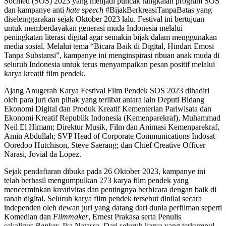
Socmed (SOS) 2023 yang menjadi puncak rangkaian program SOS
dan kampanye anti
hate speech
#BijakBerkreasiTanpaBatas yang
diselenggarakan sejak Oktober 2023 lalu. Festival ini bertujuan
untuk memberdayakan generasi muda Indonesia melalui
peningkatan literasi digital agar semakin bijak dalam menggunakan
media sosial. Melalui tema “Bicara Baik di Digital, Hindari Emosi
Tanpa Substansi”, kampanye ini menginspirasi ribuan anak muda di
seluruh Indonesia untuk terus menyampaikan pesan positif melalui
karya kreatif film pendek.
Ajang Anugerah Karya Festival Film Pendek SOS 2023 dihadiri
oleh para juri dan pihak yang terlibat antara lain Deputi Bidang
Ekonomi Digital dan Produk Kreatif Kementerian Pariwisata dan
Ekonomi Kreatif Republik Indonesia (Kemenparekraf), Muhammad
Neil El Himam; Direktur Musik, Film dan Animasi Kemenparekraf,
Amin Abdullah; SVP Head of Corporate Communications Indosat
Ooredoo Hutchison, Steve Saerang; dan Chief Creative Officer
Narasi, Jovial da Lopez.
Sejak pendaftaran dibuka pada 26 Oktober 2023, kampanye ini
telah berhasil mengumpulkan 273 karya film pendek yang
mencerminkan kreativitas dan pentingnya berbicara dengan baik di
ranah digital. Seluruh karya film pendek tersebut dinilai secara
independen oleh dewan juri yang datang dari dunia perfilman seperti
Komedian dan
Filmmaker
, Ernest Prakasa serta Penulis
sekaligus
Banker
, Ika Natassa. Dari seluruh karya yang terkumpul