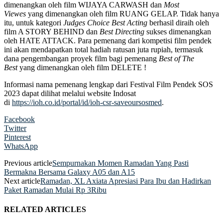
dimenangkan oleh film WIJAYA CARWASH dan
Most
Viewes
yang dimenangkan oleh film RUANG GELAP. Tidak hanya
itu, untuk kategori
Judges Choice
Best Acting
berhasil diraih oleh
film A STORY BEHIND dan
Best Directing
sukses dimenangkan
oleh HATE ATTACK. Para pemenang dari kompetisi film pendek
ini akan mendapatkan total hadiah ratusan juta rupiah, termasuk
dana pengembangan proyek film bagi pemenang
Best of The
Best
yang dimenangkan oleh film DELETE !
Informasi nama pemenang lengkap dari Festival Film Pendek SOS
2023 dapat dilihat melalui website Indosat
di
https://ioh.co.id/portal/id/ioh-csr-saveoursosmed
.
Facebook
Twitter
Pinterest
WhatsApp
Previous article
Sempurnakan Momen Ramadan Yang Pasti
Bermakna Bersama Galaxy A05 dan A15
Next article
Ramadan, XL Axiata Apresiasi Para Ibu dan Hadirkan
Paket Ramadan Mulai Rp 3Ribu
RELATED ARTICLES