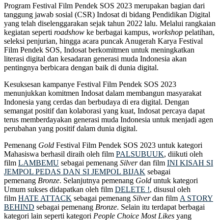
Program Festival Film Pendek SOS 2023 merupakan bagian dari
tanggung jawab sosial (CSR) Indosat di bidang Pendidikan Digital
yang telah diselenggarakan sejak tahun 2022 lalu. Melalui rangkaian
kegiatan seperti
roadshow
ke berbagai kampus,
workshop
pelatihan,
seleksi penjurian, hingga acara puncak Anugerah Karya Festival
Film Pendek SOS, Indosat berkomitmen untuk meningkatkan
literasi digital dan kesadaran generasi muda Indonesia akan
pentingnya berbicara dengan baik di dunia digital.
Kesuksesan kampanye Festival Film Pendek SOS 2023
menunjukkan komitmen Indosat dalam membangun masyarakat
Indonesia yang cerdas dan berbudaya di era digital. Dengan
semangat positif dan kolaborasi yang kuat, Indosat percaya dapat
terus memberdayakan generasi muda Indonesia untuk menjadi agen
perubahan yang positif dalam dunia digital.
Pemenang
Gold
Festival Film Pendek SOS 2023 untuk kategori
Mahasiswa berhasil diraih oleh film
PALSUBUUK
, diikuti oleh
film
LAMBEMU
sebagai pemenang
Silver
dan film
INI KISAH SI
JEMPOL PEDAS DAN SI JEMPOL BIJAK
sebagai
pemenang
Bronze
. Selanjutnya pemenang
Gold
untuk kategori
Umum sukses didapatkan oleh film
DELETE !
, disusul oleh
film
HATE ATTACK
sebagai pemenang
Silver
dan film
A STORY
BEHIND
sebagai pemenang
Bronze
. Selain itu terdapat berbagai
kategori lain seperti kategori
People Choice
Most Likes
yang