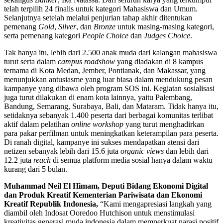
telah terpilih 24 finalis untuk kategori Mahasiswa dan Umum.
Selanjutnya setelah melalui penjurian tahap akhir ditentukan
pemenang
Gold
,
Silver
, dan
Bronze
untuk masing-masing kategori,
serta pemenang kategori
People Choice
dan
Judges Choice
.
Tak hanya itu, lebih dari 2.500 anak muda dari kalangan mahasiswa
turut serta dalam
campus roadshow
yang diadakan di 8 kampus
ternama di Kota Medan, Jember, Pontianak, dan Makassar, yang
menunjukkan antusiasme yang luar biasa dalam mendukung pesan
kampanye yang dibawa oleh program SOS ini. Kegiatan sosialisasi
juga turut dilakukan di enam kota lainnya, yaitu Palembang,
Bandung, Semarang, Surabaya, Bali, dan Mataram. Tidak hanya itu,
setidaknya sebanyak 1.400 peserta dari berbagai komunitas terlibat
aktif dalam pelatihan
online workshop
yang turut menghadirkan
para pakar perfilman untuk meningkatkan keterampilan para peserta.
Di ranah digital, kampanye ini sukses mendapatkan atensi dari
netizen sebanyak lebih dari 15.6 juta
organic views
dan lebih dari
12.2 juta
reach
di semua platform media sosial hanya dalam waktu
kurang dari 5 bulan.
Muhammad Neil El Himam, Deputi Bidang Ekonomi Digital
dan Produk Kreatif Kementerian Pariwisata dan Ekonomi
Kreatif Republik Indonesia,
“Kami mengapresiasi langkah yang
diambil oleh Indosat Ooredoo Hutchison untuk menstimulasi
kreativitas generasi muda indonesia dalam memperkuat narasi positif