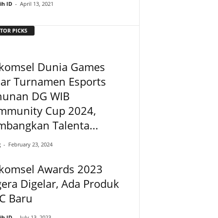
ih ID
-
April 13, 2021
TOR PICKS
lkomsel Dunia Games
lar Turnamen Esports
hunan DG WIB
mmunity Cup 2024,
mbangkan Talenta...
g
-
February 23, 2024
lkomsel Awards 2023
era Digelar, Ada Produk
C Baru
ih ID
-
July 13, 2023