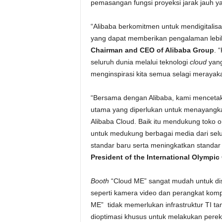
pemasangan fungsi proyeksi jarak jauh 
“Alibaba berkomitmen untuk mendigitalisa
yang dapat memberikan pengalaman lebih 
Chairman and CEO of Alibaba Group
. 
seluruh dunia melalui teknologi
cloud
yang
menginspirasi kita semua selagi merayaka
“Bersama dengan Alibaba, kami mencetak s
utama yang diperlukan untuk menayangkan
Alibaba Cloud. Baik itu mendukung toko o
untuk medukung berbagai media dari selur
standar baru serta meningkatkan standar y
President of the International Olympic
Booth
“Cloud ME” sangat mudah untuk dis
seperti kamera video dan perangkat ko
ME” tidak memerlukan infrastruktur TI 
dioptimasi khusus untuk melakukan pere