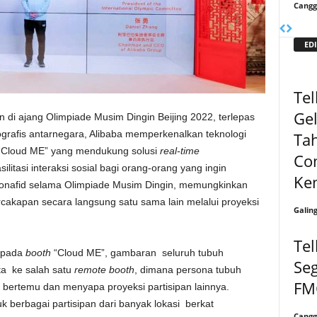
Cangg
EDI
Te
Ge
di ajang Olimpiade Musim Dingin Beijing 2022, terlepas
grafis antarnegara, Alibaba memperkenalkan teknologi
Ta
 “Cloud ME” yang mendukung solusi
real-time
Co
itasi interaksi sosial bagi orang-orang yang ingin
Ke
nafid selama Olimpiade Musim Dingin, memungkinkan
akapan secara langsung satu sama lain melalui proyeksi
Galin
Te
pada
booth
“Cloud ME”, gambaran seluruh tubuh
Seg
ta ke salah satu
remote booth
, dimana persona tubuh
FM
k bertemu dan menyapa proyeksi partisipan lainnya.
k berbagai partisipan dari banyak lokasi berkat
Cangg