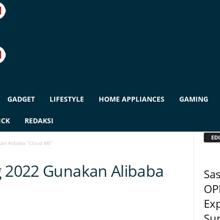
GADGET
LIFESTYLE
HOME APPLIANCES
GAMING
ICK
REDAKSI
EDI
an Alibaba “Cloud ME”
g 2022 Gunakan Alibaba
Sa
OP
Exp
Su