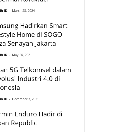
ih ID
-
March 28, 2024
msung Hadirkan Smart
estyle Home di SOGO
za Senayan Jakarta
ih ID
-
May 20, 2021
ran 5G Telkomsel dalam
olusi Industri 4.0 di
donesia
ih ID
-
December 3, 2021
min Enduro Hadir di
ban Republic