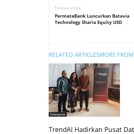
Previous article
PermataBank Luncurkan Batavia
Technology Sharia Equity USD
RELATED ARTICLES
MORE FROM
Enterprise
TrendAI Hadirkan Pusat Data