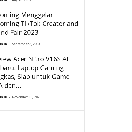
ooming Menggelar
oming TikTok Creator and
nd Fair 2023
ih ID
-
September 3, 2023
iew Acer Nitro V16S AI
rbaru: Laptop Gaming
ngkas, Siap untuk Game
 dan...
ih ID
-
November 19, 2025