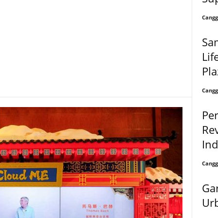
Cangg
Sa
Lif
Pla
Cangg
Pe
Rev
In
Cangg
Gar
Ur