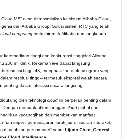
“Cloud ME” akan ditransmisikan ke sistem Alibaba Cloud,
eligensi dari Alibaba Group. Solusi sistem RTC yang telah
n
cloud computing
mutakhir milik Alibaba dan jangkauan
r ketersediaan tinggi dan konkurensi tinggidari Alibaba
ktu 200 milidetik. Rekaman
live
dapat langsung
r beresolusi tinggi 4K, menghasilkan efek hologram yang
n dalam resolusi tinggi– termasuk ekspresi wajah secara
n penting dalam interaksi secara langsung.
didukung oleh teknologi
cloud
ini berperan penting dalam
f. Dengan memanfaatkan jaringan
cloud
global dan
enghadirkan kecanggihan dan memberikan manfaat
-hari seperti pembelajaran jarak jauh, hiburan interaktif,
ang dibutuhkan perusahaan” sebut
Lijuan Chen, General
ba Cloud Intelligence.