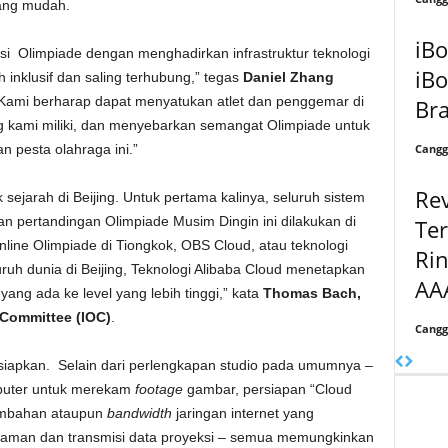
yang mudah.
iB
si Olimpiade dengan menghadirkan infrastruktur teknologi
iBo
inklusif dan saling terhubung,” tegas
Daniel Zhang
“Kami berharap dapat menyatukan atlet dan penggemar di
Bra
 kami miliki, dan menyebarkan semangat Olimpiade untuk
Cangg
n pesta olahraga ini.”
Rev
ejarah di Beijing. Untuk pertama kalinya, seluruh sistem
 pertandingan Olimpiade Musim Dingin ini dilakukan di
Te
nline Olimpiade di Tiongkok, OBS Cloud, atau teknologi
Ri
uh dunia di Beijing, Teknologi Alibaba Cloud menetapkan
AAA
ang ada ke level yang lebih tinggi,” kata
Thomas Bach,
 Committee (IOC)
.
Cangg
iapkan. Selain dari perlengkapan studio pada umumnya –
mputer untuk merekam
footage
gambar, persiapan “Cloud
tambahan ataupun
bandwidth
jaringan internet yang
kaman dan transmisi data proyeksi – semua memungkinkan