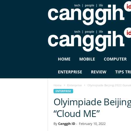
C
HOME
MOBILE
COMPUTER
A
N
ENTERPRISE
REVIEW
TIPS TR
G
G
Home
Enterprise
Olyimpiade Beijing 2022 Gunak
I
ENTERPRISE
H
Olyimpiade Beijin
I
D
“Cloud ME”
By
Canggih ID
-
February 10, 2022