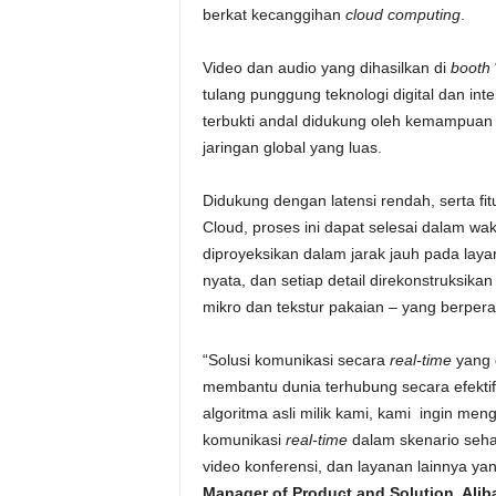
berkat kecanggihan
cloud computing
.
Video dan audio yang dihasilkan di
booth
tulang punggung teknologi digital dan int
terbukti andal didukung oleh kemampua
jaringan global yang luas.
Didukung dengan latensi rendah, serta fitu
Cloud, proses ini dapat selesai dalam wa
diproyeksikan dalam jarak jauh pada laya
nyata, dan setiap detail direkonstruksika
mikro dan tekstur pakaian – yang berpera
“Solusi komunikasi secara
real-time
yang 
membantu dunia terhubung secara efekti
algoritma asli milik kami, kami ingin m
komunikasi
real-time
dalam skenario sehari
video konferensi, dan layanan lainnya y
Manager of Product and Solution, Aliba