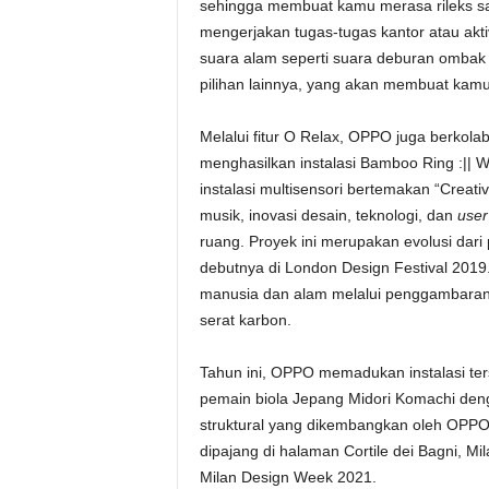
sehingga membuat kamu merasa rileks sa
mengerjakan tugas-tugas kantor atau akti
suara alam seperti suara deburan ombak 
pilihan lainnya, yang akan membuat kam
Melalui fitur O Relax, OPPO juga berkola
menghasilkan instalasi Bamboo Ring :||
instalasi multisensori bertemakan “Crea
musik, inovasi desain, teknologi, dan
user
ruang. Proyek ini merupakan evolusi da
debutnya di London Design Festival 2019.
manusia dan alam melalui penggambaran 
serat karbon.
Tahun ini, OPPO memadukan instalasi ter
pemain biola Jepang Midori Komachi den
struktural yang dikembangkan oleh OPPO 
dipajang di halaman Cortile dei Bagni, M
Milan Design Week 2021.