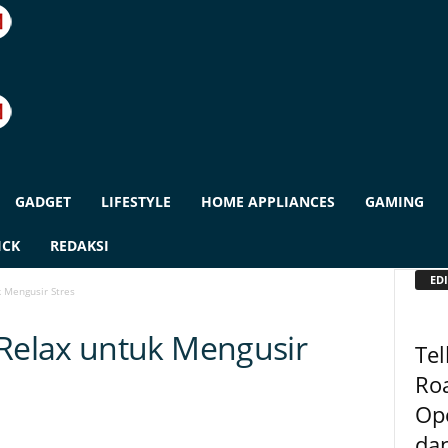
GADGET
LIFESTYLE
HOME APPLIANCES
GAMING
ICK
REDAKSI
EDI
 Mengusir Stres
elax untuk Mengusir
Tel
Ro
Op
dan