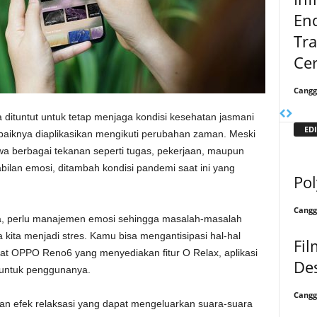
End
Tra
Cer
Cangg
ta dituntut untuk tetap menjaga kondisi kesehatan jasmani
EDI
ebaiknya diaplikasikan mengikuti perubahan zaman. Meski
wa berbagai tekanan seperti tugas, pekerjaan, maupun
ilan emosi, ditambah kondisi pandemi saat ini yang
Pol
Cangg
kita, perlu manajemen emosi sehingga masalah-masalah
 kita menjadi stres. Kamu bisa mengantisipasi hal-hal
Fi
at OPPO Reno6 yang menyediakan fitur O Relax, aplikasi
De
 untuk penggunanya.
Cangg
kan efek relaksasi yang dapat mengeluarkan suara-suara