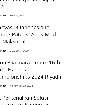
b...
ih ID
-
May 24, 2023
novasi 3 Indonesia ini
rong Potensi Anak Muda
i Maksimal
ih ID
-
October 7, 2020
donesia Juara Umum 16th
ld Esports
ampionships 2024 Riyadh
ih ID
-
November 23, 2024
 Perkenalkan Solusi
rastruktur Komputasi