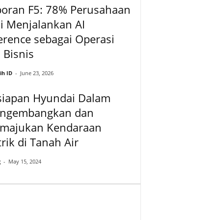
poran F5: 78% Perusahaan
i Menjalankan AI
erence sebagai Operasi
i Bisnis
ih ID
-
June 23, 2026
siapan Hyundai Dalam
ngembangkan dan
majukan Kendaraan
trik di Tanah Air
g
-
May 15, 2024