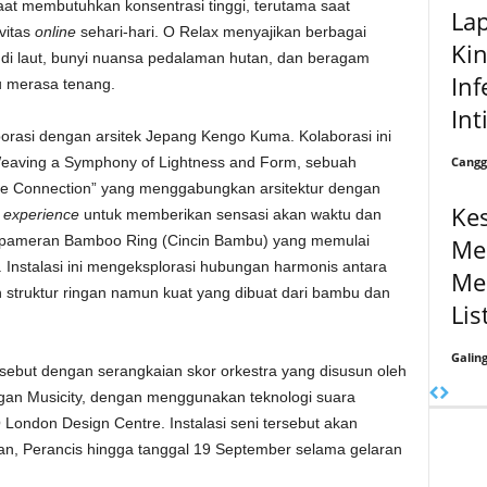
at membutuhkan konsentrasi tinggi, terutama saat
La
vitas
online
sehari-hari. O Relax menyajikan berbagai
Kin
di laut, bunyi nuansa pedalaman hutan, dan beragam
Inf
u merasa tenang.
Int
borasi dengan arsitek Jepang Kengo Kuma. Kolaborasi ini
Cangg
 Weaving a Symphony of Lightness and Form, sebuah
tive Connection” yang menggabungkan arsitektur dengan
Ke
 experience
untuk memberikan sensasi akan waktu dan
ri pameran Bamboo Ring (Cincin Bambu) yang memulai
Me
 Instalasi ini mengeksplorasi hubungan harmonis antara
Me
struktur ringan namun kuat yang dibuat dari bambu dan
Lis
Galin
sebut dengan serangkaian skor orkestra yang disusun oleh
gan Musicity, dengan menggunakan teknologi suara
London Design Centre. Instalasi seni tersebut akan
ilan, Perancis hingga tanggal 19 September selama gelaran