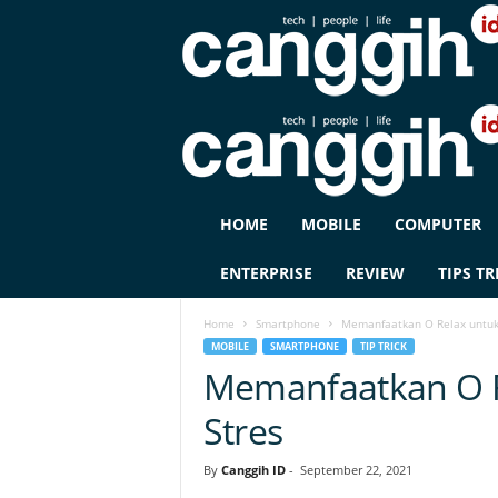
C
HOME
MOBILE
COMPUTER
A
N
ENTERPRISE
REVIEW
TIPS TR
G
G
Home
Smartphone
Memanfaatkan O Relax untuk
I
MOBILE
SMARTPHONE
TIP TRICK
H
Memanfaatkan O R
I
D
Stres
By
Canggih ID
-
September 22, 2021