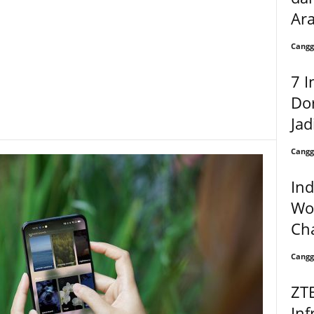
Ara
Cangg
7 I
Do
Jad
Cangg
In
Wor
Ch
Cangg
ZTE
Inf