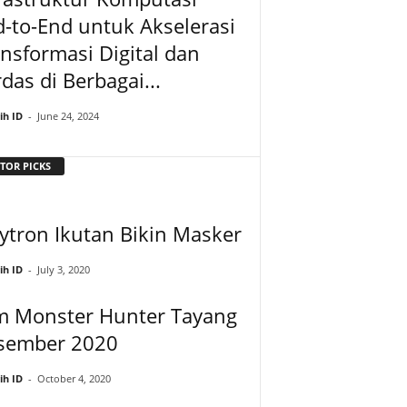
-to-End untuk Akselerasi
nsformasi Digital dan
das di Berbagai...
ih ID
-
June 24, 2024
TOR PICKS
ytron Ikutan Bikin Masker
ih ID
-
July 3, 2020
lm Monster Hunter Tayang
sember 2020
ih ID
-
October 4, 2020