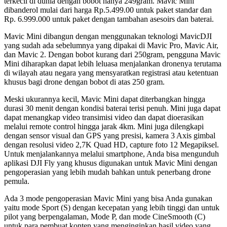
terkecil di dunia dengan bobot hanya 249gram. Mavic Mini
dibanderol mulai dari harga Rp.5.499.00 untuk paket standar dan
Rp. 6.999.000 untuk paket dengan tambahan asesoirs dan baterai.
Mavic Mini dibangun dengan menggunakan teknologi MavicDJI
yang sudah ada sebelumnya yang dipakai di Mavic Pro, Mavic Air,
dan Mavic 2. Dengan bobot kurang dari 250gram, pengguna Mavic
Mini diharapkan dapat lebih leluasa menjalankan dronenya terutama
di wilayah atau negara yang mensyaratkan registrasi atau ketentuan
khusus bagi drone dengan bobot di atas 250 gram.
Meski ukurannya kecil, Mavic Mini dapat diterbangkan hingga
durasi 30 menit dengan kondisi baterai terisi penuh. Mini juga dapat
dapat menangkap video transimisi video dan dapat dioerasikan
melalui remote control hingga jarak 4km. Mini juga dilengkapi
dengan sensor visual dan GPS yang presisi, kamera 3 Axis gimbal
dengan resolusi video 2,7K Quad HD, capture foto 12 Megapiksel.
Untuk menjalankannya melalui smartphone, Anda bisa mengunduh
aplikasi DJI Fly yang khusus digunakan untuk Mavic Mini dengan
pengoperasian yang lebih mudah bahkan untuk penerbang drone
pemula.
Ada 3 mode pengoperasian Mavic Mini yang bisa Anda gunakan
yaitu mode Sport (S) dengan kecepatan yang lebih tinggi dan untuk
pilot yang berpengalaman, Mode P, dan mode CineSmooth (C)
untuk para pembuat konten yang menginginkan hasil video yang