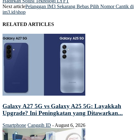
Hadirkan Solusi Teknologi LYFT
Next article
Pelanggan IM3 Sekarang Bebas Pilih Nomor Cantik di
im3.id/shop
RELATED ARTICLES
Galaxy A27 5G vs Galaxy A25 5G: Layakkah
Upgrade? Ini Peningkatan yang Ditawarkan...
Smartphone
Canggih ID
-
August 6, 2026