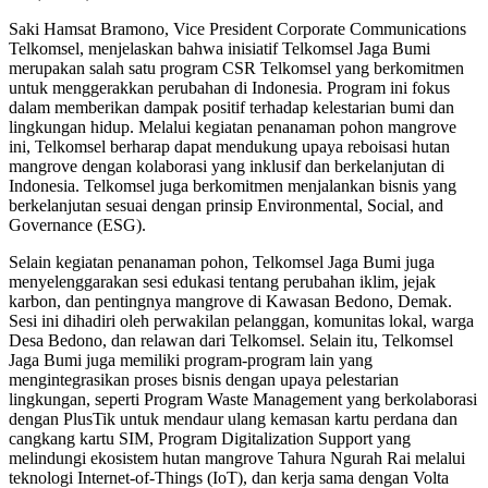
Saki Hamsat Bramono, Vice President Corporate Communications
Telkomsel, menjelaskan bahwa inisiatif Telkomsel Jaga Bumi
merupakan salah satu program CSR Telkomsel yang berkomitmen
untuk menggerakkan perubahan di Indonesia. Program ini fokus
dalam memberikan dampak positif terhadap kelestarian bumi dan
lingkungan hidup. Melalui kegiatan penanaman pohon mangrove
ini, Telkomsel berharap dapat mendukung upaya reboisasi hutan
mangrove dengan kolaborasi yang inklusif dan berkelanjutan di
Indonesia. Telkomsel juga berkomitmen menjalankan bisnis yang
berkelanjutan sesuai dengan prinsip Environmental, Social, and
Governance (ESG).
Selain kegiatan penanaman pohon, Telkomsel Jaga Bumi juga
menyelenggarakan sesi edukasi tentang perubahan iklim, jejak
karbon, dan pentingnya mangrove di Kawasan Bedono, Demak.
Sesi ini dihadiri oleh perwakilan pelanggan, komunitas lokal, warga
Desa Bedono, dan relawan dari Telkomsel. Selain itu, Telkomsel
Jaga Bumi juga memiliki program-program lain yang
mengintegrasikan proses bisnis dengan upaya pelestarian
lingkungan, seperti Program Waste Management yang berkolaborasi
dengan PlusTik untuk mendaur ulang kemasan kartu perdana dan
cangkang kartu SIM, Program Digitalization Support yang
melindungi ekosistem hutan mangrove Tahura Ngurah Rai melalui
teknologi Internet-of-Things (IoT), dan kerja sama dengan Volta