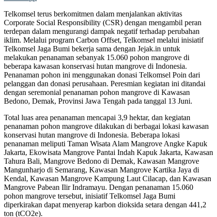
Telkomsel terus berkomitmen dalam menjalankan aktivitas
Corporate Social Responsibility (CSR) dengan mengambil peran
terdepan dalam mengurangi dampak negatif terhadap perubahan
iklim. Melalui program Carbon Offset, Telkomsel melalui inisiatif
Telkomsel Jaga Bumi bekerja sama dengan Jejak.in untuk
melakukan penanaman sebanyak 15.060 pohon mangrove di
beberapa kawasan konservasi hutan mangrove di Indonesia.
Penanaman pohon ini menggunakan donasi Telkomsel Poin dari
pelanggan dan donasi perusahaan. Peresmian kegiatan ini ditandai
dengan seremonial penanaman pohon mangrove di Kawasan
Bedono, Demak, Provinsi Jawa Tengah pada tanggal 13 Juni.
Total luas area penanaman mencapai 3,9 hektar, dan kegiatan
penanaman pohon mangrove dilakukan di berbagai lokasi kawasan
konservasi hutan mangrove di Indonesia. Beberapa lokasi
penanaman meliputi Taman Wisata Alam Mangrove Angke Kapuk
Jakarta, Ekowisata Mangrove Pantai Indah Kapuk Jakarta, Kawasan
Tahura Bali, Mangrove Bedono di Demak, Kawasan Mangrove
Mangunharjo di Semarang, Kawasan Mangrove Kartika Jaya di
Kendal, Kawasan Mangrove Kampung Laut Cilacap, dan Kawasan
Mangrove Pabean Ilir Indramayu. Dengan penanaman 15.060
pohon mangrove tersebut, inisiatif Telkomsel Jaga Bumi
diperkirakan dapat menyerap karbon dioksida setara dengan 441,2
ton (tCO2e).