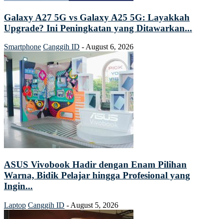
Galaxy A27 5G vs Galaxy A25 5G: Layakkah
Upgrade? Ini Peningkatan yang Ditawarkan...
Smartphone
Canggih ID
-
August 6, 2026
ASUS Vivobook Hadir dengan Enam Pilihan
Warna, Bidik Pelajar hingga Profesional yang
Ingin...
Laptop
Canggih ID
-
August 5, 2026