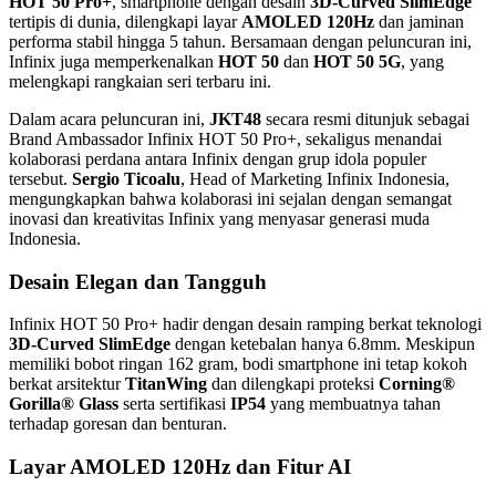
HOT 50 Pro+
, smartphone dengan desain
3D-Curved SlimEdge
tertipis di dunia, dilengkapi layar
AMOLED 120Hz
dan jaminan
performa stabil hingga 5 tahun. Bersamaan dengan peluncuran ini,
Infinix juga memperkenalkan
HOT 50
dan
HOT 50 5G
, yang
melengkapi rangkaian seri terbaru ini.
Dalam acara peluncuran ini,
JKT48
secara resmi ditunjuk sebagai
Brand Ambassador Infinix HOT 50 Pro+, sekaligus menandai
kolaborasi perdana antara Infinix dengan grup idola populer
tersebut.
Sergio Ticoalu
, Head of Marketing Infinix Indonesia,
mengungkapkan bahwa kolaborasi ini sejalan dengan semangat
inovasi dan kreativitas Infinix yang menyasar generasi muda
Indonesia.
Desain Elegan dan Tangguh
Infinix HOT 50 Pro+ hadir dengan desain ramping berkat teknologi
3D-Curved SlimEdge
dengan ketebalan hanya 6.8mm. Meskipun
memiliki bobot ringan 162 gram, bodi smartphone ini tetap kokoh
berkat arsitektur
TitanWing
dan dilengkapi proteksi
Corning®
Gorilla® Glass
serta sertifikasi
IP54
yang membuatnya tahan
terhadap goresan dan benturan.
Layar AMOLED 120Hz dan Fitur AI