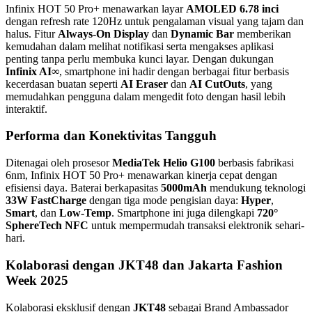
Infinix HOT 50 Pro+ menawarkan layar
AMOLED 6.78 inci
dengan refresh rate 120Hz untuk pengalaman visual yang tajam dan
halus. Fitur
Always-On Display
dan
Dynamic Bar
memberikan
kemudahan dalam melihat notifikasi serta mengakses aplikasi
penting tanpa perlu membuka kunci layar. Dengan dukungan
Infinix AI∞
, smartphone ini hadir dengan berbagai fitur berbasis
kecerdasan buatan seperti
AI Eraser
dan
AI CutOuts
, yang
memudahkan pengguna dalam mengedit foto dengan hasil lebih
interaktif.
Performa dan Konektivitas Tangguh
Ditenagai oleh prosesor
MediaTek Helio G100
berbasis fabrikasi
6nm, Infinix HOT 50 Pro+ menawarkan kinerja cepat dengan
efisiensi daya. Baterai berkapasitas
5000mAh
mendukung teknologi
33W FastCharge
dengan tiga mode pengisian daya:
Hyper
,
Smart
, dan
Low-Temp
. Smartphone ini juga dilengkapi
720°
SphereTech NFC
untuk mempermudah transaksi elektronik sehari-
hari.
Kolaborasi dengan JKT48 dan Jakarta Fashion
Week 2025
Kolaborasi eksklusif dengan
JKT48
sebagai Brand Ambassador