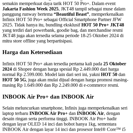
semakin memperkuat daya tarik HOT 50 Pro+. Dalam event
Jakarta Fashion Week 2025
, JKT48 tampil sebagai muse dalam
panggung runway bertema
“Beautiful Beast”
, memperkenalkan
Infinix HOT 50 Pro+ sebagai Official Smartphone Partner JFW
2025. Tidak hanya itu, bundling eksklusif
HOT 50 Pro+ JKT48
yang terdiri dari powerbank, goodie bag, dan merchandise resmi
JKT48 juga akan tersedia selama periode 18-25 Oktober 2024 di
mitra store offline yang berpartisipasi.
Harga dan Ketersediaan
Infinix HOT 50 Pro+ akan tersedia pertama kali pada
25 Oktober
2024
di Shopee dengan harga spesial Rp 2.449.000 dari harga
normal Rp 2.599.000. Model lain dari seri ini, yakni
HOT 50
dan
HOT 50 5G
, juga akan mulai dijual dengan harga promosi masing-
masing Rp 1.649.000 dan Rp 2.249.000 di e-commerce resmi.
INBOOK Air Pro+ dan INBOOK Air
Selain meluncurkan smartphone, Infinix juga memperkenalkan seri
laptop terbaru
INBOOK Air Pro+
dan
INBOOK Air
, dengan
desain ringan serta performa tinggi. INBOOK Air Pro+ hadir
dengan layar OLED 14 inci dan bobot hanya 1kg, sementara
INBOOK Air dengan layar 14 inci dan prosesor Intel® Core™ i5