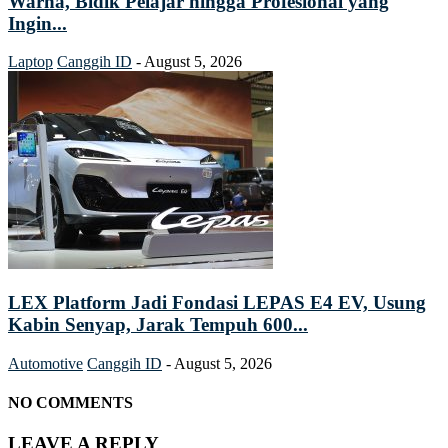
Warna, Bidik Pelajar hingga Profesional yang
Ingin...
Laptop
Canggih ID
-
August 5, 2026
LEX Platform Jadi Fondasi LEPAS E4 EV, Usung
Kabin Senyap, Jarak Tempuh 600...
Automotive
Canggih ID
-
August 5, 2026
NO COMMENTS
LEAVE A REPLY