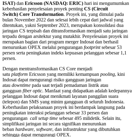
ISAT)
dan
Ericsson (NASDAQ: ERIC)
hari ini mengumumkan
keberhasilan penyelesaian proyek penting
CS (Circuit
Switch) Core Transformation
. Proyek ini, yang dimulai pada
bulan November 2022 dan selesai lebih cepat dari jadwal yang
ditentukan, yakni September 2023, merupakan konsolidasi dua
jaringan CS terpisah dan ditransformasikan menjadi satu jaringan
terpadu dengan arsitektur yang mutakhir. Penyelesaian proyek ini
merupakan bagian dari program merger Indosat dan berhasil
menurunkan OPEX melalui pengurangan
footprint
sebesar 53
persen serta peningkatan indeks kepuasan pelanggan sebesar 1,1
persen.
Dengan mentransformasikan CS Core menjadi
satu
platform
Ericsson yang memiliki kemampuan
pooling
, kini
Indosat dapat mengurangi risiko gangguan jaringan
atau
downtime
pada saat terjadi pemadaman listrik atau
gangguan
fiber optic
. Manfaat yang didapatkan adalah kedepannya
pelanggan Indosat dapat menikmati layanan panggilan suara
(telepon) dan SMS yang minim gangguan di seluruh Indonesia.
Keberhasilan pelaksanaan proyek ini berdampak langsung pada
peningkatan interaksi pelanggan sebesar 33 persen dan
pengurangan
call setup time
sebesar 495 milidetik. Selain itu,
simplifikasi jaringan ini secara signifikan menurunkan
beban
hardware
,
software
, dan infrastruktur yang dibutuhkan
sehingga dapat mengurangi OPEX.