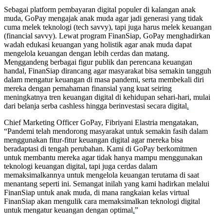
Sebagai platform pembayaran digital populer di kalangan anak
muda, GoPay mengajak anak muda agar jadi generasi yang tidak
cuma melek teknologi (tech savvy), tapi juga harus melek keuangan
(financial savvy). Lewat program FinanSiap, GoPay menghadirkan
wadah edukasi keuangan yang holistik agar anak muda dapat
mengelola keuangan dengan lebih cerdas dan matang.
Menggandeng berbagai figur publik dan perencana keuangan
handal, FinanSiap dirancang agar masyarakat bisa semakin tangguh
dalam mengatur keuangan di masa pandemi, serta membekali diri
mereka dengan pemahaman finansial yang kuat seiring
meningkatnya tren keuangan digital di kehidupan sehari-hari, mulai
dari belanja serba cashless hingga berinvestasi secara digital
.
Chief Marketing Officer GoPay, Fibriyani Elastria mengatakan,
“Pandemi telah mendorong masyarakat untuk semakin fasih dalam
menggunakan fitur-fitur keuangan digital agar mereka bisa
beradaptasi di tengah perubahan. Kami di GoPay berkomitmen
untuk membantu mereka agar tidak hanya mampu menggunakan
teknologi keuangan digital, tapi juga cerdas dalam
memaksimalkannya untuk mengelola keuangan terutama di saat
menantang seperti ini. Semangat inilah yang kami hadirkan melalui
FinanSiap untuk anak muda, di mana rangkaian kelas virtual
FinanSiap akan mengulik cara memaksimalkan teknologi digital
untuk mengatur keuangan dengan optimal
.
”