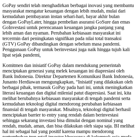
GoPay sendiri telah menghadirkan berbagai inovasi yang membantu
masyarakat mengatur keuangan dengan lebih mudah, mulai dari
kemudahan pembayaran instan sehari-hari, bayar akhir bulan
dengan GoPayLater, hingga pembelian asuransi GoSure dan emas
GoInvestasi untuk perencanaan keuangan jangka panjang yang
lebih aman dan nyaman. Perubahan kebiasaan masyarakat ini
tercermin dari peningkatan signifikan pada nilai total transaksi
(GTV) GoPay dibandingkan dengan sebelum masa pandemi.
Penggunaan GoPay untuk berinvestasi juga naik hingga tujuh kali
lipat sejak pandemi
.
Komitmen dan inisiatif GoPay dalam mendukung pemerintah
menciptakan generasi yang melek keuangan ini diapresiasi oleh
Bank Indonesia. Direktur Departemen Komunikasi Bank Indonesia,
Junanto Herdiawan mengungkapkan, “Inisiatif yang dilakukan oleh
berbagai pihak, termasuk GoPay pada hari ini, untuk meningkatkan
literasi keuangan dan digital milenial patut diapresiasi. Saat ini, kita
melihat berubahnya kebiasaan masyarakat di tengah pandemi serta
kemudahan teknologi digital mendorong perubahan kebiasaan
finansial di tengah masyarakat. Misalnya, teknologi digital berhasil
menciptakan barrier to entry yang rendah dalam berinvestasi
sehingga sekarang investasi bisa dimulai dengan nominal yang
rendah, mudah, aman, dan bisa dilakukan oleh siapa saja. BI melihat
hal ini sebagai hal yang positif karena mampu mendorong
pertumbuhan tren retail investor khususnya di kelompok usia muda