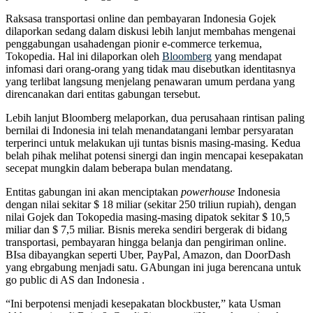
Raksasa transportasi online dan pembayaran Indonesia Gojek
dilaporkan sedang dalam diskusi lebih lanjut membahas mengenai
penggabungan usahadengan pionir e-commerce terkemua,
Tokopedia. Hal ini dilaporkan oleh
Bloomberg
yang mendapat
infomasi dari orang-orang yang tidak mau disebutkan identitasnya
yang terlibat langsung menjelang penawaran umum perdana yang
direncanakan dari entitas gabungan tersebut.
Lebih lanjut Bloomberg melaporkan, dua perusahaan rintisan paling
bernilai di Indonesia ini telah menandatangani lembar persyaratan
terperinci untuk melakukan uji tuntas bisnis masing-masing. Kedua
belah pihak melihat potensi sinergi dan ingin mencapai kesepakatan
secepat mungkin dalam beberapa bulan mendatang.
Entitas gabungan ini akan menciptakan
powerhouse
Indonesia
dengan nilai sekitar $ 18 miliar (sekitar 250 triliun rupiah), dengan
nilai Gojek dan Tokopedia masing-masing dipatok sekitar $ 10,5
miliar dan $ 7,5 miliar. Bisnis mereka sendiri bergerak di bidang
transportasi, pembayaran hingga belanja dan pengiriman online.
BIsa dibayangkan seperti Uber, PayPal, Amazon, dan DoorDash
yang ebrgabung menjadi satu. GAbungan ini juga berencana untuk
go public di AS dan Indonesia .
“Ini berpotensi menjadi kesepakatan blockbuster,” kata Usman