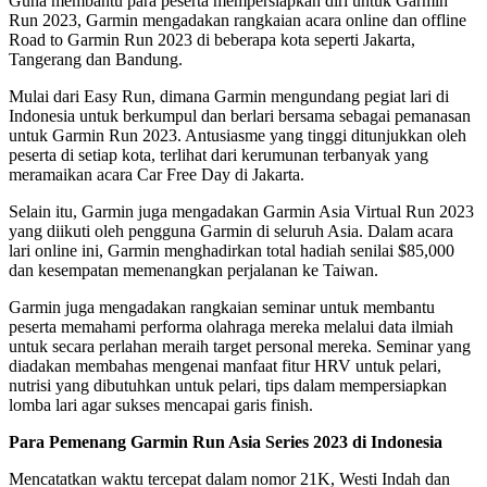
Guna membantu para peserta mempersiapkan diri untuk Garmin
Run 2023, Garmin mengadakan rangkaian acara online dan offline
Road to Garmin Run 2023 di beberapa kota seperti Jakarta,
Tangerang dan Bandung.
Mulai dari Easy Run, dimana Garmin mengundang pegiat lari di
Indonesia untuk berkumpul dan berlari bersama sebagai pemanasan
untuk Garmin Run 2023. Antusiasme yang tinggi ditunjukkan oleh
peserta di setiap kota, terlihat dari kerumunan terbanyak yang
meramaikan acara Car Free Day di Jakarta.
Selain itu, Garmin juga mengadakan Garmin Asia Virtual Run 2023
yang diikuti oleh pengguna Garmin di seluruh Asia. Dalam acara
lari online ini, Garmin menghadirkan total hadiah senilai $85,000
dan kesempatan memenangkan perjalanan ke Taiwan.
Garmin juga mengadakan rangkaian seminar untuk membantu
peserta memahami performa olahraga mereka melalui data ilmiah
untuk secara perlahan meraih target personal mereka. Seminar yang
diadakan membahas mengenai manfaat fitur HRV untuk pelari,
nutrisi yang dibutuhkan untuk pelari, tips dalam mempersiapkan
lomba lari agar sukses mencapai garis finish.
Para Pemenang Garmin Run Asia Series 2023 di Indonesia
Mencatatkan waktu tercepat dalam nomor 21K, Westi Indah dan