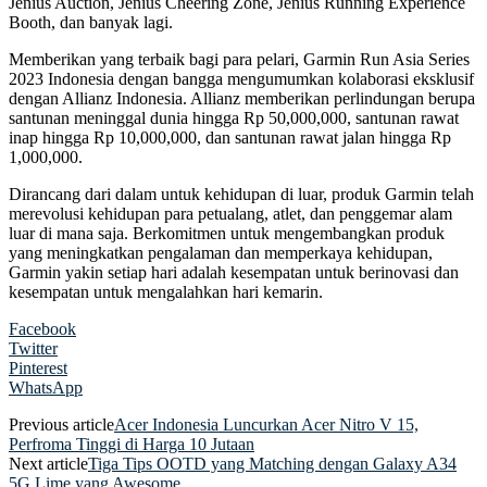
Jenius Auction, Jenius Cheering Zone, Jenius Running Experience
Booth, dan banyak lagi.
Memberikan yang terbaik bagi para pelari, Garmin Run Asia Series
2023 Indonesia dengan bangga mengumumkan kolaborasi eksklusif
dengan Allianz Indonesia. Allianz memberikan perlindungan berupa
santunan meninggal dunia hingga Rp 50,000,000, santunan rawat
inap hingga Rp 10,000,000, dan santunan rawat jalan hingga Rp
1,000,000.
Dirancang dari dalam untuk kehidupan di luar, produk Garmin telah
merevolusi kehidupan para petualang, atlet, dan penggemar alam
luar di mana saja. Berkomitmen untuk mengembangkan produk
yang meningkatkan pengalaman dan memperkaya kehidupan,
Garmin yakin setiap hari adalah kesempatan untuk berinovasi dan
kesempatan untuk mengalahkan hari kemarin.
Facebook
Twitter
Pinterest
WhatsApp
Previous article
Acer Indonesia Luncurkan Acer Nitro V 15,
Perfroma Tinggi di Harga 10 Jutaan
Next article
Tiga Tips OOTD yang Matching dengan Galaxy A34
5G Lime yang Awesome