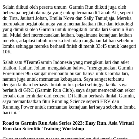
Selain diikuti oleh peserta umum, Garmin Run diikuti juga oleh
beberapa pegiat olahraga yang cukup ternama di Tanah Air, seperti
dr. Tirta, Jauhari Johan, Emilia Nova dan Sally Tanudjaja. Mereka
merupakan pegiat olahraga yang memanfaatkan fitur dan teknologi
yang dimiliki oleh Garmin untuk mengikuti lomba lari Garmin Run
ini. Mulai dari merencanakan latihan, bagaimana kemajuan latihan
mereka, adaptasi tubuh mereka terhadap rangkaian latihan sebelum
lomba sehingga mereka berhasil finish di menit 33:45 untuk kategori
10K.
Salah satu #TeamGarmin Indonesia yang mengikuti lari dan atlet
triatlon, Jauhari Johan, mengatakan bahwa “menggunakan Garmin
Forerunner 965 sangat membantu bukan hanya untuk lomba lari,
namun juga untuk memantau kebugaran. Saya sangat terbantu
dengan latihan berbasis ilmiah untuk pelari sehingga ketika saya
berlatih di GRC (Garmin Run Club), saya dapat memecahkan rekor
terbaik dan terhindar dari cedera. Di latihan berbasis ilmiah Garmin,
saya memanfaatkan fitur Running Science seperti HRV dan
Running Power untuk memantau kemajuan lari saya sebelum lomba
hari ini.”
Road to Garmin Run Asia Series 2023: Easy Run, Asia Virtual
Run dan Scientific Training Workshop