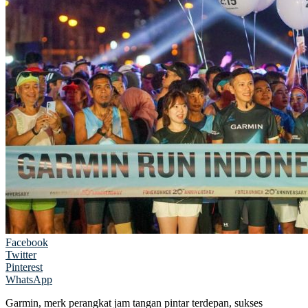
Facebook
Twitter
Pinterest
WhatsApp
Garmin, merk perangkat jam tangan pintar terdepan, sukses