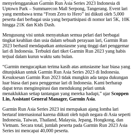
menyelenggarakan Garmin Run Asia Series 2023 Indonesia di
Uptown Park – Summarecon Mall Serpong, Tangerang. Event lari
yang membawa tema “From Zero to Hero” ini diikuti oleh 5,000
peserta dari berbagai usia yang berpartisipasi di nomor lari 5K, 10K
hingga 21K dan Kids Dash.
Mengusung visi untuk menyatukan semua pelari dari berbagai
tingkat keahlian dan usia dalam sebuah perayaan lari, Garmin Run
2023 berhasil mendapatkan antusiasme yang tinggi dari penggemar
lari di Indonesia. Terbukti dari tiket Garmin Run 2023 yang habis
terjual dalam kurun waktu satu bulan.
“Garmin mengucapkan terima kasih atas antusiasme luar biasa yang
ditunjukkan untuk Garmin Run Asia Series 2023 di Indonesia.
Kesuksesan Garmin Run 2023 tidak mungkin ada tanpa dukungan
luar biasa dari para penggemar lari di Indonesia. Kami berharap
dapat terus menginspirasi dan mendukung pelari untuk
menaklukkan setiap tantangan yang mereka hadapi,” ujar
Scoppen
Lin, Assistant General Manager, Garmin Asia
.
Garmin Run Asia Series 2023 ini merupakan ajang lomba lari
bertaraf internasional karena diikuti oleh tujuh negara di Asia seperti
Indonesia, Taiwan, Thailand, Malaysia, Jepang, Hongkong, dan
Vietnam. Secara total, jumlah peserta pada Garmin Run 2023 Asia
Series ini mencapai 40,000 peserta.