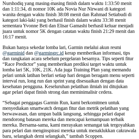
Nurshodiq yang masing-masing finish dalam waktu 1:33:50 menit
dan 1:11:34, di nomor 10K ada Novia Nur Nirwani di kategori
wanita dengan waktu finish 38:08 menit dan Rahmad Setiabudi di
kategori laki-laki yang berhasil finish dalam waktu 33:38 menit
sementara Yvonne Beti dan Elisar Gamashi berhasil keluar menjadi
juara untuk nomor 5K dengan catatan waktu finish 21:29 menit dan
16:17 menit.
Bukan hanya sekedar lomba lari, Garmin melalui akun resmi
@garminid
dan
@garmingrc.id
kerap memberikan informasi, tips
dan rangkaian acara sebelum pergelaran besarnya. Tips seperti fitur
“Race Predictor” yang memberikan prediksi target waktu untuk
lomba lari 5K, 10K, 21K. Ada juga Training Plan yang memandu
pelari untuk latihan berlari setiap hari dengan beragam menu seperti
interval run, long run dan sprint yang disesuaikan dengan data
kesehatan pengguna. Keseluruhan pelatihan ilmiah ini ditujukan
agar pelari dapat finish strong dan meminimalisir cedera.
“Sebagai penggagas Garmin Run, kami berkomitmen untuk
menyediakan smartwatch dengan fitur dan metrik pelatihan yang
berwawasan, dan umpan balik langsung, sehingga pelari dapat
mendorong batasan mereka dan mencapai kemampuan terbaik
mereka. Bersama-sama, kami merayakan semangat tak tergoyahkan
para pelari dan menginspirasi mereka untuk menaklukkan cakrawala
baru, selangkah demi selangkah,” tambah Scoppen.