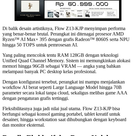
Di balik desain artistiknya, Flow Z13-KJP menyimpan performa
yang benar-benar brutal. Perangkat ini ditenagai prosesor AMD
Ryzen™ AI Max+ 395 dengan grafis Radeon™ 8060S serta NPU
hingga 50 TOPS untuk pemrosesan AI.
Yang paling mencolok tentu RAM 128GB dengan teknologi
Unified Quad Channel Memory. Sistem ini memungkinkan alokasi
memori hingga 96GB sebagai VRAM — angka yang bahkan
melampaui banyak PC desktop kelas profesional.
Dengan konfigurasi tersebut, perangkat ini mampu menjalankan
workflow AI berat seperti Large Language Model hingga 70B
parameter secara lokal tanpa cloud, sekaligus melibas game AAA
dengan pengaturan grafis tertinggi.
Fleksibilitasnya juga jadi nilai jual utama. Flow Z13-KJP bisa
berfungsi sebagai konsol gaming portabel, tablet kreatif untuk
desainer, hingga workstation saat dihubungkan dengan keyboard
dan monitor eksternal.