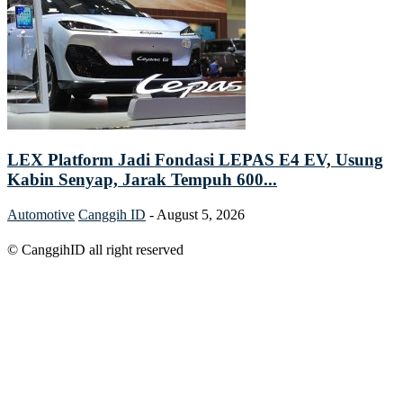
LEX Platform Jadi Fondasi LEPAS E4 EV, Usung
Kabin Senyap, Jarak Tempuh 600...
Automotive
Canggih ID
-
August 5, 2026
© CanggihID all right reserved