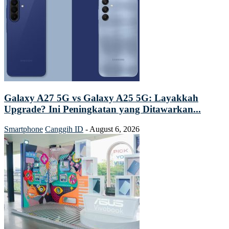
Galaxy A27 5G vs Galaxy A25 5G: Layakkah
Upgrade? Ini Peningkatan yang Ditawarkan...
Smartphone
Canggih ID
-
August 6, 2026