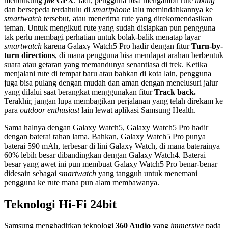
mendukung
file
GPX
. Jadi, pengguna bisa mengambil rute
hiking
dan bersepeda terdahulu di
smartphone
lalu memindahkannya ke
smartwatch
tersebut, atau menerima rute yang direkomendasikan
teman. Untuk mengikuti rute yang sudah disiapkan pun pengguna
tak perlu membagi perhatian untuk bolak-balik menatap layar
smartwatch
karena Galaxy Watch5 Pro hadir dengan fitur
Turn-by-
turn directions
, di mana pengguna bisa mendapat arahan berbentuk
suara atau getaran yang memandunya senantiasa di trek. Ketika
menjalani rute di tempat baru atau bahkan di kota lain, pengguna
juga bisa pulang dengan mudah dan aman dengan menelusuri jalur
yang dilalui saat berangkat menggunakan fitur
Track back.
Terakhir, jangan lupa membagikan perjalanan yang telah direkam ke
para
outdoor enthusiast
lain lewat aplikasi Samsung Health.
Sama halnya dengan Galaxy Watch5, Galaxy Watch5 Pro hadir
dengan baterai tahan lama. Bahkan, Galaxy Watch5 Pro punya
baterai 590 mAh, terbesar di lini Galaxy Watch, di mana baterainya
60% lebih besar dibandingkan dengan Galaxy Watch4. Baterai
besar yang awet ini pun membuat Galaxy Watch5 Pro benar-benar
didesain sebagai
smartwatch
yang tangguh untuk menemani
pengguna ke rute mana pun alam membawanya.
Teknologi Hi-Fi 24bit
Samsung menghadirkan teknologi
360 Audio
yang
immersive
pada