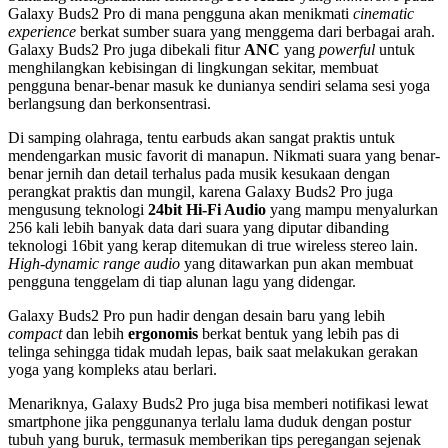
Galaxy Buds2 Pro di mana pengguna akan menikmati
cinematic
experience
berkat sumber suara yang menggema dari berbagai arah.
Galaxy Buds2 Pro juga dibekali fitur
ANC
yang
powerful
untuk
menghilangkan kebisingan di lingkungan sekitar, membuat
pengguna benar-benar masuk ke dunianya sendiri selama sesi yoga
berlangsung dan berkonsentrasi.
Di samping olahraga, tentu earbuds akan sangat praktis untuk
mendengarkan music favorit di manapun. Nikmati suara yang benar-
benar jernih dan detail terhalus pada musik kesukaan dengan
perangkat praktis dan mungil, karena Galaxy Buds2 Pro juga
mengusung teknologi
24bit Hi-Fi Audio
yang mampu menyalurkan
256 kali lebih banyak data dari suara yang diputar dibanding
teknologi 16bit yang kerap ditemukan di true wireless stereo lain.
High-dynamic range audio
yang ditawarkan pun akan membuat
pengguna tenggelam di tiap alunan lagu yang didengar.
Galaxy Buds2 Pro pun hadir dengan desain baru yang lebih
compact
dan lebih
ergonomis
berkat bentuk yang lebih pas di
telinga sehingga tidak mudah lepas, baik saat melakukan gerakan
yoga yang kompleks atau berlari.
Menariknya, Galaxy Buds2 Pro juga bisa memberi notifikasi lewat
smartphone jika penggunanya terlalu lama duduk dengan postur
tubuh yang buruk, termasuk memberikan tips peregangan sejenak