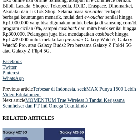
toko online dan offline Samsung, ataupun di e-commerce berikut:
Blibli, Lazada, Shopee, Tokopedia, JD.ID, Eraspace, Dinomarket,
Akulaku dan TikTok Shop. Selama masa
pre-order
terdapat
berbagai keuntungan menarik, mulai dari
e-voucher
senilai hingga
Rp1.000.000 yang bisa digunakan untuk belanja di samsung.com/id,
program cicilan 0%, sampai
cashback
dari mitra bank senilai hingga
Rp300.000. Pelanggan juga bisa mendapatkan
cashback
hingga
Rp1.499.000 untuk melakukan
pre-order
Galaxy Watch5, Galaxy
Watch5 Pro, atau Galaxy Buds2 Pro bersama Galaxy Z Fold4 5G
atau Galaxy Z Flip4 5G.
Facebook
Twitter
Pinterest
WhatsApp
Previous article
Terbesar di Indonesia, seekMAX Punya 1500 Lebih
Video Edutainment
Next article
MOMENTUM True Wireless 3 Tandai Kerjasama
Sennheiser dan PT Inti Omega Teknikindo
RELATED ARTICLES