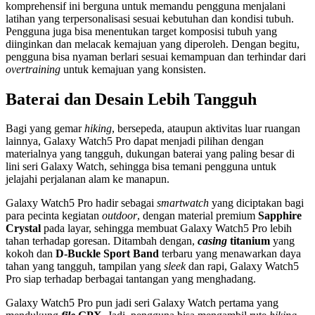
komprehensif ini berguna untuk memandu pengguna menjalani
latihan yang terpersonalisasi sesuai kebutuhan dan kondisi tubuh.
Pengguna juga bisa menentukan target komposisi tubuh yang
diinginkan dan melacak kemajuan yang diperoleh. Dengan begitu,
pengguna bisa nyaman berlari sesuai kemampuan dan terhindar dari
overtraining
untuk kemajuan yang konsisten.
Baterai dan Desain Lebih Tangguh
Bagi yang gemar
hiking
, bersepeda, ataupun aktivitas luar ruangan
lainnya, Galaxy Watch5 Pro dapat menjadi pilihan dengan
materialnya yang tangguh, dukungan baterai yang paling besar di
lini seri Galaxy Watch, sehingga bisa temani pengguna untuk
jelajahi perjalanan alam ke manapun.
Galaxy Watch5 Pro hadir sebagai
smartwatch
yang diciptakan bagi
para pecinta kegiatan
outdoor
, dengan material premium
Sapphire
Crystal
pada layar, sehingga membuat Galaxy Watch5 Pro lebih
tahan terhadap goresan. Ditambah dengan,
casing
titanium
yang
kokoh dan
D-Buckle Sport Band
terbaru yang menawarkan daya
tahan yang tangguh, tampilan yang
sleek
dan rapi, Galaxy Watch5
Pro siap terhadap berbagai tantangan yang menghadang.
Galaxy Watch5 Pro pun jadi seri Galaxy Watch pertama yang