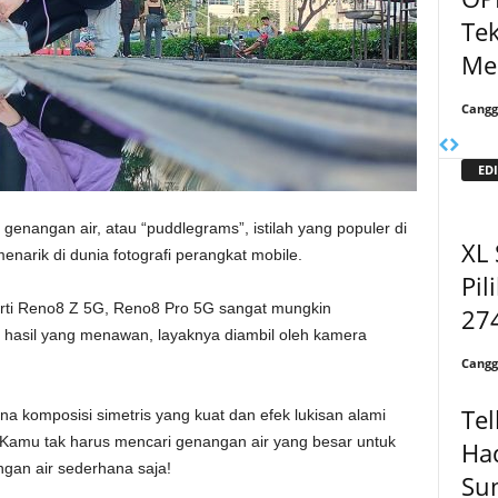
Te
Mel
Cangg
EDI
 genangan air, atau “puddlegrams”, istilah yang populer di
XL 
enarik di dunia fotografi perangkat mobile.
Pil
erti Reno8 Z 5G, Reno8 Pro 5G sangat mungkin
27
 hasil yang menawan, layaknya diambil oleh kamera
Cangg
Tel
a komposisi simetris yang kuat dan efek lukisan alami
 Kamu tak harus mencari genangan air yang besar untuk
Ha
gan air sederhana saja!
Su