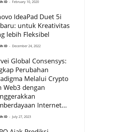
ih ID
-
February 10, 2020
ovo IdeaPad Duet 5i
baru: untuk Kreativitas
g lebih Fleksibel
ih ID
-
December 24, 2022
vei Global Consensys:
gkap Perubahan
adigma Melalui Crypto
n Web3 dengan
nggerakkan
berdayaan Internet...
ih ID
-
July 27, 2023
O Ajak Prediksi