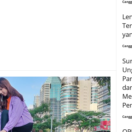
Cangg
Len
Ter
yan
Cangg
Sur
Un
Par
da
Me
Pem
Cangg
OPP