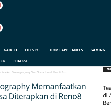
GADGET
LIFESTYLE
HOME APPLIANCES
GAMING
ICK
REDAKSI
EDI
nfaatkan Genangan yang Bisa Diterapkan di Reno8 Pro...
otography Memanfaatkan
Tea
sa Diterapkan di Reno8
di 
Be