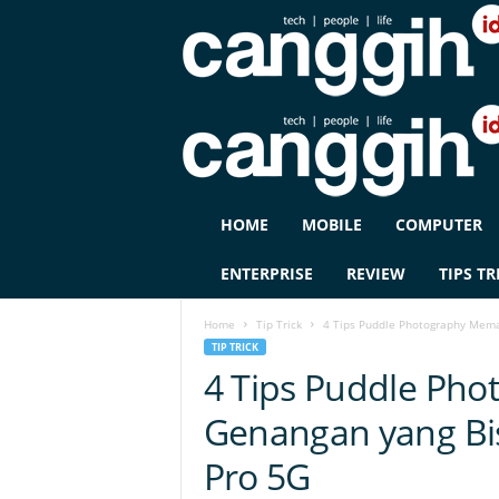
C
HOME
MOBILE
COMPUTER
A
N
ENTERPRISE
REVIEW
TIPS TR
G
G
Home
Tip Trick
4 Tips Puddle Photography Mema
I
TIP TRICK
H
4 Tips Puddle Ph
I
D
Genangan yang Bi
Pro 5G