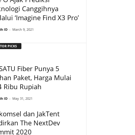
knologi Canggihnya
alui ‘Imagine Find X3 Pro’
ih ID
-
March 9, 2021
TOR PICKS
SATU Fiber Punya 5
ihan Paket, Harga Mulai
4 Ribu Rupiah
ih ID
-
May 31, 2021
komsel dan JakTent
dirkan The NextDev
mmit 2020