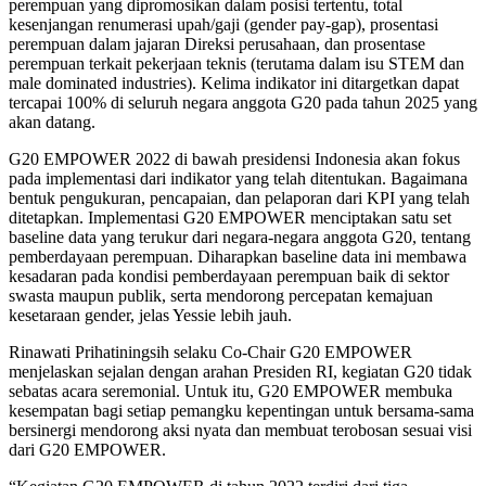
perempuan yang dipromosikan dalam posisi tertentu, total
kesenjangan renumerasi upah/gaji (gender pay-gap), prosentasi
perempuan dalam jajaran Direksi perusahaan, dan prosentase
perempuan terkait pekerjaan teknis (terutama dalam isu STEM dan
male dominated industries). Kelima indikator ini ditargetkan dapat
tercapai 100% di seluruh negara anggota G20 pada tahun 2025 yang
akan datang.
G20 EMPOWER 2022 di bawah presidensi Indonesia akan fokus
pada implementasi dari indikator yang telah ditentukan. Bagaimana
bentuk pengukuran, pencapaian, dan pelaporan dari KPI yang telah
ditetapkan. Implementasi G20 EMPOWER menciptakan satu set
baseline data yang terukur dari negara-negara anggota G20, tentang
pemberdayaan perempuan. Diharapkan baseline data ini membawa
kesadaran pada kondisi pemberdayaan perempuan baik di sektor
swasta maupun publik, serta mendorong percepatan kemajuan
kesetaraan gender, jelas Yessie lebih jauh.
Rinawati Prihatiningsih selaku Co-Chair G20 EMPOWER
menjelaskan sejalan dengan arahan Presiden RI, kegiatan G20 tidak
sebatas acara seremonial. Untuk itu, G20 EMPOWER membuka
kesempatan bagi setiap pemangku kepentingan untuk bersama-sama
bersinergi mendorong aksi nyata dan membuat terobosan sesuai visi
dari G20 EMPOWER.