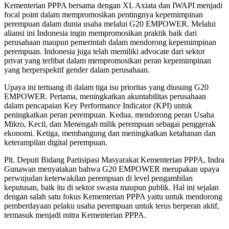
Kementerian PPPA bersama dengan XL Axiata dan IWAPI menjadi
focal point dalam mempromosikan pentingnya kepemimpinan
perempuan dalam dunia usaha melalui G20 EMPOWER. Melalui
aliansi ini Indonesia ingin mempromosikan praktik baik dari
perusahaan maupun pemerintah dalam mendorong kepemimpinan
perempuan. Indonesia juga telah memiliki advocate dari sektor
privat yang terlibat dalam mempromosikan peran kepemimpinan
yang berperspektif gender dalam perusahaan.
Upaya ini tertuang di dalam tiga isu prioritas yang diusung G20
EMPOWER. Pertama, meningkatkan akuntabilitas perusahaan
dalam pencapaian Key Performance Indicator (KPI) untuk
peningkatkan peran perempuan. Kedua, mendorong peran Usaha
Mikro, Kecil, dan Menengah milik perempuan sebagai penggerak
ekonomi. Ketiga, membangung dan meningkatkan ketahanan dan
keterampilan digital perempuan.
Plt. Deputi Bidang Partisipasi Masyarakat Kementerian PPPA, Indra
Gunawan menyatakan bahwa G20 EMPOWER merupakan upaya
perwujudan keterwakilan perempuan di level pengambilan
keputusan, baik itu di sektor swasta maupun publik. Hal ini sejalan
dengan salah satu fokus Kementerian PPPA yaitu untuk mendorong
pemberdayaan pelaku usaha perempuan untuk terus berperan aktif,
termasuk menjadi mitra Kementerian PPPA.