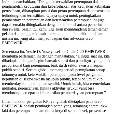
Indra menambahkan, “Dengan keterwakilan perempuan dalam
pengambilan keputusan dan keberpihakan atas kebijakan-kebijakan
perusahaan, diharapkan posisi dan peran perempuan dapat semakin
terlindungi dan terfasilitasi. Upaya-upaya untuk peningkatkan
pemberdayaan perempuan dan keterwakilan perempuan ini juga
dapat semakin ditingkatkan dengan kolaborasi antara pemerintah
dan swasta. Selain itu, kami juga akan menggandeng teman-teman
pelaku dan penggerak usaha perempuan untuk terlibat di dalam
inisiasi ini, yang akan menjadi bagian dari advocate G20
EMPOWER.”
Sementara itu, Yessie D. Yosetya selaku Chair G20 EMPOWER
membuka pertemuan ini dengan mengatakan, “Hingga saat ini, kita
dihadapkan dengan begitu banyak situasi dan paradigma yang tidak
proporsional bagi perempuan, baik itu di sektor swasta maupun
publik sendiri. Secara global, memang terjadi peningkatan setiap
tahunnya untuk keterwakilan perempuan pada level pengambil
keputusan di sektor swasta maupun publik, tetapi belum cukup
memberdayakan perempuan sendiri. Untuk itulah, kita memerlukan
indikator, perencanaan, hingga aktivitas terukur yang bisa
mendorong percepatan keberhasilan pemberdayaan perempuan.”
Lima indikator pengukur KPI yang telah ditetapkan pada G20
EMPOWER adalah pembagian peran yang seimbang antara laki-
laki dan perempuan dalam dunia kerja di semua level, prosentase