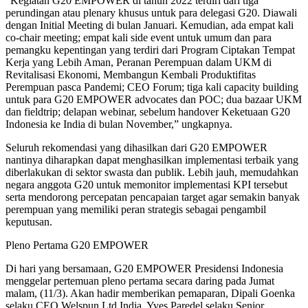
“Kegiatan G20 EMPOWER di tahun 2022 terdiri dari tiga
perundingan atau plenary khusus untuk para delegasi G20. Diawali
dengan Initial Meeting di bulan Januari. Kemudian, ada empat kali
co-chair meeting; empat kali side event untuk umum dan para
pemangku kepentingan yang terdiri dari Program Ciptakan Tempat
Kerja yang Lebih Aman, Peranan Perempuan dalam UKM di
Revitalisasi Ekonomi, Membangun Kembali Produktifitas
Perempuan pasca Pandemi; CEO Forum; tiga kali capacity building
untuk para G20 EMPOWER advocates dan POC; dua bazaar UKM
dan fieldtrip; delapan webinar, sebelum handover Keketuaan G20
Indonesia ke India di bulan November,” ungkapnya.
Seluruh rekomendasi yang dihasilkan dari G20 EMPOWER
nantinya diharapkan dapat menghasilkan implementasi terbaik yang
diberlakukan di sektor swasta dan publik. Lebih jauh, memudahkan
negara anggota G20 untuk memonitor implementasi KPI tersebut
serta mendorong percepatan pencapaian target agar semakin banyak
perempuan yang memiliki peran strategis sebagai pengambil
keputusan.
Pleno Pertama G20 EMPOWER
Di hari yang bersamaan, G20 EMPOWER Presidensi Indonesia
menggelar pertemuan pleno pertama secara daring pada Jumat
malam, (11/3). Akan hadir memberikan pemaparan, Dipali Goenka
selaku CEO Welspun Ltd India, Yves Paredel selaku Senior