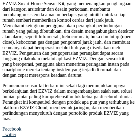
EZVIZ Smart Home Sensor Kit, yang memenangkan penghargaan
dari kategori arsitektur dan desain perkotaan, membantu
membangun sistem keamanan berlapis yang intuitif untuk setiap
rumah sembari memberikan kontrol cerdas dari jarak jauh.
Memahami keinginan pengguna akan perangkat perlindungan
rumah yang paling dibutuhkan, tim desain menggabungkan detektor
atau alarm, seperti Inframerah, kebocoran air, buka dan tutup (open
close), kebocoran gas dengan pengontrol jarak jauh, dan membuat
semuanya dapat beroperasi melalui hub yang disediakan oleh
EZVIZ. Pengaturan dan pengoperasian perangkat dapat secara
langsung dilakukan melalui aplikasi EZVIZ. Dengan sensor kit
yang beroperasi, pengguna akan menerima peringatan instan pada
smartphone mereka tentang insiden yang terjadi di rumah dan
dengan cepat merespons keadaan darurat.
Peluncuran sensor kit terbaru ini sekali lagi menunjukkan upaya
berkelanjutan dari EZVIZ dalam mengembangkan salah satu solusi
hunian pintar paling komprehensif untuk keluarga di seluruh dunia.
Perangkat ini kompatibel dengan produk apa pun yang terhubung ke
platform EZVIZ Cloud, membentuk jaringan, dan memberikan
perlindungan menyeluruh dengan portofolio produk EZVIZ yang
luas.
Facebook
Twitter