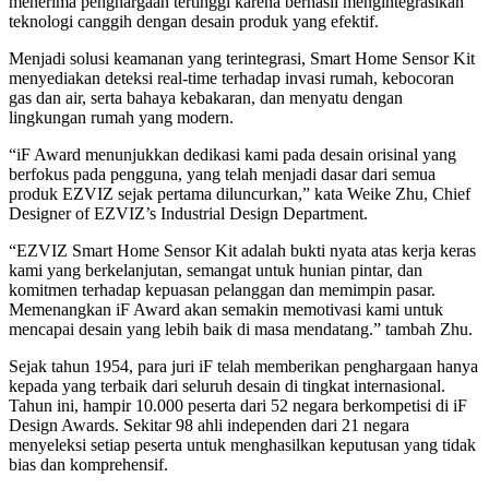
menerima penghargaan tertinggi karena berhasil mengintegrasikan
teknologi canggih dengan desain produk yang efektif.
Menjadi solusi keamanan yang terintegrasi, Smart Home Sensor Kit
menyediakan deteksi real-time terhadap invasi rumah, kebocoran
gas dan air, serta bahaya kebakaran, dan menyatu dengan
lingkungan rumah yang modern.
“iF Award menunjukkan dedikasi kami pada desain orisinal yang
berfokus pada pengguna, yang telah menjadi dasar dari semua
produk EZVIZ sejak pertama diluncurkan,” kata Weike Zhu, Chief
Designer of EZVIZ’s Industrial Design Department.
“EZVIZ Smart Home Sensor Kit adalah bukti nyata atas kerja keras
kami yang berkelanjutan, semangat untuk hunian pintar, dan
komitmen terhadap kepuasan pelanggan dan memimpin pasar.
Memenangkan iF Award akan semakin memotivasi kami untuk
mencapai desain yang lebih baik di masa mendatang.” tambah Zhu.
Sejak tahun 1954, para juri iF telah memberikan penghargaan hanya
kepada yang terbaik dari seluruh desain di tingkat internasional.
Tahun ini, hampir 10.000 peserta dari 52 negara berkompetisi di iF
Design Awards. Sekitar 98 ahli independen dari 21 negara
menyeleksi setiap peserta untuk menghasilkan keputusan yang tidak
bias dan komprehensif.