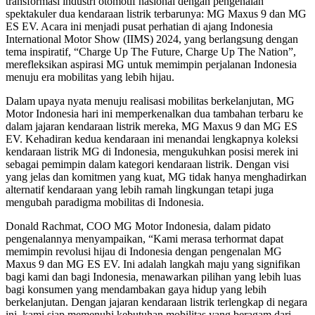
transformasi industri otomotif nasional dengan pengenalan
spektakuler dua kendaraan listrik terbarunya: MG Maxus 9 dan MG
ES EV. Acara ini menjadi pusat perhatian di ajang Indonesia
International Motor Show (IIMS) 2024, yang berlangsung dengan
tema inspiratif, “Charge Up The Future, Charge Up The Nation”,
merefleksikan aspirasi MG untuk memimpin perjalanan Indonesia
menuju era mobilitas yang lebih hijau.
Dalam upaya nyata menuju realisasi mobilitas berkelanjutan, MG
Motor Indonesia hari ini memperkenalkan dua tambahan terbaru ke
dalam jajaran kendaraan listrik mereka, MG Maxus 9 dan MG ES
EV. Kehadiran kedua kendaraan ini menandai lengkapnya koleksi
kendaraan listrik MG di Indonesia, mengukuhkan posisi merek ini
sebagai pemimpin dalam kategori kendaraan listrik. Dengan visi
yang jelas dan komitmen yang kuat, MG tidak hanya menghadirkan
alternatif kendaraan yang lebih ramah lingkungan tetapi juga
mengubah paradigma mobilitas di Indonesia.
Donald Rachmat, COO MG Motor Indonesia, dalam pidato
pengenalannya menyampaikan, “Kami merasa terhormat dapat
memimpin revolusi hijau di Indonesia dengan pengenalan MG
Maxus 9 dan MG ES EV. Ini adalah langkah maju yang signifikan
bagi kami dan bagi Indonesia, menawarkan pilihan yang lebih luas
bagi konsumen yang mendambakan gaya hidup yang lebih
berkelanjutan. Dengan jajaran kendaraan listrik terlengkap di negara
ini, kami siap memenuhi kebutuhan mobilitas yang beragam dari