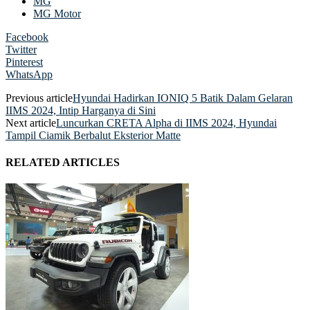
MG
MG Motor
Facebook
Twitter
Pinterest
WhatsApp
Previous article
Hyundai Hadirkan IONIQ 5 Batik Dalam Gelaran
IIMS 2024, Intip Harganya di Sini
Next article
Luncurkan CRETA Alpha di IIMS 2024, Hyundai
Tampil Ciamik Berbalut Eksterior Matte
RELATED ARTICLES