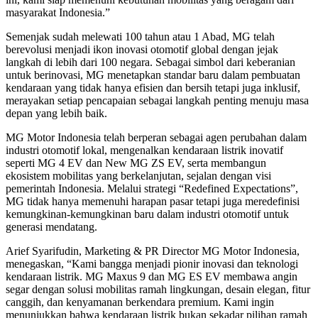
masyarakat Indonesia.”
Semenjak sudah melewati 100 tahun atau 1 Abad, MG telah
berevolusi menjadi ikon inovasi otomotif global dengan jejak
langkah di lebih dari 100 negara. Sebagai simbol dari keberanian
untuk berinovasi, MG menetapkan standar baru dalam pembuatan
kendaraan yang tidak hanya efisien dan bersih tetapi juga inklusif,
merayakan setiap pencapaian sebagai langkah penting menuju masa
depan yang lebih baik.
MG Motor Indonesia telah berperan sebagai agen perubahan dalam
industri otomotif lokal, mengenalkan kendaraan listrik inovatif
seperti MG 4 EV dan New MG ZS EV, serta membangun
ekosistem mobilitas yang berkelanjutan, sejalan dengan visi
pemerintah Indonesia. Melalui strategi “Redefined Expectations”,
MG tidak hanya memenuhi harapan pasar tetapi juga meredefinisi
kemungkinan-kemungkinan baru dalam industri otomotif untuk
generasi mendatang.
Arief Syarifudin, Marketing & PR Director MG Motor Indonesia,
menegaskan, “Kami bangga menjadi pionir inovasi dan teknologi
kendaraan listrik. MG Maxus 9 dan MG ES EV membawa angin
segar dengan solusi mobilitas ramah lingkungan, desain elegan, fitur
canggih, dan kenyamanan berkendara premium. Kami ingin
menunjukkan bahwa kendaraan listrik bukan sekadar pilihan ramah