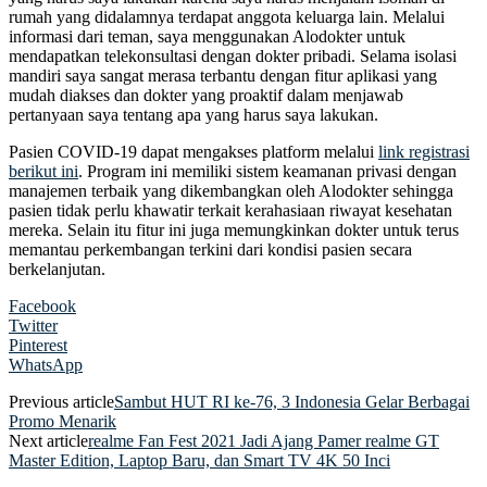
rumah yang didalamnya terdapat anggota keluarga lain. Melalui
informasi dari teman, saya menggunakan Alodokter untuk
mendapatkan telekonsultasi dengan dokter pribadi. Selama isolasi
mandiri saya sangat merasa terbantu dengan fitur aplikasi yang
mudah diakses dan dokter yang proaktif dalam menjawab
pertanyaan saya tentang apa yang harus saya lakukan.
Pasien COVID-19 dapat mengakses platform melalui
link registrasi
berikut ini
. Program ini memiliki sistem keamanan privasi dengan
manajemen terbaik yang dikembangkan oleh Alodokter sehingga
pasien tidak perlu khawatir terkait kerahasiaan riwayat kesehatan
mereka. Selain itu fitur ini juga memungkinkan dokter untuk terus
memantau perkembangan terkini dari kondisi pasien secara
berkelanjutan.
Facebook
Twitter
Pinterest
WhatsApp
Previous article
Sambut HUT RI ke-76, 3 Indonesia Gelar Berbagai
Promo Menarik
Next article
realme Fan Fest 2021 Jadi Ajang Pamer realme GT
Master Edition, Laptop Baru, dan Smart TV 4K 50 Inci