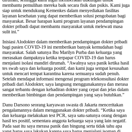
membantu pemulihan mereka baik secara fisik dan psikis. Kami juga
siap untuk mendukung Kemenkes dalam menyediakan fasilitas
layanan kesehatan yang dapat memberikan solusi pengobatan bagi
masyarakat. Besar harapan kami program layanan pendampingan
dokter pribadi dapat membantu masyarakat untuk melewati masa
sulit ini.”
Inisiasi Alodokter dalam memberikan pendampingan dokter pribadi
bagi pasien COVID-19 ini memberikan banyak kemudahan bagi
masyarakat. Salah satunya Ibu Marilyn Purba dan keluarga yang
merasakan dampaknya ketika terpapar COVID-19 dan harus
menjalani isolasi mandiri dirumah. “Awalnya saya panik ketika hasil
tes swab saya dan keluarga positif, dan kami juga sempat kesusahan
untuk mencari tempat karantina karena semuanya sudah penuh.
Setelah mendapat informasi mengenai program telekonsultasi dokter
pribadi dari Alodokter, saya langsung menggunakannya dan merasa
sangat terbantu dengan kehadiran dokter yang cepat dan jelas dalam
memberikan bimbingan dan pendampingan yang saya butuhkan.”
Danu Darsono seorang karyawan swasta di Jakarta menceritakan
pengalamannya dalam menggunakan dokter pribadi. “Ketika saya
dan keluarga melakukan test PCR, saya satu-satunya orang dengan
hasil tes positif, sementara anggota keluarga saya yang lain negatif.
Pada saat itu saya merasa panik dan bingung serta tidak tahu apa
yang harus saya lakukan karena saya harus menjalani isoman di