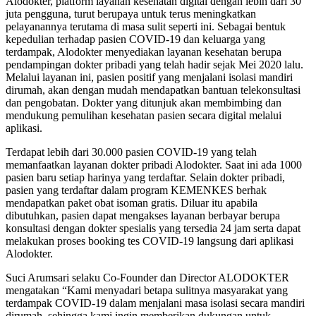
Alodokter, platform layanan kesehatan digital dengan lebih dari 30
juta pengguna, turut berupaya untuk terus meningkatkan
pelayanannya terutama di masa sulit seperti ini. Sebagai bentuk
kepedulian terhadap pasien COVID-19 dan keluarga yang
terdampak, Alodokter menyediakan layanan kesehatan berupa
pendampingan dokter pribadi yang telah hadir sejak Mei 2020 lalu.
Melalui layanan ini, pasien positif yang menjalani isolasi mandiri
dirumah, akan dengan mudah mendapatkan bantuan telekonsultasi
dan pengobatan. Dokter yang ditunjuk akan membimbing dan
mendukung pemulihan kesehatan pasien secara digital melalui
aplikasi.
Terdapat lebih dari 30.000 pasien COVID-19 yang telah
memanfaatkan layanan dokter pribadi Alodokter. Saat ini ada 1000
pasien baru setiap harinya yang terdaftar. Selain dokter pribadi,
pasien yang terdaftar dalam program KEMENKES berhak
mendapatkan paket obat isoman gratis. Diluar itu apabila
dibutuhkan, pasien dapat mengakses layanan berbayar berupa
konsultasi dengan dokter spesialis yang tersedia 24 jam serta dapat
melakukan proses booking tes COVID-19 langsung dari aplikasi
Alodokter.
Suci Arumsari selaku Co-Founder dan Director ALODOKTER
mengatakan “Kami menyadari betapa sulitnya masyarakat yang
terdampak COVID-19 dalam menjalani masa isolasi secara mandiri
dirumah, sehingga kami ingin memberikan dukungan untuk