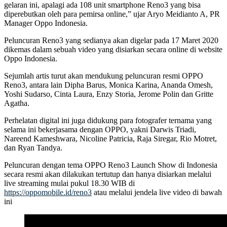
gelaran ini, apalagi ada 108 unit smartphone Reno3 yang bisa
diperebutkan oleh para pemirsa online,” ujar Aryo Meidianto A, PR
Manager Oppo Indonesia.
Peluncuran Reno3 yang sedianya akan digelar pada 17 Maret 2020
dikemas dalam sebuah video yang disiarkan secara online di website
Oppo Indonesia.
Sejumlah artis turut akan mendukung peluncuran resmi OPPO
Reno3, antara lain Dipha Barus, Monica Karina, Ananda Omesh,
Yoshi Sudarso, Cinta Laura, Enzy Storia, Jerome Polin dan Gritte
Agatha.
Perhelatan digital ini juga didukung para fotografer ternama yang
selama ini bekerjasama dengan OPPO, yakni Darwis Triadi,
Nareend Kameshwara, Nicoline Patricia, Raja Siregar, Rio Motret,
dan Ryan Tandya.
Peluncuran dengan tema OPPO Reno3 Launch Show di Indonesia
secara resmi akan dilakukan tertutup dan hanya disiarkan melalui
live streaming mulai pukul 18.30 WIB di
https://oppomobile.id/reno3
atau melalui jendela live video di bawah
ini