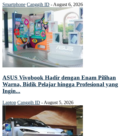
Smartphone
Canggih ID
-
August 6, 2026
ASUS Vivobook Hadir dengan Enam Pilihan
Warna, Bidik Pelajar hingga Profesional yang
Ingin...
Laptop
Canggih ID
-
August 5, 2026