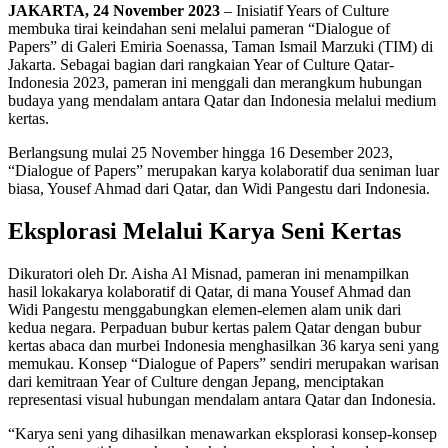
JAKARTA, 24 November 2023
– Inisiatif Years of Culture
membuka tirai keindahan seni melalui pameran “Dialogue of
Papers” di Galeri Emiria Soenassa, Taman Ismail Marzuki (TIM) di
Jakarta. Sebagai bagian dari rangkaian Year of Culture Qatar-
Indonesia 2023, pameran ini menggali dan merangkum hubungan
budaya yang mendalam antara Qatar dan Indonesia melalui medium
kertas.
Berlangsung mulai 25 November hingga 16 Desember 2023,
“Dialogue of Papers” merupakan karya kolaboratif dua seniman luar
biasa, Yousef Ahmad dari Qatar, dan Widi Pangestu dari Indonesia.
Eksplorasi Melalui Karya Seni Kertas
Dikuratori oleh Dr. Aisha Al Misnad, pameran ini menampilkan
hasil lokakarya kolaboratif di Qatar, di mana Yousef Ahmad dan
Widi Pangestu menggabungkan elemen-elemen alam unik dari
kedua negara. Perpaduan bubur kertas palem Qatar dengan bubur
kertas abaca dan murbei Indonesia menghasilkan 36 karya seni yang
memukau. Konsep “Dialogue of Papers” sendiri merupakan warisan
dari kemitraan Year of Culture dengan Jepang, menciptakan
representasi visual hubungan mendalam antara Qatar dan Indonesia.
“Karya seni yang dihasilkan menawarkan eksplorasi konsep-konsep