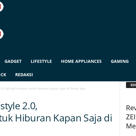
GADGET
LIFESTYLE
HOME APPLIANCES
GAMING
ICK
REDAKSI
EDI
.0, Paling Portable untuk Hiburan Kapan Saja di Mana Saja
tyle 2.0,
Rev
ntuk Hiburan Kapan Saja di
ZEI
Me