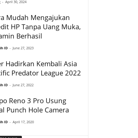
g
-
April 30, 2024
ra Mudah Mengajukan
edit HP Tanpa Uang Muka,
amin Berhasil
ih ID
-
June 27, 2023
r Hadirkan Kembali Asia
ific Predator League 2022
ih ID
-
June 27, 2022
po Reno 3 Pro Usung
al Punch Hole Camera
ih ID
-
April 17, 2020