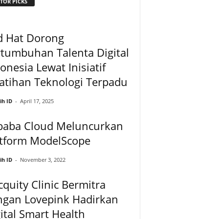
TOR PICKS
d Hat Dorong
tumbuhan Talenta Digital
onesia Lewat Inisiatif
atihan Teknologi Terpadu
ih ID
-
April 17, 2025
ibaba Cloud Meluncurkan
atform ModelScope
ih ID
-
November 3, 2022
quity Clinic Bermitra
ngan Lovepink Hadirkan
ital Smart Health