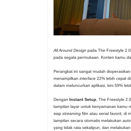
All Around Design
pada The Freestyle 2.
pada segala permukaan. Konten kamu dapa
Perangkat ini sangat mudah dioperasika
menampilkan
interface
22% lebih cepat d
dalam meluncurkan aplikasi, kini 59% leb
Dengan
Instant Setup
, The Freestyle 2
tampilan layar untuk kenyamanan kamu 
siap
streaming
film atau serial favorit, 
tampilan secara otomatis melakukan
auto
yang tidak rata sekalipun, dan melakuka