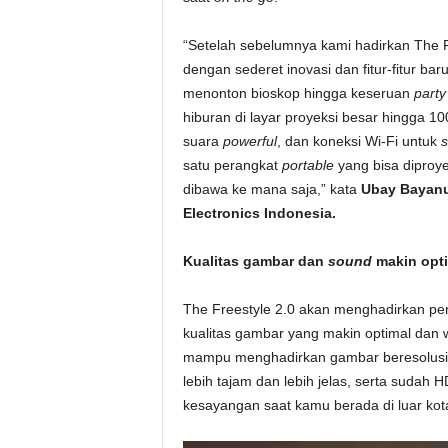
“Setelah sebelumnya kami hadirkan The Fr
dengan sederet inovasi dan fitur-fitur 
menonton bioskop hingga keseruan
party
hiburan di layar proyeksi besar hingga 10
suara
powerful
, dan koneksi Wi-Fi untuk
s
satu perangkat
portable
yang bisa diproy
dibawa ke mana saja,” kata
Ubay Bayanu
Electronics Indonesia.
Kualitas gambar dan
sound
makin opt
The Freestyle 2.0 akan menghadirkan pe
kualitas gambar yang makin optimal dan w
mampu menghadirkan gambar beresolusi F
lebih tajam dan lebih jelas, serta sudah
kesayangan saat kamu berada di luar kot