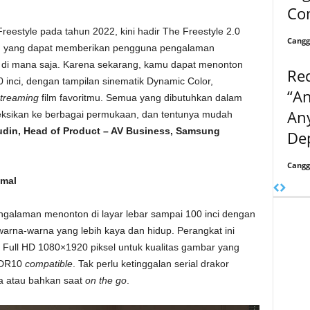
Co
eestyle pada tahun 2022, kini hadir The Freestyle 2.0
Cangg
baru yang dapat memberikan pengguna pengalaman
di mana saja. Karena sekarang, kamu dapat menonton
Re
0 inci, dengan tampilan sinematik Dynamic Color,
“An
treaming
film favoritmu. Semua yang dibutuhkan dalam
An
eksikan ke berbagai permukaan, dan tentunya mudah
din, Head of Product – AV Business, Samsung
De
Cangg
imal
ngalaman menonton di layar lebar sampai 100 inci dengan
arna-warna yang lebih kaya dan hidup. Perangkat ini
ull HD 1080×1920 piksel untuk kualitas gambar yang
 HDR10
compatible
. Tak perlu ketinggalan serial drakor
a atau bahkan saat
on the go
.