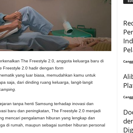
EDI
Re
Per
Ind
Pel
kenalkan The Freestyle 2.0, anggota keluarga baru di
Cangg
 Freestyle 2.0 hadir dengan
form
Al
nematik yang luar biasa, memudahkan kamu untuk
 saja, dari dinding ruang keluarga, langit-langit
Pl
camping
.
Cangg
gejaran tanpa henti Samsung terhadap inovasi dan
Doc
asi baru dan peningkatan, The Freestyle 2.0 menjadi
ng mencari pengalaman hiburan yang lengkap dan
de
ga di rumah, maupun sebagai sumber hiburan personal
Dig