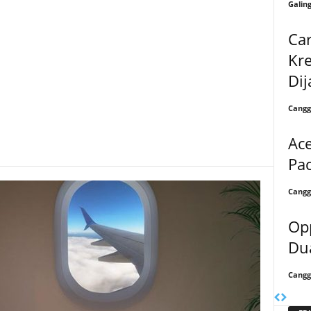
Galin
Ca
Kr
Dij
Cangg
Ace
Pac
Cangg
Op
Du
Cangg