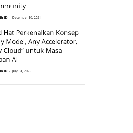
mmunity
ih ID
-
December 10, 2021
d Hat Perkenalkan Konsep
y Model, Any Accelerator,
y Cloud” untuk Masa
pan AI
ih ID
-
July 31, 2025