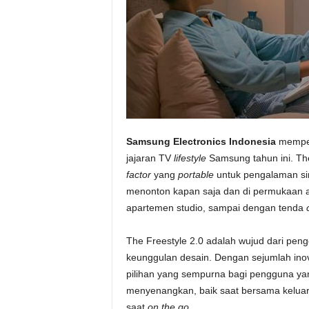
Samsung Electronics Indonesia
memper
jajaran TV
lifestyle
Samsung tahun ini. The
factor
yang
portable
untuk pengalaman si
menonton kapan saja dan di permukaan apa
apartemen studio, sampai dengan tenda
The Freestyle 2.0 adalah wujud dari pen
keunggulan desain. Dengan sejumlah inov
pilihan yang sempurna bagi pengguna ya
menyenangkan, baik saat bersama keluar
saat
on the go
.