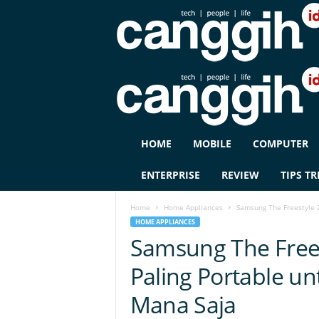
C
HOME
MOBILE
COMPUTER
A
N
ENTERPRISE
REVIEW
TIPS TR
G
G
Home
Home Appliances
Samsung The Freestyle 2
I
HOME APPLIANCES
H
Samsung The Frees
I
D
Paling Portable u
Mana Saja