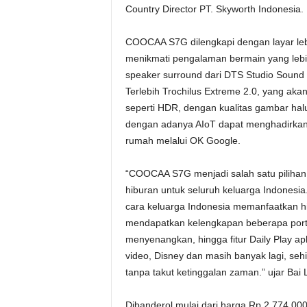
Country Director PT. Skyworth Indonesia.
COOCAA S7G dilengkapi dengan layar leb
menikmati pengalaman bermain yang lebih n
speaker surround dari DTS Studio Sound da
Terlebih Trochilus Extreme 2.0, yang ak
seperti HDR, dengan kualitas gambar halus
dengan adanya AIoT dapat menghadirka
rumah melalui OK Google.
“COOCAA S7G menjadi salah satu pilihan 
hiburan untuk seluruh keluarga Indonesi
cara keluarga Indonesia memanfaatkan hib
mendapatkan kelengkapan beberapa port
menyenangkan, hingga fitur Daily Play apli
video, Disney dan masih banyak lagi, sehi
tanpa takut ketinggalan zaman.” ujar Bai 
Dibanderol mulai dari harga Rp 2.774.00