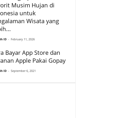
orit Musim Hujan di
donesia untuk
ngalaman Wisata yang
ih...
ih ID
-
February 11, 2026
a Bayar App Store dan
yanan Apple Pakai Gopay
ih ID
-
September 6, 2021