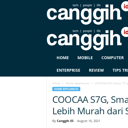
C
HOME
MOBILE
COMPUTER
A
N
ENTERPRISE
REVIEW
TIPS TR
G
G
Home
Home Appliances
COOCAA S7G, Smart TV y
I
HOME APPLIANCES
H
COOCAA S7G, Smar
I
D
Lebih Murah dari
By
Canggih ID
-
August 16, 2021