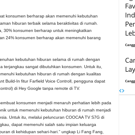
Fav
In
uat konsumen berharap akan memenuhi kebutuhan
Pe
man hiburan terbaik selama beraktivitas di rumah.
a, 30% konsumen berharap untuk meningkatkan
Leb
 dan 24% konsumen berharap akan memenuhi barang
Cangg
Car
enuhan kebutuhan hiburan selama di rumah dengan
 terjangkau sangat dibutuhkan konsumen. Untuk itu,
La
menuhi kebutuhan hiburan di rumah dengan kualitas
Cangg
t Build-In fitur Farfield Voice Controll, pengguna dapat
ontrol) di Hey Google tanpa remote di TV.
membuat konsumen menjadi menaruh perhatian lebih pada
onik untuk memenuhi kebutuhan hiburan di rumah menjadi
nesia. Untuk itu, melalui peluncuran COOCAA TV S7G di
ngkau, dapat memenuhi salah satu impian keluarga
ran di kehidupan sehari-hari.” ungkap Li Fang Fang,