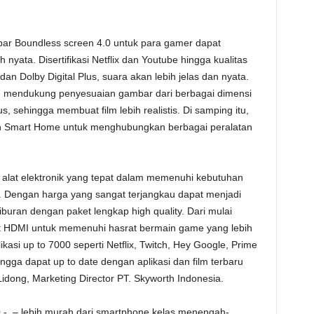
ar Boundless screen 4.0 untuk para gamer dapat
yata. Disertifikasi Netflix dan Youtube hingga kualitas
n Dolby Digital Plus, suara akan lebih jelas dan nyata.
an mendukung penyesuaian gambar dari berbagai dimensi
, sehingga membuat film lebih realistis. Di samping itu,
n Smart Home untuk menghubungkan berbagai peralatan
alat elektronik yang tepat dalam memenuhi kebutuhan
a. Dengan harga yang sangat terjangkau dapat menjadi
uran dengan paket lengkap high quality. Dari mulai
 HDMI untuk memenuhi hasrat bermain game yang lebih
kasi up to 7000 seperti Netflix, Twitch, Hey Google, Prime
ngga dapat up to date dengan aplikasi dan film terbaru
Lidong, Marketing Director PT. Skyworth Indonesia.
0,-, – lebih murah dari smartphone kelas menengah-