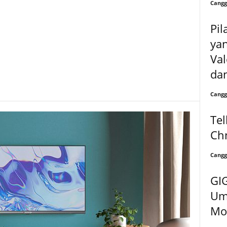
Cangg
Pil
ya
Val
da
Cangg
Te
Chn
Cangg
GI
Um
Mo