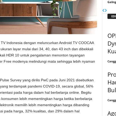
Galin
EDI
OP
Dy
 TV Indonesia dengan meluncurkan Android TV COOCAA
n ukuran layar mulai dari 34, 40, dan 43 inch dan dibekkali
Kua
ekali HDR 10 untuk pengalaman menonton tayangan
Cangg
icker Free modenya melindungi mata sehingga lebih nyaman
Pr
Pulse Survey yang dirilis PwC pada Juni 2021 disebutkan
Ha
 yang terdampak pandemi COVID-19, secara global, 56%
Bu
entasi pada harga dalam hal berbelanja online. Begitu
 konsumen lebih mementingkan harga ketika berbelanja
Cangg
lektronik memilih lebih mementingkan harga dibanding
si pada harga, 32% kualitas, dan 29% dalam hal
Ag