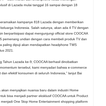
usif di Lazada mulai tanggal 16 sampai dengan 18
A meramaikan kampanye 818 Lazada dengan memberikan
keluarga Indonesia. Salah satunya, akan ada 4 TV dengan
 berpartisipasi dapat mengunjungi official store COOCAA
da 5 pemenang undian dengan cara membeli produk TV dan
nya paling dipuji akan mendapatkan headphone TWS
tus 2021.
ng Tahun Lazada ke-9, COOCAA berhasil dinobatkan
hat momentum tersebut, kami menyadari bahwa e-commerce
dan efektif konsumen di seluruh Indonesia,” lanjut Bai
 akan menyajikan nuansa baru dalam industri Home
ntuk bisa menjadi partner eksklusif COOCAA untuk Product
t menjadi One Stop Home Entertainment shopping platform