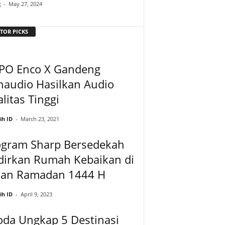
g
-
May 27, 2024
TOR PICKS
PO Enco X Gandeng
naudio Hasilkan Audio
litas Tinggi
ih ID
-
March 23, 2021
ogram Sharp Bersedekah
dirkan Rumah Kebaikan di
lan Ramadan 1444 H
ih ID
-
April 9, 2023
oda Ungkap 5 Destinasi