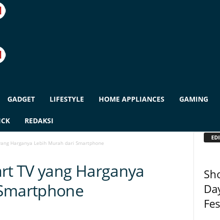
GADGET
LIFESTYLE
HOME APPLIANCES
GAMING
ICK
REDAKSI
EDI
ang Harganya Lebih Murah dari Smartphone
t TV yang Harganya
Sh
 Smartphone
Da
Fes