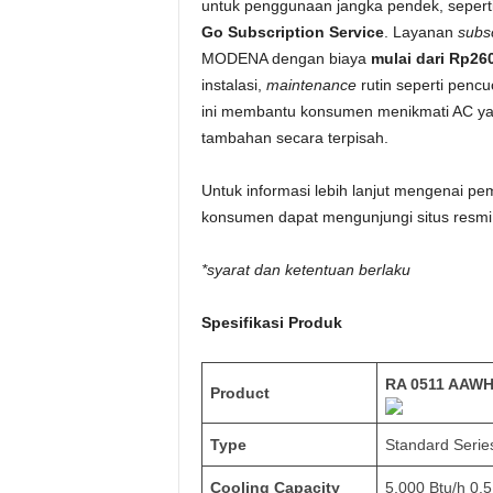
untuk penggunaan jangka pendek, seperti
Go Subscription Service
. Layanan
subs
MODENA dengan biaya
mulai dari Rp260
instalasi,
maintenance
rutin seperti penc
ini membantu konsumen menikmati AC yan
tambahan secara terpisah.
Untuk informasi lebih lanjut mengenai 
konsumen dapat mengunjungi situs resm
*syarat dan ketentuan berlaku
Spesifikasi Produk
RA 0511 AAW
Product
Type
Standard Serie
Cooling Capacity
5,000 Btu/h 0.