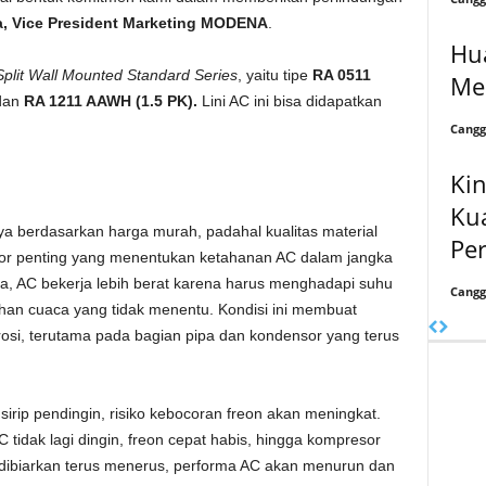
a, Vice President Marketing MODENA
.
Hu
Split Wall Mounted Standard Series
, yaitu tipe
RA 0511
Me
dan
RA 1211 AAWH (1.5 PK).
Lini AC ini bisa didapatkan
Cangg
Kin
Kua
 berdasarkan harga murah, padahal kualitas material
Pe
or penting yang menentukan ketahanan AC dalam jangka
sia, AC bekerja lebih berat karena harus menghadapi suhu
Cangg
han cuaca yang tidak menentu. Kondisi ini membuat
si, terutama pada bagian pipa dan kondensor yang terus
sirip pendingin, risiko kebocoran freon akan meningkat.
 tidak lagi dingin, freon cepat habis, hingga kompresor
a dibiarkan terus menerus, performa AC akan menurun dan