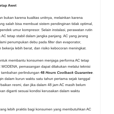
Tetap Awet
n bukan karena kualitas unitnya, melainkan karena
ang salah bisa membuat sistem pendinginan tidak optimal,
ndek umur kompresor. Selain instalasi, perawatan rutin
a AC tetap stabil dalam jangka panjang. AC yang jarang
galami penumpukan debu pada
filter
dan evaporator,
 bekerja lebih berat, dan risiko kebocoran meningkat.
untuk membantu konsumen menjaga performa AC tetap
 MODENA, pemasangan dapat dilakukan melalui teknisi
 tambahan perlindungan
48
Hours Coolback Guarantee
.
ingin dalam kurun waktu satu tahun pertama sejak tanggal
aikan resmi, dan jika dalam 48 jam AC masih belum
kan diganti sesuai kondisi kerusakan dalam waktu
yang lebih praktis bagi konsumen yang membutuhkan AC