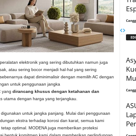
Esp
Cangg
EDI
Asy
peralatan elektronik yang sering dibutuhkan namun juga
Ku
sak, atau sering bocor menjadi hal-hal yang sering
Mul
ni sebenarnya dapat diminimalisir dengan memilih AC dengan
dungan untuk penggunaan jangka
Cangg
AC yang
dirancang khusus dengan ketahanan dan
as utama dengan harga yang terjangkau.
AS
La
igunakan untuk jangka panjang. Mulai dari penggunaan
indungan ekstra terhadap korosi dan karat, semua kami
Per
 tetap optimal. MODENA juga memberikan proteksi
gai bentuk komitmen kami dalam memberikan perlindungan
Cangg