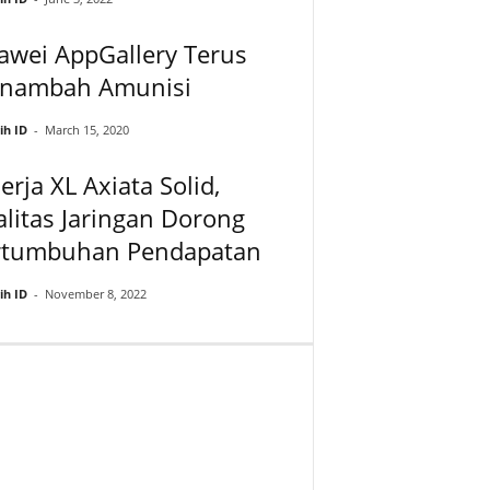
awei AppGallery Terus
nambah Amunisi
ih ID
-
March 15, 2020
erja XL Axiata Solid,
litas Jaringan Dorong
rtumbuhan Pendapatan
ih ID
-
November 8, 2022