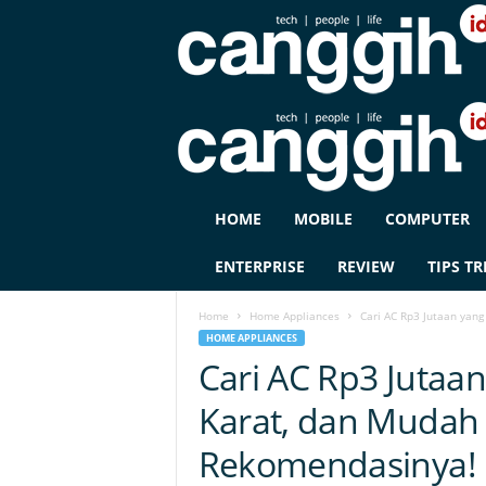
C
HOME
MOBILE
COMPUTER
A
N
ENTERPRISE
REVIEW
TIPS TR
G
G
Home
Home Appliances
Cari AC Rp3 Jutaan yang
I
HOME APPLIANCES
H
Cari AC Rp3 Jutaa
I
D
Karat, dan Mudah D
Rekomendasinya!