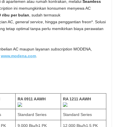
 di apartemen atau rumah kontrakan, melalui
Seamless
cription
ini memungkinkan konsumen menyewa AC
 ribu per bulan
, sudah termasuk
ucian AC,
general service
, hingga penggantian freon*. Solusi
g tetap optimal tanpa perlu memikirkan biaya perawatan
pembelian AC maupun layanan
subscription
MODENA,
i
www.modena.com
.
H
RA 0911 AAWH
RA 1211 AAWH
s
Standard Series
Standard Series
5 PK
9,000 Btu/h1 PK
12,000 Btu/h1.5 PK