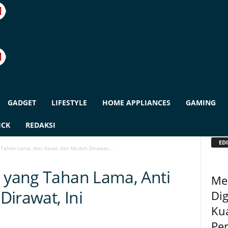
GADGET
LIFESTYLE
HOME APPLIANCES
GAMING
ICK
REDAKSI
EDI
 Tahan Lama, Anti Karat, dan Mudah Dirawat,...
n yang Tahan Lama, Anti
Me
irawat, Ini
Dig
Kua
Pe