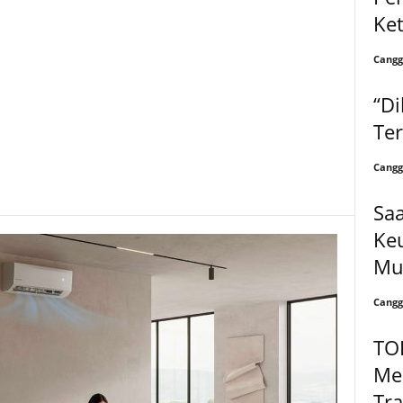
Ke
Cangg
“Di
Te
Cangg
Saa
Keu
Mul
Cangg
TO
Mel
Tra