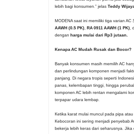
lebih bagi konsumen.” jelas
Teddy Wijay
MODENA saat ini memiliki tiga varian AC
AAWH (0.5 PK)
,
RA 0911 AAWH (1 PK)
, 
dengan
harga mulai dari Rp3 jutaan.
Kenapa AC Mudah Rusak dan Bocor?
Banyak konsumen masih memilih AC hanya
dan perlindungan komponen menjadi fakt
panjang. Di negara tropis seperti Indone
panas, kelembapan tinggi, hingga peruba
komponen AC lebih rentan mengalami koro
terpapar udara lembap.
Ketika karat mulai muncul pada pipa atau 
Kebocoran ini sering menjadi penyebab AC
bekerja lebih keras dari seharusnya. Jik