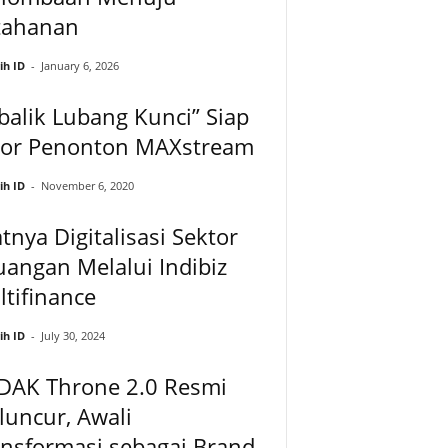
tahanan
ih ID
-
January 6, 2026
balik Lubang Kunci” Siap
ror Penonton MAXstream
ih ID
-
November 6, 2020
tnya Digitalisasi Sektor
angan Melalui Indibiz
tifinance
ih ID
-
July 30, 2024
DAK Throne 2.0 Resmi
uncur, Awali
nsformasi sebagai Brand