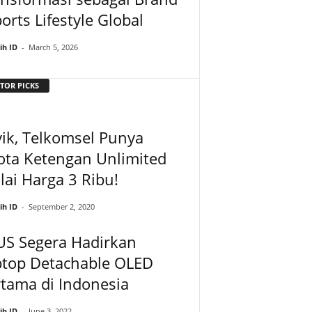
orts Lifestyle Global
ih ID
-
March 5, 2026
TOR PICKS
ik, Telkomsel Punya
ota Ketengan Unlimited
ai Harga 3 Ribu!
ih ID
-
September 2, 2020
US Segera Hadirkan
ptop Detachable OLED
tama di Indonesia
ih ID
-
June 3, 2022