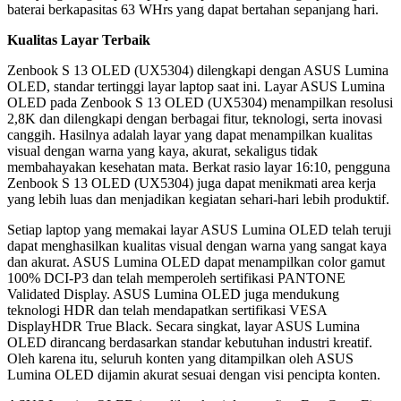
baterai berkapasitas 63 WHrs yang dapat bertahan sepanjang hari.
Kualitas Layar Terbaik
Zenbook S 13 OLED (UX5304) dilengkapi dengan ASUS Lumina
OLED, standar tertinggi layar laptop saat ini. Layar ASUS Lumina
OLED pada Zenbook S 13 OLED (UX5304) menampilkan resolusi
2,8K dan dilengkapi dengan berbagai fitur, teknologi, serta inovasi
canggih. Hasilnya adalah layar yang dapat menampilkan kualitas
visual dengan warna yang kaya, akurat, sekaligus tidak
membahayakan kesehatan mata. Berkat rasio layar 16:10, pengguna
Zenbook S 13 OLED (UX5304) juga dapat menikmati area kerja
yang lebih luas dan menjadikan kegiatan sehari-hari lebih produktif.
Setiap laptop yang memakai layar ASUS Lumina OLED telah teruji
dapat menghasilkan kualitas visual dengan warna yang sangat kaya
dan akurat. ASUS Lumina OLED dapat menampilkan color gamut
100% DCI-P3 dan telah memperoleh sertifikasi PANTONE
Validated Display. ASUS Lumina OLED juga mendukung
teknologi HDR dan telah mendapatkan sertifikasi VESA
DisplayHDR True Black. Secara singkat, layar ASUS Lumina
OLED dirancang berdasarkan standar kebutuhan industri kreatif.
Oleh karena itu, seluruh konten yang ditampilkan oleh ASUS
Lumina OLED dijamin akurat sesuai dengan visi pencipta konten.