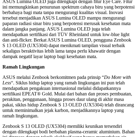
ASUS Lumina OLED juga dilengkapi dengan fitur Eye Care. Fitur
ini memungkinkan penurunan spektrum cahaya biru yang berpotensi
berbahaya bagi mata tanpa mengurangi kualitas visual. Inovasi
tersebut menjadikan ASUS Lumina OLED mampu mengurangi
paparan radiasi sinar biru yang berpotensi merusak kesehatan mata
dalam jangka panjang. ASUS Lumina OLED juga telah
mendapatkan sertifikasi dari TÜV Rheinland untuk low-blue light
dan anti-flicker. Berkat ASUS Lumina OLED, pengguna Zenbook
S 13 OLED (UX5304) dapat menikmati tampilan visual terbaik
sekaligus beraktivitas lebih lama tanpa perlu khawatir dengan
dampak negatif layar laptop bagi kesehatan mata.
Ramah Lingkungan
ASUS melalui Zenbook berkomitmen pada prinsip “
Do More with
Less
“. Siklus hidup laptop yang ramah lingkungan ini pun telah
mendapatkan pengakuan internasional melalui didapatkannya
sertifikasi EPEAT® Gold. Mulai dari bahan dan proses pembuatan,
perakitan, penggunaan, hingga proses daur ulang di akhir masa
pakai, siklus hidup Zenbook S 13 OLED (UX5304) telah dirancang
untuk meminimalkan jejak karbon, menjadikannya laptop yang
ramah lingkungan.
Zenbook S 13 OLED (UX5304) memiliki keunikan tersendiri
dengan dilengkapi bodi berbahan plasma-ceramic aluminium. Bahan