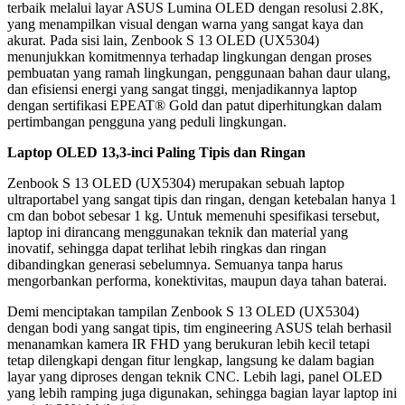
terbaik melalui layar ASUS Lumina OLED dengan resolusi 2.8K,
yang menampilkan visual dengan warna yang sangat kaya dan
akurat. Pada sisi lain, Zenbook S 13 OLED (UX5304)
menunjukkan komitmennya terhadap lingkungan dengan proses
pembuatan yang ramah lingkungan, penggunaan bahan daur ulang,
dan efisiensi energi yang sangat tinggi, menjadikannya laptop
dengan sertifikasi EPEAT® Gold dan patut diperhitungkan dalam
pertimbangan pengguna yang peduli lingkungan.
Laptop OLED 13,3-inci Paling Tipis dan Ringan
Zenbook S 13 OLED (UX5304) merupakan sebuah laptop
ultraportabel yang sangat tipis dan ringan, dengan ketebalan hanya 1
cm dan bobot sebesar 1 kg. Untuk memenuhi spesifikasi tersebut,
laptop ini dirancang menggunakan teknik dan material yang
inovatif, sehingga dapat terlihat lebih ringkas dan ringan
dibandingkan generasi sebelumnya. Semuanya tanpa harus
mengorbankan performa, konektivitas, maupun daya tahan baterai.
Demi menciptakan tampilan Zenbook S 13 OLED (UX5304)
dengan bodi yang sangat tipis, tim engineering ASUS telah berhasil
menanamkan kamera IR FHD yang berukuran lebih kecil tetapi
tetap dilengkapi dengan fitur lengkap, langsung ke dalam bagian
layar yang diproses dengan teknik CNC. Lebih lagi, panel OLED
yang lebih ramping juga digunakan, sehingga bagian layar laptop ini