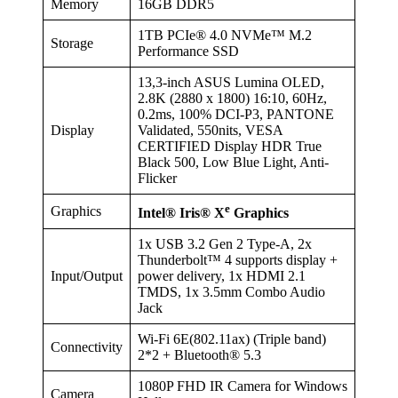
Memory
16GB DDR5
1TB PCIe® 4.0 NVMe™ M.2
Storage
Performance SSD
13,3-inch ASUS Lumina OLED,
2.8K (2880 x 1800) 16:10, 60Hz,
0.2ms, 100% DCI-P3, PANTONE
Display
Validated, 550nits, VESA
CERTIFIED Display HDR True
Black 500, Low Blue Light, Anti-
Flicker
e
Graphics
Intel® Iris® X
Graphics
1x USB 3.2 Gen 2 Type-A, 2x
Thunderbolt™ 4 supports display +
Input/Output
power delivery, 1x HDMI 2.1
TMDS, 1x 3.5mm Combo Audio
Jack
Wi-Fi 6E(802.11ax) (Triple band)
Connectivity
2*2 + Bluetooth® 5.3
1080P FHD IR Camera for Windows
Camera