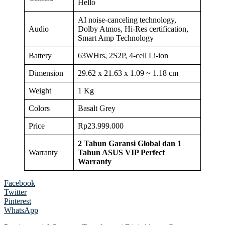
Hello
AI noise-canceling technology,
Audio
Dolby Atmos, Hi-Res certification,
Smart Amp Technology
Battery
63WHrs, 2S2P, 4-cell Li-ion
Dimension
29.62 x 21.63 x 1.09 ~ 1.18 cm
Weight
1 Kg
Colors
Basalt Grey
Price
Rp23.999.000
2
T
ahun
G
aransi
G
lobal
dan 1
Warranty
Tahun ASUS VIP Perfect
Warranty
Facebook
Twitter
Pinterest
WhatsApp