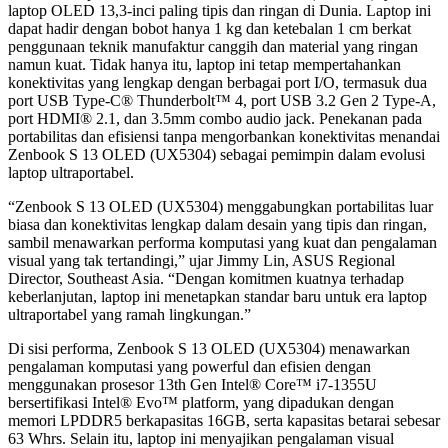
laptop OLED 13,3-inci paling tipis dan ringan di Dunia. Laptop ini
dapat hadir dengan bobot hanya 1 kg dan ketebalan 1 cm berkat
penggunaan teknik manufaktur canggih dan material yang ringan
namun kuat. Tidak hanya itu, laptop ini tetap mempertahankan
konektivitas yang lengkap dengan berbagai port I/O, termasuk dua
port USB Type-C® Thunderbolt™ 4, port USB 3.2 Gen 2 Type-A,
port HDMI® 2.1, dan 3.5mm combo audio jack. Penekanan pada
portabilitas dan efisiensi tanpa mengorbankan konektivitas menandai
Zenbook S 13 OLED (UX5304) sebagai pemimpin dalam evolusi
laptop ultraportabel.
“Zenbook S 13 OLED (UX5304) menggabungkan portabilitas luar
biasa dan konektivitas lengkap dalam desain yang tipis dan ringan,
sambil menawarkan performa komputasi yang kuat dan pengalaman
visual yang tak tertandingi,” ujar Jimmy Lin, ASUS Regional
Director, Southeast Asia. “Dengan komitmen kuatnya terhadap
keberlanjutan, laptop ini menetapkan standar baru untuk era laptop
ultraportabel yang ramah lingkungan.”
Di sisi performa, Zenbook S 13 OLED (UX5304) menawarkan
pengalaman komputasi yang powerful dan efisien dengan
menggunakan prosesor 13th Gen Intel® Core™ i7-1355U
bersertifikasi Intel® Evo™ platform, yang dipadukan dengan
memori LPDDR5 berkapasitas 16GB, serta kapasitas betarai sebesar
63 Whrs. Selain itu, laptop ini menyajikan pengalaman visual