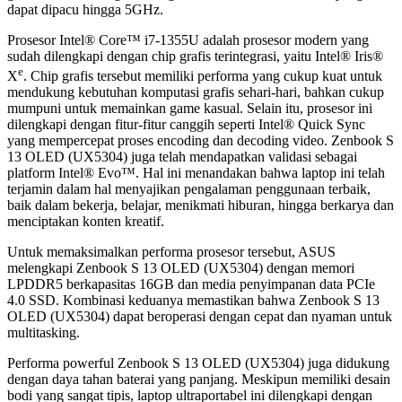
dapat dipacu hingga 5GHz.
Prosesor Intel® Core™ i7-1355U adalah prosesor modern yang
sudah dilengkapi dengan chip grafis terintegrasi, yaitu Intel® Iris®
e
X
. Chip grafis tersebut memiliki performa yang cukup kuat untuk
mendukung kebutuhan komputasi grafis sehari-hari, bahkan cukup
mumpuni untuk memainkan game kasual. Selain itu, prosesor ini
dilengkapi dengan fitur-fitur canggih seperti Intel® Quick Sync
yang mempercepat proses encoding dan decoding video. Zenbook S
13 OLED (UX5304) juga telah mendapatkan validasi sebagai
platform Intel® Evo™. Hal ini menandakan bahwa laptop ini telah
terjamin dalam hal menyajikan pengalaman penggunaan terbaik,
baik dalam bekerja, belajar, menikmati hiburan, hingga berkarya dan
menciptakan konten kreatif.
Untuk memaksimalkan performa prosesor tersebut, ASUS
melengkapi Zenbook S 13 OLED (UX5304) dengan memori
LPDDR5 berkapasitas 16GB dan media penyimpanan data PCIe
4.0 SSD. Kombinasi keduanya memastikan bahwa Zenbook S 13
OLED (UX5304) dapat beroperasi dengan cepat dan nyaman untuk
multitasking.
Performa powerful Zenbook S 13 OLED (UX5304) juga didukung
dengan daya tahan baterai yang panjang. Meskipun memiliki desain
bodi yang sangat tipis, laptop ultraportabel ini dilengkapi dengan