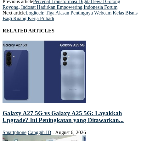
Previous article
Percepat Transformasi Digital lewat Gotong
Royong, Indosat Hadirkan Empowering Indonesia Forum
Next article
Logitech: Tiga Alasan Pentingnya Webcam Kelas Bisnis
Bagi Ruang Kerja Pribadi
RELATED ARTICLES
Galaxy A27 5G vs Galaxy A25 5G: Layakkah
Upgrade? Ini Peningkatan yang Ditawarkan...
Smartphone
Canggih ID
-
August 6, 2026