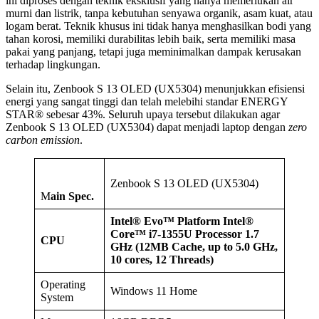
ini diproses dengan teknik eksklusif yang hanya memerlukan air
murni dan listrik, tanpa kebutuhan senyawa organik, asam kuat, atau
logam berat. Teknik khusus ini tidak hanya menghasilkan bodi yang
tahan korosi, memiliki durabilitas lebih baik, serta memiliki masa
pakai yang panjang, tetapi juga meminimalkan dampak kerusakan
terhadap lingkungan.
Selain itu, Zenbook S 13 OLED (UX5304) menunjukkan efisiensi
energi yang sangat tinggi dan telah melebihi standar ENERGY
STAR® sebesar 43%. Seluruh upaya tersebut dilakukan agar
Zenbook S 13 OLED (UX5304) dapat menjadi laptop dengan
zero
carbon emission
.
Zenbook S 13 OLED (UX5304)
M
ain Spec.
Intel® Evo™ Platform
Intel®
Core™ i7-1355U Processor 1.7
CPU
GHz (12MB Cache, up to 5.0 GHz,
10 cores, 12 Threads)
Operating
Windows 11 Home
System