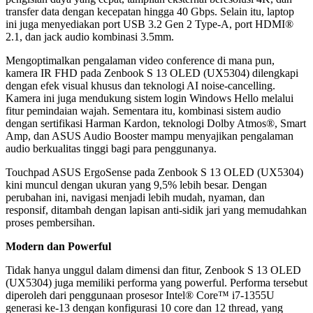
transfer data dengan kecepatan hingga 40 Gbps. Selain itu, laptop
ini juga menyediakan port USB 3.2 Gen 2 Type-A, port HDMI®
2.1, dan jack audio kombinasi 3.5mm.
Mengoptimalkan pengalaman video conference di mana pun,
kamera IR FHD pada Zenbook S 13 OLED (UX5304) dilengkapi
dengan efek visual khusus dan teknologi AI noise-cancelling.
Kamera ini juga mendukung sistem login Windows Hello melalui
fitur pemindaian wajah. Sementara itu, kombinasi sistem audio
dengan sertifikasi Harman Kardon, teknologi Dolby Atmos®, Smart
Amp, dan ASUS Audio Booster mampu menyajikan pengalaman
audio berkualitas tinggi bagi para penggunanya.
Touchpad ASUS ErgoSense pada Zenbook S 13 OLED (UX5304)
kini muncul dengan ukuran yang 9,5% lebih besar. Dengan
perubahan ini, navigasi menjadi lebih mudah, nyaman, dan
responsif, ditambah dengan lapisan anti-sidik jari yang memudahkan
proses pembersihan.
Modern dan Powerful
Tidak hanya unggul dalam dimensi dan fitur, Zenbook S 13 OLED
(UX5304) juga memiliki performa yang powerful. Performa tersebut
diperoleh dari penggunaan prosesor Intel® Core™ i7-1355U
generasi ke-13 dengan konfigurasi 10 core dan 12 thread, yang