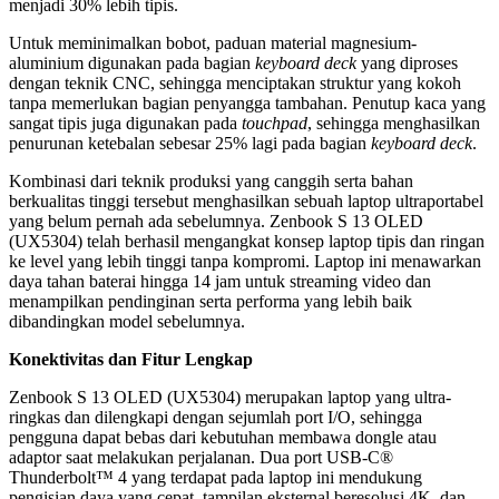
menjadi 30% lebih tipis.
Untuk meminimalkan bobot, paduan material magnesium-
aluminium digunakan pada bagian
keyboard deck
yang diproses
dengan teknik CNC, sehingga menciptakan struktur yang kokoh
tanpa memerlukan bagian penyangga tambahan. Penutup kaca yang
sangat tipis juga digunakan pada
touchpad
, sehingga menghasilkan
penurunan ketebalan sebesar 25% lagi pada bagian
keyboard deck
.
Kombinasi dari teknik produksi yang canggih serta bahan
berkualitas tinggi tersebut menghasilkan sebuah laptop ultraportabel
yang belum pernah ada sebelumnya. Zenbook S 13 OLED
(UX5304) telah berhasil mengangkat konsep laptop tipis dan ringan
ke level yang lebih tinggi tanpa kompromi. Laptop ini menawarkan
daya tahan baterai hingga 14 jam untuk streaming video dan
menampilkan pendinginan serta performa yang lebih baik
dibandingkan model sebelumnya.
Konektivitas dan Fitur Lengkap
Zenbook S 13 OLED (UX5304) merupakan laptop yang ultra-
ringkas dan dilengkapi dengan sejumlah port I/O, sehingga
pengguna dapat bebas dari kebutuhan membawa dongle atau
adaptor saat melakukan perjalanan. Dua port USB-C®
Thunderbolt™ 4 yang terdapat pada laptop ini mendukung
pengisian daya yang cepat, tampilan eksternal beresolusi 4K, dan