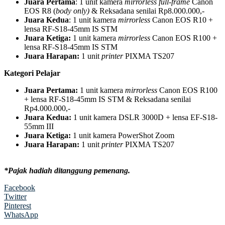
Juara Pertama
: 1 unit kamera
mirrorless full-frame
Canon
EOS R8 (
body only)
& Reksadana senilai Rp8.000.000,-
Juara Kedua
: 1 unit kamera
mirrorless
Canon EOS R10 +
lensa RF-S18-45mm IS STM
Juara Ketiga:
1 unit kamera
mirrorless
Canon EOS R100 +
lensa RF-S18-45mm IS STM
Juara Harapan:
1 unit
printer
PIXMA TS207
Kategori Pelajar
Juara Pertama:
1 unit kamera
mirrorless
Canon EOS R100
+ lensa RF-S18-45mm IS STM & Reksadana senilai
Rp4.000.000,-
Juara Kedua:
1 unit kamera DSLR 3000D + lensa EF-S18-
55mm III
Juara Ketiga:
1 unit kamera PowerShot Zoom
Juara Harapan:
1 unit
printer
PIXMA TS207
*Pajak hadiah ditanggung pemenang.
Facebook
Twitter
Pinterest
WhatsApp