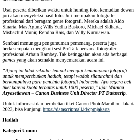
Usai peserta diberikan waktu untuk hunting foto, kemudian dewan
juri akan menyeleksi hasil foto. Juri merupakan fotografer
profesional dari beragam genre fotografi. Mereka adalah Aldo
Sinarta, Mas Agung Wilis Yudha Baskoro, Michael Sidharta,
Misbachul Munir, Rendha Rais, dan Willy Kurniawan.
Sembari menunggu pengumuman pemenang, peserta juga
berkesempatan mengikuti sesi ProTalk bersama fotografer
profesional Arbain Rambey. Tak ketinggalan akan ada berbagai
games
yang akan semakin menyemarakan acara ini.
“Ajang ini tidak sekadar tempat menguji kemampuan fotografi
untuk memperebutkan hadiah, tetapi wadah silaturahmi dan
berkumpulnya para pencinta fotografi Indonesia. Ayo segera beli
tiket karena kuota terbatas untuk 1000 peserta,” ujar
Monica
Aryasetiawan – Canon Business Unit Director PT Datascrip.
Untuk informasi dan pembelian tiket Canon PhotoMarathon Jakarta
2023, bisa kunjungi
https://datascripmall.id/cpmjakarta
Hadiah
Kategori Umum