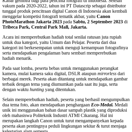
Kabar gembira bagi para pencinta fotografi di Indonesia. Setelah
vakum pada 2020-2022, tahun ini PT Datascrip sebagai distributor
tunggal produk pencitraan digital Canon di Indonesia akan kembali
menggelar kompetisi fotografi tematik akbar, yaitu
Canon
PhotoMarathon Jakarta 2023
pada
Sabtu, 2 September 2023
di
Tribeca Park, Central Park Mall, Jakarta.
Acara ini memperebutkan hadiah total senilai ratusan juta rupiah
untuk dua kategori, yaitu Umum dan Pelajar. Peserta dari dua
kategori ini berkesempatan untuk menguji kemampuan fotografinya
serta mendapatkan pengalaman baru sembari memperebutkan
hadiah menarik.
Pada saat lomba, peserta bebas untuk menggunakan perangkat
kamera, mulai kamera saku digital, DSLR ataupun
mirrorless
dari
berbagai merek. Peserta akan ditantang untuk mendapatkan gambar
terbaik dengan tema yang diumumkan pada saat itu juga, serta
dengan waktu
hunting
yang ditentukan.
Selain memperebutkan hadiah, peserta yang berhasil mengumpulkan
dua tema foto, akan mendapatkan penghargaan
Eco-Medal.
Medali
unik ini menggunakan bahan dasar sampah plastik yang diproduksi
oleh mahasiswa Politeknik Industri ATMI Cikarang. Hal ini
merupakan langkah Canon untuk turut mengampanyekan kepada
peserta akan pentingnya peduli lingkungan sekitar & turut menjaga
kelestarian alam semesta.