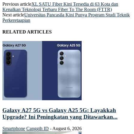
Previous article
XL SATU Fiber Kini Tersedia di 63 Kota dan
Kenalkan Teknologi Terbaru Fiber To The Room (FTTR)
Next article
Universitas Pancasila Kini Punya Program Studi Teknik
Perkeretaapian
RELATED ARTICLES
Galaxy A27 5G vs Galaxy A25 5G: Layakkah
Upgrade? Ini Peningkatan yang Ditawarkan...
Smartphone
Canggih ID
-
August 6, 2026