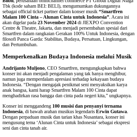
Blibli
, perusahaan omnichannel commerce PT Global Digital Niaga
Tbk (kode saham BEI: BELI), mengumumkan dukungannya
sebagai official ticket partner dalam konser musik
“Smartfren
Malam 100 Cinta – Alunan Cinta untuk Indonesia”
. Acara ini
akan digelar pada
23 November 2024
di JIEXPO Convention
Centre & Theatre, Jakarta, dan menjadi persembahan spesial dari
Smartfren dalam rangkaian Gerakan 100% Untuk Indonesia, dengan
filosofi Panca Garda: Stabilitas, Budaya, Persatuan, Lingkungan,
dan Pertumbuhan.
Memperkenalkan Budaya Indonesia melalui Musik
Andrijanto Muljono
, CEO Smartfren, mengungkapkan bahwa
konser ini akan menjadi pengalaman yang tak hanya menghibur,
namun juga memperdalam apresiasi terhadap kekayaan budaya
Indonesia. “Dengan mengajak penikmat seni menyaksikan karya
anak bangsa, kami harap Smartfren Malam 100 Cinta dapat
menghadirkan rasa bangga dan cinta pada negeri kita,” ungkapnya.
Konser ini menggandeng
100 musisi dan penyanyi ternama
Indonesia
, di bawah arahan musikus legendaris
Erwin Gutawa
.
Dengan perpaduan musik dan tarian khas Nusantara, konser ini
mengusung tema ‘Alunan Cinta untuk Indonesia’ sebagai ekspresi
seni dan cinta tanah air.