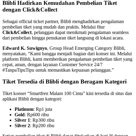
Blibli Hadirkan Kemudahan Pembelian Tiket
dengan Click&Collect
Sebagai official ticket partner, Blibli menghadirkan pengalaman
pembelian tiket yang mudah dan praktis. Melalui fitur
Click&Collect
, pelanggan dapat menikmati pengalaman seamless
dari pembelian hingga penukaran tiket langsung di lokasi acara.
Edward K. Suwignyo
, Group Head Emerging Category Blibli,
menyatakan, “Kami bangga menjadi bagian dari konser ini. Melalui
platform Blibli, kami memberikan pengalaman pembelian tiket yang
cepat, aman, dengan layanan Customer Service 24/7
#TanpaTipuTipu untuk memastikan kepuasan pelanggan.”
Tiket Tersedia di Blibli dengan Beragam Kategori
Tiket konser “Smartfren Malam 100 Cinta” kini tersedia di situs dan
aplikasi Blibli dengan kategori:
Platinum
: Rp1 juta
Gold
: Rp600 ribu
Silver 1
: Rp300 ribu
Silver 2
: Rp200 ribu
Setiap pembelian tiket di Blibli dapat ditukarkan di hari-H dengan