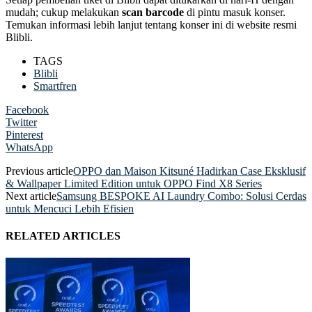
mudah; cukup melakukan
scan barcode
di pintu masuk konser.
Temukan informasi lebih lanjut tentang konser ini di website resmi
Blibli.
TAGS
Blibli
Smartfren
Facebook
Twitter
Pinterest
WhatsApp
Previous article
OPPO dan Maison Kitsuné Hadirkan Case Eksklusif
& Wallpaper Limited Edition untuk OPPO Find X8 Series
Next article
Samsung BESPOKE AI Laundry Combo: Solusi Cerdas
untuk Mencuci Lebih Efisien
RELATED ARTICLES