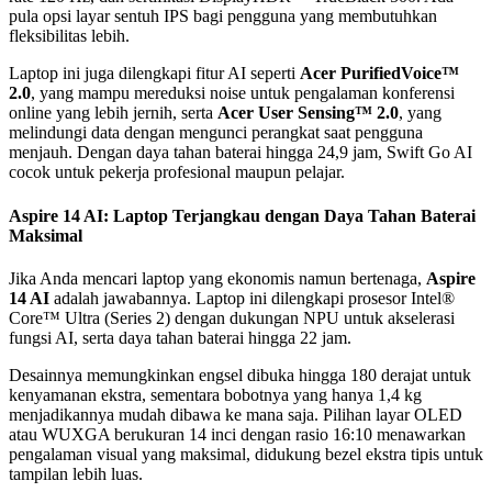
pula opsi layar sentuh IPS bagi pengguna yang membutuhkan
fleksibilitas lebih.
Laptop ini juga dilengkapi fitur AI seperti
Acer PurifiedVoice™
2.0
, yang mampu mereduksi noise untuk pengalaman konferensi
online yang lebih jernih, serta
Acer User Sensing™ 2.0
, yang
melindungi data dengan mengunci perangkat saat pengguna
menjauh. Dengan daya tahan baterai hingga 24,9 jam, Swift Go AI
cocok untuk pekerja profesional maupun pelajar.
Aspire 14 AI: Laptop Terjangkau dengan Daya Tahan Baterai
Maksimal
Jika Anda mencari laptop yang ekonomis namun bertenaga,
Aspire
14 AI
adalah jawabannya. Laptop ini dilengkapi prosesor Intel®
Core™ Ultra (Series 2) dengan dukungan NPU untuk akselerasi
fungsi AI, serta daya tahan baterai hingga 22 jam.
Desainnya memungkinkan engsel dibuka hingga 180 derajat untuk
kenyamanan ekstra, sementara bobotnya yang hanya 1,4 kg
menjadikannya mudah dibawa ke mana saja. Pilihan layar OLED
atau WUXGA berukuran 14 inci dengan rasio 16:10 menawarkan
pengalaman visual yang maksimal, didukung bezel ekstra tipis untuk
tampilan lebih luas.