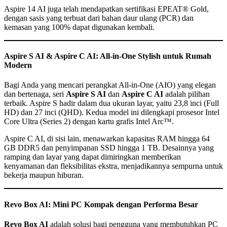
Aspire 14 AI juga telah mendapatkan sertifikasi EPEAT® Gold,
dengan sasis yang terbuat dari bahan daur ulang (PCR) dan
kemasan yang 100% dapat digunakan kembali.
Aspire S AI & Aspire C AI: All-in-One Stylish untuk Rumah
Modern
Bagi Anda yang mencari perangkat All-in-One (AIO) yang elegan
dan bertenaga, seri
Aspire S AI
dan
Aspire C AI
adalah pilihan
terbaik. Aspire S hadir dalam dua ukuran layar, yaitu 23,8 inci (Full
HD) dan 27 inci (QHD). Kedua model ini dilengkapi prosesor Intel
Core Ultra (Series 2) dengan kartu grafis Intel Arc™.
Aspire C AI, di sisi lain, menawarkan kapasitas RAM hingga 64
GB DDR5 dan penyimpanan SSD hingga 1 TB. Desainnya yang
ramping dan layar yang dapat dimiringkan memberikan
kenyamanan dan fleksibilitas ekstra, menjadikannya sempurna untuk
bekerja maupun hiburan.
Revo Box AI: Mini PC Kompak dengan Performa Besar
Revo Box AI
adalah solusi bagi pengguna yang membutuhkan PC