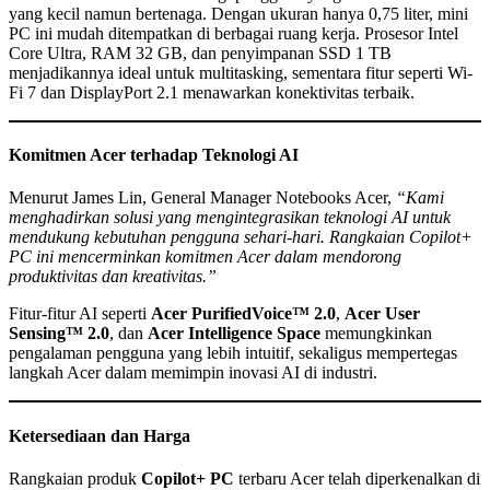
yang kecil namun bertenaga. Dengan ukuran hanya 0,75 liter, mini
PC ini mudah ditempatkan di berbagai ruang kerja. Prosesor Intel
Core Ultra, RAM 32 GB, dan penyimpanan SSD 1 TB
menjadikannya ideal untuk multitasking, sementara fitur seperti Wi-
Fi 7 dan DisplayPort 2.1 menawarkan konektivitas terbaik.
Komitmen Acer terhadap Teknologi AI
Menurut James Lin, General Manager Notebooks Acer,
“Kami
menghadirkan solusi yang mengintegrasikan teknologi AI untuk
mendukung kebutuhan pengguna sehari-hari. Rangkaian Copilot+
PC ini mencerminkan komitmen Acer dalam mendorong
produktivitas dan kreativitas.”
Fitur-fitur AI seperti
Acer PurifiedVoice™ 2.0
,
Acer User
Sensing™ 2.0
, dan
Acer Intelligence Space
memungkinkan
pengalaman pengguna yang lebih intuitif, sekaligus mempertegas
langkah Acer dalam memimpin inovasi AI di industri.
Ketersediaan dan Harga
Rangkaian produk
Copilot+ PC
terbaru Acer telah diperkenalkan di