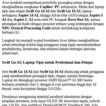
Acer kembali memperkuat portofolio perangkat pintar dengan
menghadirkan rangkaian
Copilot+ PC
terbarunya. Mulai dari laptop
tipis dan ringan
Swift Go 14 AI
dan
Swift Go 16 AI
, laptop
serbaguna
Aspire 14 AI
, hingga All-in-One (AIO) elegan
Aspire S
AI
dan
Aspire C AI
serta mini PC kompak
Revo Box AI
, semua
perangkat ini hadir dengan prosesor terbaru yang terintegrasi dengan
NPU (Neural Processing Unit)
untuk mendukung komputasi
berbasis AI.
Langkah ini menjadi wujud komitmen Acer dalam menghadirkan
solusi teknologi terkini bagi pengguna yang ingin memaksimalkan
produktivitas, kreativitas, dan efisiensi dalam berbagai aktivitas
sehari-hari.
Swift Go AI: Laptop Tipis untuk Profesional dan Pelajar
Seri
Swift Go 14 AI
dan
Swift Go 16 AI
dirancang untuk pengguna
yang membutuhkan perangkat tipis, ringan, namun bertenaga.
Laptop ini dilengkapi prosesor AMD Ryzen™ AI 300 Series
berbasis arsitektur Zen 5, dengan 8 core performa tinggi dan 16
thread, serta kecepatan hingga 5.0 GHz.
Desainnya mengusung material anodized aluminium dengan
tampilan premium, serta layar OLED 3K beresolusi tajam, refresh
rate 120 Hz, dan sertifikasi DisplayHDR™ TrueBlack 500. Ada