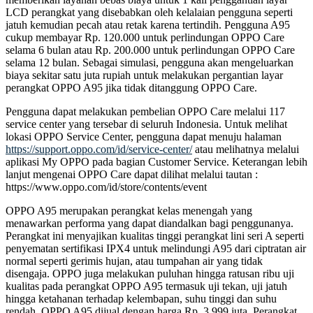
LCD perangkat yang disebabkan oleh kelalaian pengguna seperti
jatuh kemudian pecah atau retak karena tertindih. Pengguna A95
cukup membayar Rp. 120.000 untuk perlindungan OPPO Care
selama 6 bulan atau Rp. 200.000 untuk perlindungan OPPO Care
selama 12 bulan. Sebagai simulasi, pengguna akan mengeluarkan
biaya sekitar satu juta rupiah untuk melakukan pergantian layar
perangkat OPPO A95 jika tidak ditanggung OPPO Care.
Pengguna dapat melakukan pembelian OPPO Care melalui 117
service center yang tersebar di seluruh Indonesia. Untuk melihat
lokasi OPPO Service Center, pengguna dapat menuju halaman
https://support.oppo.com/id/service-center/
atau melihatnya melalui
aplikasi My OPPO pada bagian Customer Service. Keterangan lebih
lanjut mengenai OPPO Care dapat dilihat melalui tautan :
https://www.oppo.com/id/store/contents/event
OPPO A95 merupakan perangkat kelas menengah yang
menawarkan performa yang dapat diandalkan bagi penggunanya.
Perangkat ini menyajikan kualitas tinggi perangkat lini seri A seperti
penyematan sertifikasi IPX4 untuk melindungi A95 dari ciptratan air
normal seperti gerimis hujan, atau tumpahan air yang tidak
disengaja. OPPO juga melakukan puluhan hingga ratusan ribu uji
kualitas pada perangkat OPPO A95 termasuk uji tekan, uji jatuh
hingga ketahanan terhadap kelembapan, suhu tinggi dan suhu
rendah. OPPO A95 dijual dengan harga Rp. 3.999 juta. Perangkat