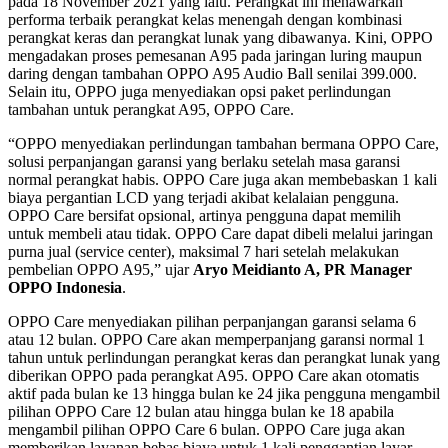
pada 18 November 2021 yang lalu. Perangkat ini menawarkan
performa terbaik perangkat kelas menengah dengan kombinasi
perangkat keras dan perangkat lunak yang dibawanya. Kini, OPPO
mengadakan proses pemesanan A95 pada jaringan luring maupun
daring dengan tambahan OPPO A95 Audio Ball senilai 399.000.
Selain itu, OPPO juga menyediakan opsi paket perlindungan
tambahan untuk perangkat A95, OPPO Care.
“OPPO menyediakan perlindungan tambahan bermana OPPO Care,
solusi perpanjangan garansi yang berlaku setelah masa garansi
normal perangkat habis. OPPO Care juga akan membebaskan 1 kali
biaya pergantian LCD yang terjadi akibat kelalaian pengguna.
OPPO Care bersifat opsional, artinya pengguna dapat memilih
untuk membeli atau tidak. OPPO Care dapat dibeli melalui jaringan
purna jual (service center), maksimal 7 hari setelah melakukan
pembelian OPPO A95,” ujar
Aryo Meidianto A, PR Manager
OPPO Indonesia
.
OPPO Care menyediakan pilihan perpanjangan garansi selama 6
atau 12 bulan. OPPO Care akan memperpanjang garansi normal 1
tahun untuk perlindungan perangkat keras dan perangkat lunak yang
diberikan OPPO pada perangkat A95. OPPO Care akan otomatis
aktif pada bulan ke 13 hingga bulan ke 24 jika pengguna mengambil
pilihan OPPO Care 12 bulan atau hingga bulan ke 18 apabila
mengambil pilihan OPPO Care 6 bulan. OPPO Care juga akan
memberikan layanan bebas biaya untuk 1 kali penggantian layar