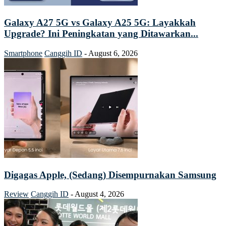
Galaxy A27 5G vs Galaxy A25 5G: Layakkah
Upgrade? Ini Peningkatan yang Ditawarkan...
Smartphone
Canggih ID
-
August 6, 2026
Digagas Apple, (Sedang) Disempurnakan Samsung
Review
Canggih ID
-
August 4, 2026