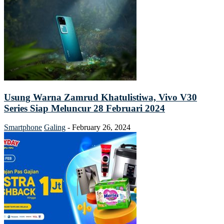
Usung Warna Zamrud Khatulistiwa, Vivo V30
Series Siap Meluncur 28 Februari 2024
Smartphone
Galing
-
February 26, 2024