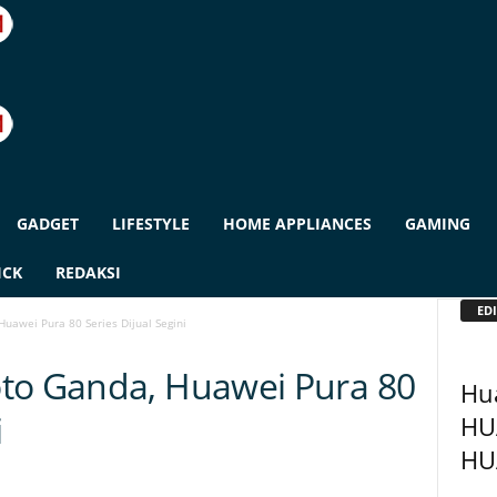
GADGET
LIFESTYLE
HOME APPLIANCES
GAMING
ICK
REDAKSI
EDI
uawei Pura 80 Series Dijual Segini
to Ganda, Huawei Pura 80
Hu
i
HU
HU