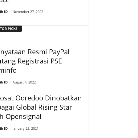
ih ID
-
November 27, 2022
TOR PICKS
rnyataan Resmi PayPal
tang Registrasi PSE
minfo
ih ID
-
August 4, 2022
dosat Ooredoo Dinobatkan
agai Global Rising Star
eh Opensignal
ih ID
-
January 22, 2021