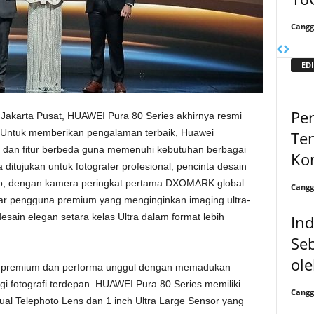
Cangg
EDI
Pe
 Jakarta Pusat, HUAWEI Pura 80 Series akhirnya resmi
9). Untuk memberikan pengalaman terbaik, Huawei
Ten
 dan fitur berbeda guna memenuhi kebutuhan berbagai
Ko
tujukan untuk fotografer profesional, pencinta desain
ip, dengan kamera peringkat pertama DXOMARK global.
Cangg
 pengguna premium yang menginginkan imaging ultra-
desain elegan setara kelas Ultra dalam format lebih
In
Seb
ol
 premium dan performa unggul dengan memadukan
logi fotografi terdepan. HUAWEI Pura 80 Series memiliki
Cangg
 Dual Telephoto Lens dan 1 inch Ultra Large Sensor yang