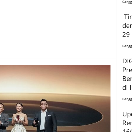
Cangg
Tin
de
29
Cangg
DI
Pr
Ber
di 
Cangg
Up
Re
16