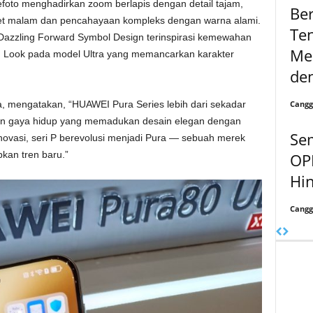
elefoto menghadirkan zoom berlapis dengan detail tajam,
Be
ret malam dan pencahayaan kompleks dengan warna alami.
Ten
Dazzling Forward Symbol Design terinspirasi kemewahan
Me
n Look pada model Ultra yang memancarkan karakter
de
Cangg
, mengatakan, “HUAWEI Pura Series lebih dari sekadar
 dan gaya hidup yang memadukan desain elegan dengan
Se
novasi, seri P berevolusi menjadi Pura — sebuah merek
an tren baru.”
OP
Hin
Cangg