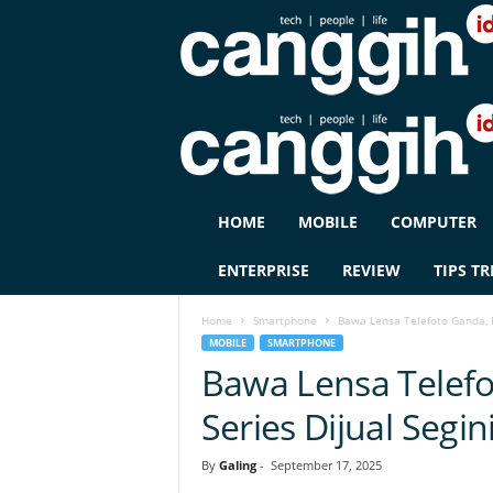
C
HOME
MOBILE
COMPUTER
A
N
ENTERPRISE
REVIEW
TIPS TR
G
G
Home
Smartphone
Bawa Lensa Telefoto Ganda, H
I
MOBILE
SMARTPHONE
H
Bawa Lensa Telefo
I
D
Series Dijual Segin
By
Galing
-
September 17, 2025