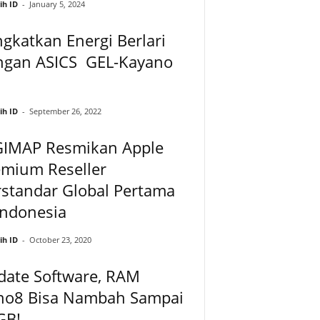
ih ID
-
January 5, 2024
gkatkan Energi Berlari
ngan ASICS GEL-Kayano
ih ID
-
September 26, 2022
GIMAP Resmikan Apple
emium Reseller
standar Global Pertama
Indonesia
ih ID
-
October 23, 2020
date Software, RAM
no8 Bisa Nambah Sampai
GB!