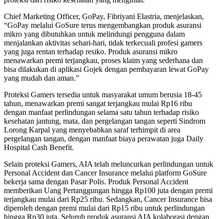
Chief Marketing Officer, GoPay, Fibriyani Elastria, menjelaskan,
“GoPay melalui GoSure terus mengembangkan produk asuransi
mikro yang dibutuhkan untuk melindungi pengguna dalam
menjalankan aktivitas sehari-hari, tidak terkecuali profesi gamers
yang juga rentan terhadap resiko. Produk asuransi mikro
menawarkan premi terjangkau, proses klaim yang sederhana dan
bisa dilakukan di aplikasi Gojek dengan pembayaran lewat GoPay
yang mudah dan aman.”
Proteksi Gamers tersedia untuk masyarakat umum berusia 18-45
tahun, menawarkan premi sangat terjangkau mulai Rp16 ribu
dengan manfaat perlindungan selama satu tahun terhadap risiko
kesehatan jantung, mata, dan pergelangan tangan seperti Sindrom
Lorong Karpal yang menyebabkan saraf terhimpit di area
pergelangan tangan, dengan manfaat biaya perawatan juga Daily
Hospital Cash Benefit.
Selain proteksi Gamers, AIA telah meluncurkan perlindungan untuk
Personal Accident dan Cancer Insurance melalui platform GoSure
bekerja sama dengan Pasar Polis. Produk Personal Accident
memberikan Uang Pertanggungan hingga Rp100 juta dengan premi
terjangkau mulai dari Rp25 ribu. Sedangkan, Cancer Insurance bisa
diperoleh dengan premi mulai dari Rp15 ribu untuk perlindungan
hingga Rp30 juta. Seluruh produk asuransi AIA kolaborasi dengan