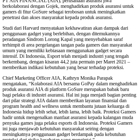
PT AIA FINANCIAL (AIA), perusahaan asuransi jiwa
berkolaborasi dengan Gojek, menghadirkan produk asuransi untuk
gamers di fitur GoSure sebagai terobosan untuk meningkatkan
penetrasi dan akses masyarakat kepada produk asuransi.
Studi dari Harvard menyatakan kekhawatiran akan dampak dari
penggunaan gadget yang berlebihan, dengan ditemukannya
peradangan Sindrom Lorong Kapal yang menyebabkan saraf
terhimpit di area pergelangan tangan pada gamers dan masyarakat
umum yang memiliki kebiasaan menggunakan gadget secara
intensif. Di Indonesia, Esport telah menjadi industri yang tengah
berkembang, dengan kisaran 44,2 juta permain per Maret 2021 –
memberikan indikasi kebutuhan yang besar terhadap proteksi.
Chief Marketing Officer AIA, Kathryn Monika Parapak
mengatakan, “Kolaborasi AIA bersama GoPay dalam menghadirkan
produk asuransi AIA di platform GoSure merupakan babak baru
bagi pelaku di industri asuransi. Hal ini juga menjadi bagian penting
dari pilar strategi AIA dalam memberikan layanan finansial dan
program health and wellness untuk membantu jutaan keluarga di
Indonesia hidup lebih sehat, lebih lama, lebih baik. Proteksi Gamers
hadir untuk mengenalkan manfaat asuransi kepada kalangan muda
penyuka games juga pelaku esports di Indonesia. Proteksi Gamers
ini juga menjawab kebutuhan masyarakat seiring dengan
meningkatnya penggunaan gadget berdampak pada kebutuhan
proteksi dari risiko kesehatan yang mengintai.”