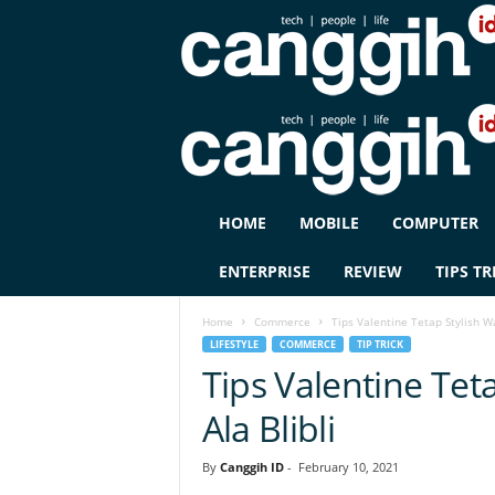
C
HOME
MOBILE
COMPUTER
A
N
ENTERPRISE
REVIEW
TIPS TR
G
G
Home
Commerce
Tips Valentine Tetap Stylish W
I
LIFESTYLE
COMMERCE
TIP TRICK
H
Tips Valentine Tet
I
D
Ala Blibli
By
Canggih ID
-
February 10, 2021