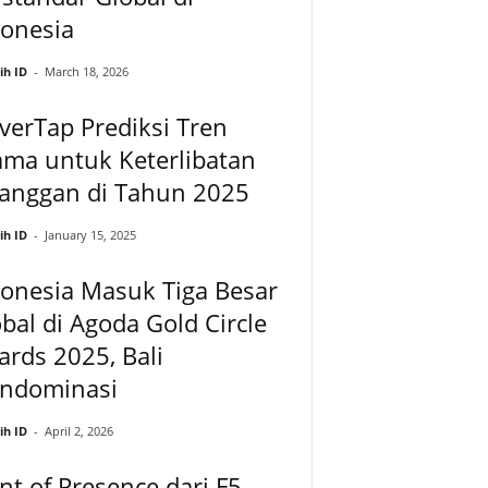
donesia
ih ID
-
March 18, 2026
verTap Prediksi Tren
ma untuk Keterlibatan
langgan di Tahun 2025
ih ID
-
January 15, 2025
onesia Masuk Tiga Besar
bal di Agoda Gold Circle
rds 2025, Bali
ndominasi
ih ID
-
April 2, 2026
nt of Presence dari F5