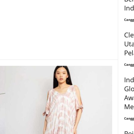
In
Cangg
Cle
Uta
Pe
Cangg
Ind
Glo
Awa
Me
Cangg
Poi