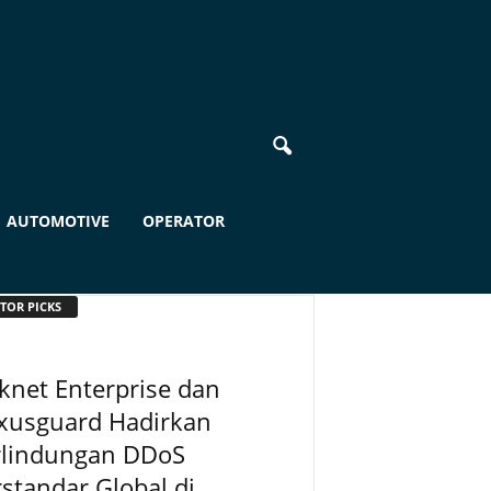
AUTOMOTIVE
OPERATOR
TOR PICKS
knet Enterprise dan
xusguard Hadirkan
rlindungan DDoS
standar Global di