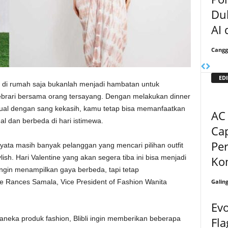
Du
AI
Cangg
EDI
 di rumah saja bukanlah menjadi hambatan untuk
febrari bersama orang tersayang. Dengan melakukan dinner
tual dengan sang kekasih, kamu tetap bisa memanfaatkan
AC 
al dan berbeda di hari istimewa.
Cap
Pe
nyata masih banyak pelanggan yang mencari pilihan outfit
lish. Hari Valentine yang akan segera tiba ini bisa menjadi
Kom
gin menampilkan gaya berbeda, tapi tetap
Galin
Rances Samala, Vice President of Fashion Wanita
Evo
eka produk fashion, Blibli ingin memberikan beberapa
Fl