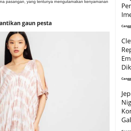
sama pasangan, yang tentunya mengutamakan kenyamanan
Pe
Ime
ntikan gaun pesta
Cangg
Cle
Rep
Em
Dik
Cangg
Je
Nig
Ko
Gal