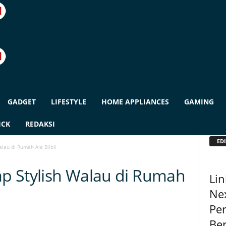
GADGET
LIFESTYLE
HOME APPLIANCES
GAMING
ICK
REDAKSI
EDI
alau di Rumah Ala Blibli
ap Stylish Walau di Rumah
Lin
Ne
Pe
Ber