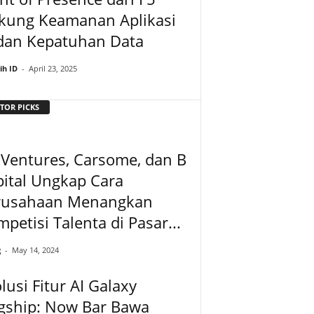
kung Keamanan Aplikasi
 dan Kepatuhan Data
ih ID
-
April 23, 2025
TOR PICKS
Ventures, Carsome, dan B
ital Ungkap Cara
rusahaan Menangkan
petisi Talenta di Pasar...
g
-
May 14, 2024
lusi Fitur AI Galaxy
agship: Now Bar Bawa