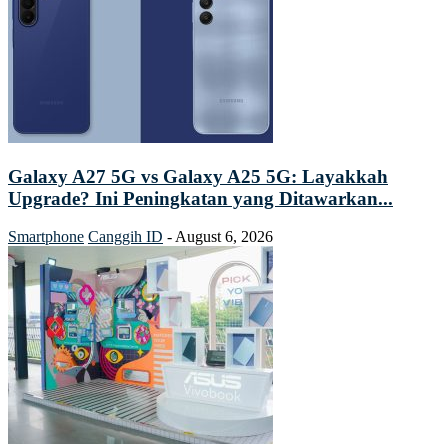
Galaxy A27 5G vs Galaxy A25 5G: Layakkah
Upgrade? Ini Peningkatan yang Ditawarkan...
Smartphone
Canggih ID
-
August 6, 2026