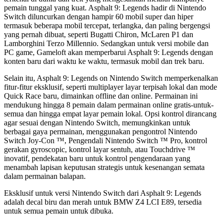
pemain tunggal yang kuat. Asphalt 9: Legends hadir di Nintendo
Switch diluncurkan dengan hampir 60 mobil super dan hiper
termasuk beberapa mobil tercepat, terlangka, dan paling bergengsi
yang pernah dibuat, seperti Bugatti Chiron, McLaren P1 dan
Lamborghini Terzo Millennio. Sedangkan untuk versi mobile dan
PC game, Gameloft akan memperbarui Asphalt 9: Legends dengan
konten baru dari waktu ke waktu, termasuk mobil dan trek baru.
Selain itu, Asphalt 9: Legends on Nintendo Switch memperkenalkan
fitur-fitur eksklusif, seperti multiplayer layar terpisah lokal dan mode
Quick Race baru, dimainkan offline dan online. Permainan ini
mendukung hingga 8 pemain dalam permainan online gratis-untuk-
semua dan hingga empat layar pemain lokal. Opsi kontrol dirancang
agar sesuai dengan Nintendo Switch, memungkinkan untuk
berbagai gaya permainan, menggunakan pengontrol Nintendo
Switch Joy-Con ™, Pengendali Nintendo Switch ™ Pro, kontrol
gerakan gyroscopic, kontrol layar sentuh, atau Touchdrive ™
inovatif, pendekatan baru untuk kontrol pengendaraan yang
menambah lapisan keputusan strategis untuk kesenangan semata
dalam permainan balapan.
Eksklusif untuk versi Nintendo Switch dari Asphalt 9: Legends
adalah decal biru dan merah untuk BMW Z4 LCI E89, tersedia
untuk semua pemain untuk dibuka.