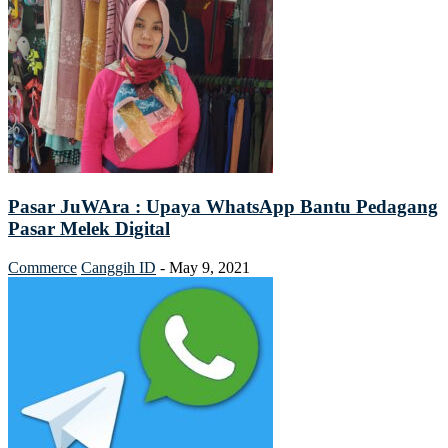
Pasar JuWAra : Upaya WhatsApp Bantu Pedagang
Pasar Melek Digital
Commerce
Canggih ID
-
May 9, 2021