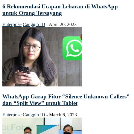
6 Rekomendasi Ucapan Lebaran di WhatsApp
untuk Orang Tersayang
Enterprise
Canggih ID
-
April 20, 2023
WhatsApp Garap Fitur “Silence Unknown Callers”
dan “Split View” untuk Tablet
Enterprise
Canggih ID
-
March 6, 2023