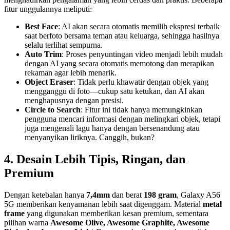
fitur unggulannya meliputi:
Best Face
: AI akan secara otomatis memilih ekspresi terbaik
saat berfoto bersama teman atau keluarga, sehingga hasilnya
selalu terlihat sempurna.
Auto Trim
: Proses penyuntingan video menjadi lebih mudah
dengan AI yang secara otomatis memotong dan merapikan
rekaman agar lebih menarik.
Object Eraser
: Tidak perlu khawatir dengan objek yang
mengganggu di foto—cukup satu ketukan, dan AI akan
menghapusnya dengan presisi.
Circle to Search
: Fitur ini tidak hanya memungkinkan
pengguna mencari informasi dengan melingkari objek, tetapi
juga mengenali lagu hanya dengan bersenandung atau
menyanyikan liriknya. Canggih, bukan?
4. Desain Lebih Tipis, Ringan, dan
Premium
Dengan ketebalan hanya
7,4mm
dan berat
198 gram
, Galaxy A56
5G memberikan kenyamanan lebih saat digenggam. Material
metal
frame
yang digunakan memberikan kesan premium, sementara
pilihan warna
Awesome Olive, Awesome Graphite, Awesome