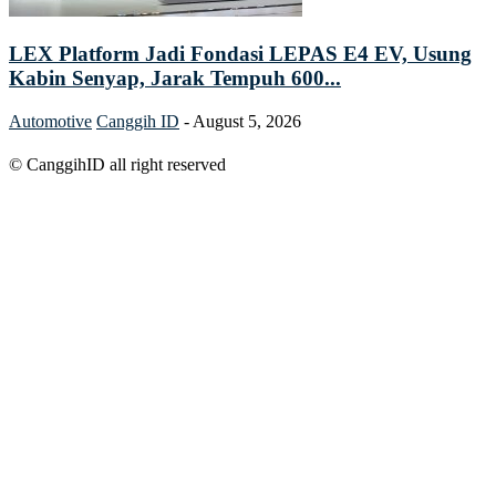
LEX Platform Jadi Fondasi LEPAS E4 EV, Usung
Kabin Senyap, Jarak Tempuh 600...
Automotive
Canggih ID
-
August 5, 2026
© CanggihID all right reserved