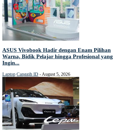
ASUS Vivobook Hadir dengan Enam Pilihan
Warna, Bidik Pelajar hingga Profesional yang
Ingin...
Laptop
Canggih ID
-
August 5, 2026