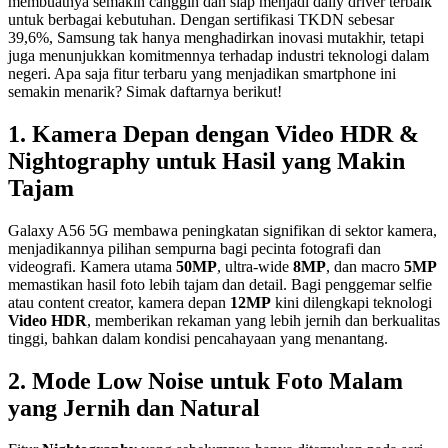
membuatnya semakin canggih dan siap menjadi daily driver terbaik
untuk berbagai kebutuhan. Dengan sertifikasi TKDN sebesar
39,6%, Samsung tak hanya menghadirkan inovasi mutakhir, tetapi
juga menunjukkan komitmennya terhadap industri teknologi dalam
negeri. Apa saja fitur terbaru yang menjadikan smartphone ini
semakin menarik? Simak daftarnya berikut!
1. Kamera Depan dengan Video HDR &
Nightography untuk Hasil yang Makin
Tajam
Galaxy A56 5G membawa peningkatan signifikan di sektor kamera,
menjadikannya pilihan sempurna bagi pecinta fotografi dan
videografi. Kamera utama
50MP
, ultra-wide
8MP
, dan macro
5MP
memastikan hasil foto lebih tajam dan detail. Bagi penggemar selfie
atau content creator, kamera depan
12MP
kini dilengkapi teknologi
Video HDR
, memberikan rekaman yang lebih jernih dan berkualitas
tinggi, bahkan dalam kondisi pencahayaan yang menantang.
2. Mode Low Noise untuk Foto Malam
yang Jernih dan Natural